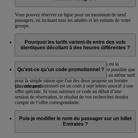
Vous pouvez réserver en ligne pour un maximum de neuf
passagers, en incluant tous les adultes et les enfants de votre
groupe.
Pourquoi les tarifs varient-ils entre des vols
identiques décollant à des heures différentes ?
L'un des facteurs influant sur le tarif de nos vols est la
demande de l'itinéraire et de l'horaire. Ainsi, il est possible que
Qu’est-ce qu’un code promotionnel ?
deux vols reliant les mêmes points ne soient pas au même tarif
pour la simple raison que l'un des deux propose un horaire
Un code promotionnel est un code à sept lettres associé à une
plus demandé.
offre spéciale. Si vous saisissez ce code au début d’une
session de réservation, le résultat de vos recherches tiendra
compte de l’offre correspondante.
Puis-je modifier le nom du passager sur un billet
Emirates ?