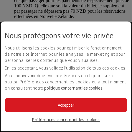
chaque passager pour les paiements de respectivement plus de
100 NZD. Quelle que soit la valeur du billet, le supplément
par passager ne dépassera pas 70 NZD pour les réservations
effectuées en Nouvelle-Zélande.
Pour les itinéraires au départ de Turquie, le supplément s'élève
à 5 USD pour tout paiement de plus de 200 USD.
Nous protégeons votre vie privée
Mon supplément sera-t-il remboursé si je n'utilise
Nous utilisons les cookies pour optimiser le fonctionnement
pas mon billet ?
de notre site Internet, pour les analyses, le marketing et pour
personnaliser les contenus que vous visualisez.
En les acceptant, vous validez l’utilisation de tous ces cookies.
Le supplément est entièrement remboursable tant qu’aucune
partie du billet n’a été utilisée pour voyager.
Vous pouvez modifier vos préférences en cliquant sur le
bouton Préférences concernant les cookies ou à tout moment
en consultant notre
politique concernant les cookies
.
Qu’est-ce qu’Emirates Pay ?
Emirates Pay est un moyen rapide et pratique de régler ses
Accepter
vols et services Emirates sans avoir à utiliser une carte de
crédit. Emirates Pay a été développé en collaboration avec la
Préférences concernant les cookies
Deutsche Bank et l’IATA pour vous proposer une nouvelle
solution de paiement sans contact avec des mécanismes de
sécurité renforcés.