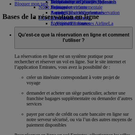
Boissons
Divertissements pour les enfants
La durabilité en pratique
Se connecter à Emirates Skywards
Téléphone portable et l'application
Bloquer mon tarif
Notre flotte
Jouets pour enfants
Politique environnementale
Skywards+
Emirates
Boeing 777
Activités pour les enfants
Rapports environnementaux
Annuler ou modifier une réservation
Bases de la réservation en ligne
Nos communautés
L’A380 d’Emirates
Perturbations de vols
L’A350 d’Emirates
La Fondation Emirates Airline
À propos d’Emirates
La
Emirates Executive
Fondation Emirates Airline Opens an
Plan des sièges
external link in a new tab
Qu'est-ce que la réservation en ligne et comment
Parrainages
l'utiliser ?
La réservation en ligne est un système pratique pour
rechercher et réserver un vol en ligne. Sur le site internet et
l’application Emirates, vous avez la possibilité de :
créer un itinéraire correspondant à votre projet de
voyage
demander et acheter un siège particulier, acheter une
franchise bagages supplémentaire ou demander d’autres
services
payer par carte de crédit ou carte bancaire en ligne sur
notre serveur sécurisé, ou via l’un des autres moyens de
paiement disponibles