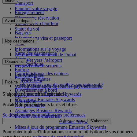
Gérer
Transport
Planifier votre voyage
Enregistrement
Gérer votre réservation
Avant le départ
Voiture avec chauffeur
Statut du vol
Bagages
Informations visa et passeport
Nos destinations
Santé
Informations sur le voyage
Carte des destinations
Aéroport international de Dubai
Afrique
Depuis et vers l’aéroport
Découvrez
Asie-Pacifique
Règles et avertissements
Europe
Caractéristiques des cabines
Les Amériques
Boutique Emirates
Moyen-Orient
Fidélité
Quels services sont disponibles sur votre vol ?
Volez à destination de tous les pays/territoires
Divertissement à bord
S’abonner à nos offres spéciales
Se connecter à Emirates Skywards
Repas
S’inscrire à Emirates Skywards
Nos salons
Profitez de nos meilleurs tarifs et offres.
Nos partenaires
Avantages Business Rewards
Se désabonner ou modifier vos préférences
Inscrire votre entreprise
Adresse e-mail
S’abonner
Règles du programme Emirates Skywards
Mises à jour du programme Emirates Skywards
Pour obtenir plus d'informations sur notre utilisation de vos données,