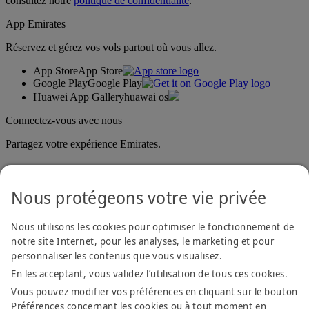
consultez notre
politique de confidentialité
.
App Emirates
Réservez et gérez vos vols partout où vous allez.
App Store
App Store
Google Play
Google Play
Huawei App Gallery
huawai os
Connectez-vous avec nous
Partagez votre expérience Emirates.
Nous protégeons votre vie privée
Nous utilisons les cookies pour optimiser le fonctionnement de
notre site Internet, pour les analyses, le marketing et pour
personnaliser les contenus que vous visualisez.
Déclaration d'accessibilité
En les acceptant, vous validez l’utilisation de tous ces cookies.
Nous contacter
Politique de confidentialité
Vous pouvez modifier vos préférences en cliquant sur le bouton
Conditions générales
Préférences concernant les cookies ou à tout moment en