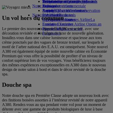
Boissons
Divertissements pour les enfants
La durabilité en pratique
Se connecter à Emirates Skywards
Téléphone portable et l'application
Notre flotte
Jouets pour enfants
Politique environnementale
Skywards+
Emirates
Boeing 777
Activités pour les enfants
Rapports environnementaux
Annuler ou modifier une réservation
Nos communautés
L’A380 d’Emirates
Perturbations de vols
Un vol hors du commun
L’A350 d’Emirates
La Fondation Emirates Airline
À propos d’Emirates
La
Emirates Executive
Fondation Emirates Airline Opens an
Le premier des nouveaux appareils A380 est arrivé, avec une
Plan des sièges
external link in a new tab
décoration revisitée et des sièges de luxe de nouvelle génération.
Parrainages
Installez-vous dans une cabine lumineuse et spacieuse aux tons
crème ponctués par des vagues de bronze texturé, sur lesquels le
motif de l’arbre national des E.A.U. est omniprésent. Notre nouvel
A380 est également équipé de notre nouvelle cabine en Économie
Premium qui vous offre la possibilité de profiter d’un niveau de
confort supérieur lors de vos voyages. Vous bénéficierez toujours
des mêmes expériences exceptionnelles en A380 dans le nouveau
design de notre salon à bord et dans le décor revisité de la douche
spa.
Douche spa
Notre douche spa en Première Classe adopte un nouveau look avec
des finitions boisées assorties à l’intérieur revisité de notre appareil
A380. Rendez-vous au spa pendant votre vol pour un moment de
détente avec une gamme de produits biologiques de luxe à base