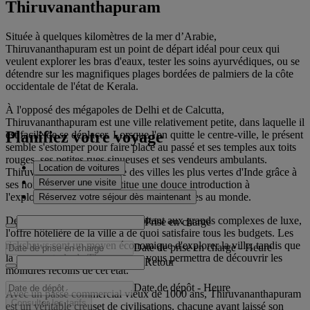
Thiruvananthapuram
Située à quelques kilomètres de la mer d’Arabie,
Thiruvananthapuram est un point de départ idéal pour ceux qui
veulent explorer les bras d'eaux, tester les soins ayurvédiques, ou se
détendre sur les magnifiques plages bordées de palmiers de la côte
occidentale de l'état de Kerala.
À l'opposé des mégapoles de Delhi et de Calcutta,
Thiruvananthapuram est une ville relativement petite, dans laquelle il
Planifiez votre voyage
est facile de se déplacer. Lorsque l'on quitte le centre-ville, le présent
semble s'estomper pour faire place au passé et ses temples aux toits
rouges, ses petites rues sinueuses et ses vendeurs ambulants.
Location de voitures
Thiruvananthapuram - l'une des villes les plus vertes d'Inde grâce à
Réserver une visite
ses nombreux parcs - constitue une douce introduction à
l'exploration d'un des pays les plus mystiques au monde.
Réservez votre séjour dès maintenant
Des chambres calmes chez l'habitant aux grands complexes de luxe,
Prise en charge
l'offre hôtelière de la ville a de quoi satisfaire tous les budgets. Les
rickshaws sont un moyen économique d'explorer la ville, tandis que
Date de prise en charge
-
Heure
la gare centrale de Thampanoor vous permettra de découvrir les
Retour
moindres recoins de cet état.
Date de dépôt
-
Heure
Avec un passé commercial vieux de 1000 ans, Thiruvananthapuram
Consulter les tarifs
est un véritable creuset de civilisations, chacune ayant laissé son