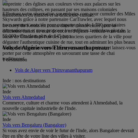
empreinte : des églises aux couleurs vives aux palaces sur les
hauteurs des collines, en passant par ses maisons coloniales
Effectuez votre réservation sur emirates.com pour cumuler des Miles
transformées en musées et sa délicieuse cuisine.
Skywards grâce à notre partenaire CarTrawler, avec lequel nous
nous sommes associés pour comparer plus de 1 700 prestataires
Le curry du Kerala est connu dans le monde entier pour sa
internationaux et vous proposer les meilleurs tarifs dans plus de
délicieuse fusion de noix de coco et d'épices - rendez-vous dans le
50 000 villes dans plus de 145 pays.
bazar de Chalai dans l'un des plus anciens quartiers de la ville pour
déguster l'authentique cuisine de rue, tout en admirant les plus beaux
Vols de Algérie vers Thiruvananthapuram
étalages de tissus au monde. Asseyez-vous un instant, et laissez-vous
porter par cette atmosphère en savourant une tasse de chai
traditionnel.
1 destination
Vols de Alger vers Thiruvananthapuram
Inde : nos destinations
Inde
Vols vers Ahmedabad
Commerce, culture et charme vous attendent à Ahmedabad, la
nouvelle capitale industrielle de l'Inde.
Inde
Vols vers Bengaluru (Bangalore)
Si vous avez envie de voir le futur de l'Inde, alors Bangalore devrait
être en tête de votre liste des villes à visiter.