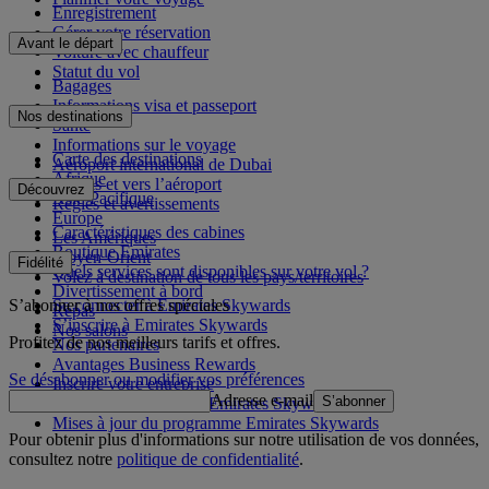
Enregistrement
Gérer votre réservation
Avant le départ
Voiture avec chauffeur
Statut du vol
Bagages
Informations visa et passeport
Nos destinations
Santé
Informations sur le voyage
Carte des destinations
Aéroport international de Dubai
Afrique
Depuis et vers l’aéroport
Découvrez
Asie-Pacifique
Règles et avertissements
Europe
Caractéristiques des cabines
Les Amériques
Boutique Emirates
Moyen-Orient
Fidélité
Quels services sont disponibles sur votre vol ?
Volez à destination de tous les pays/territoires
Divertissement à bord
S’abonner à nos offres spéciales
Se connecter à Emirates Skywards
Repas
S’inscrire à Emirates Skywards
Nos salons
Profitez de nos meilleurs tarifs et offres.
Nos partenaires
Avantages Business Rewards
Se désabonner ou modifier vos préférences
Inscrire votre entreprise
Adresse e-mail
S’abonner
Règles du programme Emirates Skywards
Mises à jour du programme Emirates Skywards
Pour obtenir plus d'informations sur notre utilisation de vos données,
consultez notre
politique de confidentialité
.