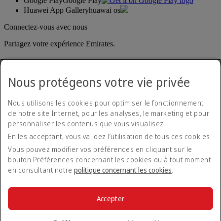
Google Play
Google Play
Huawei App Gallery
huawai os
Connectez-vous avec nous
Partagez votre expérience Emirates.
Nous protégeons votre vie privée
Nous utilisons les cookies pour optimiser le fonctionnement
de notre site Internet, pour les analyses, le marketing et pour
personnaliser les contenus que vous visualisez.
Déclaration d'accessibilité
En les acceptant, vous validez l’utilisation de tous ces cookies.
Nous contacter
Politique de confidentialité
Vous pouvez modifier vos préférences en cliquant sur le
Conditions générales
bouton Préférences concernant les cookies ou à tout moment
Politique en matière de cookies
en consultant notre
politique concernant les cookies
.
Cyber-sécurité
Déclaration de transparence vis-à-vis de la loi sur l’esclavage
moderne
Accepter
Plan du site
© 2026 The Emirates Group. Tous droits réservés.