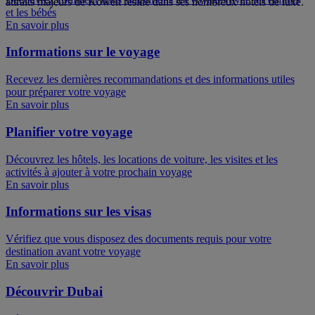
attraits majeurs de Koweït réside dans ses nombreux hôtels de luxe.
et les bébés
En savoir plus
Informations sur le voyage
Recevez les dernières recommandations et des informations utiles
pour préparer votre voyage
En savoir plus
Planifier votre voyage
Découvrez les hôtels, les locations de voiture, les visites et les
activités à ajouter à votre prochain voyage
En savoir plus
Informations sur les visas
Vérifiez que vous disposez des documents requis pour votre
destination avant votre voyage
En savoir plus
Découvrir Dubai