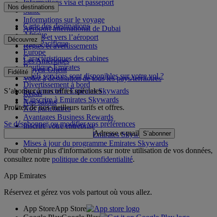
Informations visa et passeport
Nos destinations
Santé
Informations sur le voyage
Carte des destinations
Aéroport international de Dubai
Afrique
Depuis et vers l’aéroport
Découvrez
Asie-Pacifique
Règles et avertissements
Europe
Caractéristiques des cabines
Les Amériques
Boutique Emirates
Moyen-Orient
Fidélité
Quels services sont disponibles sur votre vol ?
Volez à destination de tous les pays/territoires
Divertissement à bord
S’abonner à nos offres spéciales
Se connecter à Emirates Skywards
Repas
S’inscrire à Emirates Skywards
Nos salons
Profitez de nos meilleurs tarifs et offres.
Nos partenaires
Avantages Business Rewards
Se désabonner ou modifier vos préférences
Inscrire votre entreprise
Adresse e-mail
S’abonner
Règles du programme Emirates Skywards
Mises à jour du programme Emirates Skywards
Pour obtenir plus d'informations sur notre utilisation de vos données,
consultez notre
politique de confidentialité
.
App Emirates
Réservez et gérez vos vols partout où vous allez.
App Store
App Store