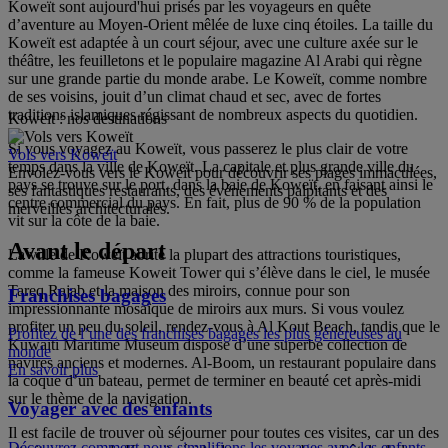
Koweït sont aujourd'hui prisés par les voyageurs en quête
d’aventure au Moyen-Orient mêlée de luxe cinq étoiles. La taille du
Koweït est adaptée à un court séjour, avec une culture axée sur le
théâtre, les feuilletons et le populaire magazine Al Arabi qui règne
sur une grande partie du monde arabe. Le Koweït, comme nombre
de ses voisins, jouit d’un climat chaud et sec, avec de fortes
traditions islamiques régissant de nombreux aspects du quotidien.
Koweït : nos destinations
Si vous voyagez au Koweït, vous passerez le plus clair de votre
Vols vers Koweït
temps dans la ville de Koweït. La capitale et plus grande ville du
Envolez-vous vers le Koweït pour découvrir ses plages immaculées,
pays se trouve sur le port, dans la baie de Koweït, en faisant ainsi le
ses fantastiques restaurants, des événements palpitants et des
centre commercial du pays. En fait, plus de 90 % de la population
merveilles architecturales.
vit sur la côte de la baie.
Avant le départ
La ville de Koweït abrite la plupart des attractions touristiques,
comme la fameuse Koweit Tower qui s’élève dans le ciel, le musée
Tareq Rajab et la maison des miroirs, connue pour son
Franchises bagages
impressionnante mosaïque de miroirs aux murs. Si vous voulez
profiter un peu du soleil, rendez-vous à Al Kout Beach, tandis que le
Profitez de l’une des franchises bagages les plus généreuses au
Kuwaiti Maritime Museum dispose d’une superbe collection de
monde
navires anciens et modernes. Al-Boom, un restaurant populaire dans
En savoir plus
la coque d’un bateau, permet de terminer en beauté cet après-midi
sur le thème de la navigation.
Voyager avec des enfants
Il est facile de trouver où séjourner pour toutes ces visites, car un des
Découvrez comment nous simplifions les voyages avec les enfants