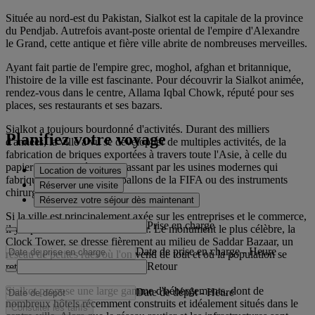
Située au nord-est du Pakistan, Sialkot est la capitale de la province
du Pendjab. Autrefois avant-poste oriental de l'empire d'Alexandre
le Grand, cette antique et fière ville abrite de nombreuses merveilles.
Ayant fait partie de l'empire grec, moghol, afghan et britannique,
l'histoire de la ville est fascinante. Pour découvrir la Sialkot animée,
rendez-vous dans le centre, Allama Iqbal Chowk, réputé pour ses
places, ses restaurants et ses bazars.
Sialkot a toujours bourdonné d'activités. Durant des milliers
Planifiez votre voyage
d'années, la ville a vu se développer de multiples activités, de la
fabrication de briques exportées à travers toute l'Asie, à celle du
papier au XVIe siècle, en passant par les usines modernes qui
Location de voitures
fabriquent aujourd'hui les ballons de la FIFA ou des instruments
Réserver une visite
chirurgicaux.
Réservez votre séjour dès maintenant
Si la ville est principalement axée sur les entreprises et le commerce,
Prise en charge
il y a plein d'autres choses à voir. Le monument le plus célèbre, la
Clock Tower, se dresse fièrement au milieu de Saddar Bazaar, un
Date de prise en charge
-
Heure
réseau de petites rues où l'on vend de tout et où la population se
Retour
retrouve pour négocier.
Sialkot propose une large gamme d'hébergements, dont de
Date de dépôt
-
Heure
nombreux hôtels récemment construits et idéalement situés dans le
Consulter les tarifs