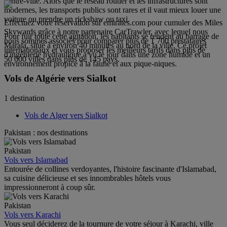
centre-ville. Alors que le réseau routier et les infrastructures sont
modernes, les transports publics sont rares et il vaut mieux louer une
voiture ou prendre un rickshaw ou taxi.
Effectuez votre réservation sur emirates.com pour cumuler des Miles
Skywards grâce à notre partenaire CarTrawler, avec lequel nous
Pour fuir toute cette agitation, les habitants se rendent au barrage de
nous sommes associés pour comparer plus de 1 700 prestataires
Marala, situé à environ 40 minutes au nord de la ville. Ce projet
internationaux et vous proposer les meilleurs tarifs dans plus de
d'ingénierie hydraulique a vu le jour dans une zone humide et un
50 000 villes dans plus de 145 pays.
environnement propice à la faune et aux pique-niques.
Vols de Algérie vers Sialkot
1 destination
Vols de Alger vers Sialkot
Pakistan : nos destinations
Pakistan
Vols vers Islamabad
Entourée de collines verdoyantes, l'histoire fascinante d'Islamabad,
sa cuisine délicieuse et ses innombrables hôtels vous
impressionneront à coup sûr.
Pakistan
Vols vers Karachi
Vous seul déciderez de la tournure de votre séjour à Karachi, ville