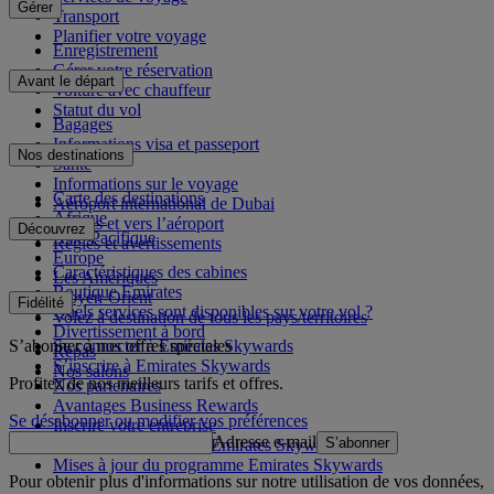
Gérer
Transport
Planifier votre voyage
Enregistrement
Gérer votre réservation
Avant le départ
Voiture avec chauffeur
Statut du vol
Bagages
Informations visa et passeport
Nos destinations
Santé
Informations sur le voyage
Carte des destinations
Aéroport international de Dubai
Afrique
Depuis et vers l’aéroport
Découvrez
Asie-Pacifique
Règles et avertissements
Europe
Caractéristiques des cabines
Les Amériques
Boutique Emirates
Moyen-Orient
Fidélité
Quels services sont disponibles sur votre vol ?
Volez à destination de tous les pays/territoires
Divertissement à bord
S’abonner à nos offres spéciales
Se connecter à Emirates Skywards
Repas
S’inscrire à Emirates Skywards
Nos salons
Profitez de nos meilleurs tarifs et offres.
Nos partenaires
Avantages Business Rewards
Se désabonner ou modifier vos préférences
Inscrire votre entreprise
Adresse e-mail
S’abonner
Règles du programme Emirates Skywards
Mises à jour du programme Emirates Skywards
Pour obtenir plus d'informations sur notre utilisation de vos données,