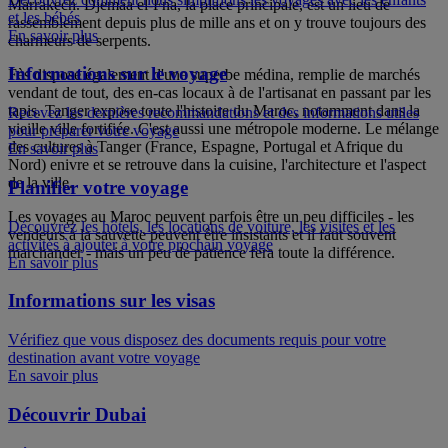
Marrakech. Djemaa el-Fna, la place principale, est un lieu de
et les bébés
rassemblement depuis plus de mille ans et on y trouve toujours des
En savoir plus
charmeurs de serpents.
Informations sur le voyage
Fès dispose également d'une superbe médina, remplie de marchés
vendant de tout, des en-cas locaux à de l'artisanat en passant par les
tapis. Tanger expose toute l'histoire du Maroc, notamment dans la
Recevez les dernières recommandations et des informations utiles
vieille ville fortifiée. C'est aussi une métropole moderne. Le mélange
pour préparer votre voyage
des cultures à Tanger (France, Espagne, Portugal et Afrique du
En savoir plus
Nord) enivre et se retrouve dans la cuisine, l'architecture et l'aspect
de la ville.
Planifier votre voyage
Les voyages au Maroc peuvent parfois être un peu difficiles - les
Découvrez les hôtels, les locations de voiture, les visites et les
vendeurs à la sauvette peuvent être insistants et il faut souvent
activités à ajouter à votre prochain voyage
marchander - mais un peu de patience fera toute la différence.
En savoir plus
Informations sur les visas
Vérifiez que vous disposez des documents requis pour votre
destination avant votre voyage
En savoir plus
Découvrir Dubai