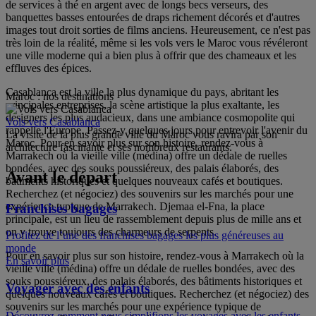
de services à thé en argent avec de longs becs verseurs, des
banquettes basses entourées de draps richement décorés et d'autres
images tout droit sorties de films anciens. Heureusement, ce n'est pas
très loin de la réalité, même si les vols vers le Maroc vous révéleront
une ville moderne qui a bien plus à offrir que des chameaux et les
effluves des épices.
Casablanca est la ville la plus dynamique du pays, abritant les
Maroc : nos destinations
principales entreprises, la scène artistique la plus exaltante, les
designers les plus audacieux, dans une ambiance cosmopolite qui
Vols vers Casablanca
rappelle l'Europe. Passez-y quelques jours pour entrevoir l'avenir du
La visite de la plus grande ville du Maroc vous ravira par son
Maroc. Pour en savoir plus sur son histoire, rendez-vous à
architecture fascinante et ses nombreux restaurants.
Marrakech où la vieille ville (médina) offre un dédale de ruelles
bondées, avec des souks poussiéreux, des palais élaborés, des
Avant le départ
bâtiments historiques et quelques nouveaux cafés et boutiques.
Recherchez (et négociez) des souvenirs sur les marchés pour une
expérience typique de Marrakech. Djemaa el-Fna, la place
Franchises bagages
principale, est un lieu de rassemblement depuis plus de mille ans et
on y trouve toujours des charmeurs de serpents.
Profitez de l’une des franchises bagages les plus généreuses au
monde
Pour en savoir plus sur son histoire, rendez-vous à Marrakech où la
En savoir plus
vieille ville (médina) offre un dédale de ruelles bondées, avec des
souks poussiéreux, des palais élaborés, des bâtiments historiques et
Voyager avec des enfants
quelques nouveaux cafés et boutiques. Recherchez (et négociez) des
souvenirs sur les marchés pour une expérience typique de
Découvrez comment nous simplifions les voyages avec les enfants