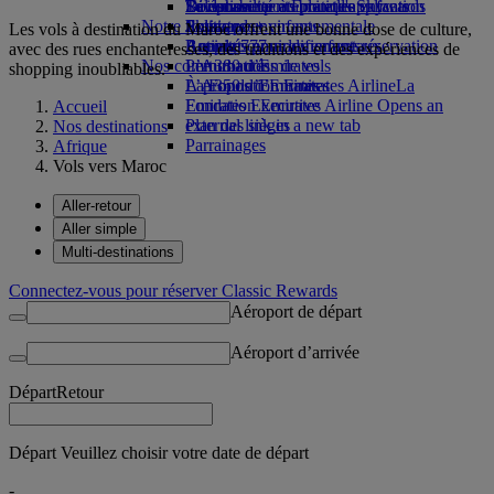
Boissons
Divertissements pour les enfants
La durabilité en pratique
Se connecter à Emirates Skywards
Téléphone portable et l'application
Notre flotte
Jouets pour enfants
Politique environnementale
Skywards+
Emirates
Les vols à destination du Maroc offrent une bonne dose de culture,
Boeing 777
Activités pour les enfants
Rapports environnementaux
Annuler ou modifier une réservation
avec des rues enchanteresses, des traditions et des expériences de
Nos communautés
L’A380 d’Emirates
Perturbations de vols
shopping inoubliables.
L’A350 d’Emirates
La Fondation Emirates Airline
À propos d’Emirates
La
Emirates Executive
Fondation Emirates Airline Opens an
Accueil
Plan des sièges
external link in a new tab
Nos destinations
Parrainages
Afrique
Vols vers Maroc
Aller-retour
Aller simple
Multi-destinations
Connectez-vous pour réserver Classic Rewards
Aéroport de départ
Aéroport d’arrivée
Départ
Retour
Départ Veuillez choisir votre date de départ
-