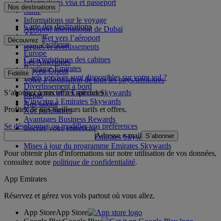
Informations visa et passeport
Nos destinations
Santé
Informations sur le voyage
Carte des destinations
Aéroport international de Dubai
Afrique
Depuis et vers l’aéroport
Découvrez
Asie-Pacifique
Règles et avertissements
Europe
Caractéristiques des cabines
Les Amériques
Boutique Emirates
Moyen-Orient
Fidélité
Quels services sont disponibles sur votre vol ?
Volez à destination de tous les pays/territoires
Divertissement à bord
S’abonner à nos offres spéciales
Se connecter à Emirates Skywards
Repas
S’inscrire à Emirates Skywards
Nos salons
Profitez de nos meilleurs tarifs et offres.
Nos partenaires
Avantages Business Rewards
Se désabonner ou modifier vos préférences
Inscrire votre entreprise
Adresse e-mail
S’abonner
Règles du programme Emirates Skywards
Mises à jour du programme Emirates Skywards
Pour obtenir plus d'informations sur notre utilisation de vos données,
consultez notre
politique de confidentialité
.
App Emirates
Réservez et gérez vos vols partout où vous allez.
App Store
App Store