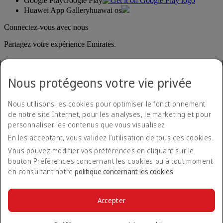
Google Play
Google Play
Huawei App Gallery
huawai os
Connectez-vous avec nous
Partagez votre expérience Emirates.
Nous protégeons votre vie privée
Nous utilisons les cookies pour optimiser le fonctionnement
de notre site Internet, pour les analyses, le marketing et pour
personnaliser les contenus que vous visualisez.
Déclaration d'accessibilité
En les acceptant, vous validez l’utilisation de tous ces cookies.
Nous contacter
Politique de confidentialité
Vous pouvez modifier vos préférences en cliquant sur le
Conditions générales
bouton Préférences concernant les cookies ou à tout moment
Politique en matière de cookies
en consultant notre
politique concernant les cookies
.
Cyber-sécurité
Déclaration de transparence vis-à-vis de la loi sur l’esclavage
moderne
Accepter
Plan du site
© 2026 The Emirates Group. Tous droits réservés.