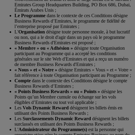
Emirates Group Headquarters Building, PO Box 686, Dubai,
Émirats Arabes Unis ;
Le P
rogramme
dans le contexte de ces Conditions désigne
Business Rewards d’Emirates, le programme de fidélité de
l’entreprise proposé par Emirates ;
L'
Organisation
désigne toute personne morale, à but lucratif
ou non, qui a le droit d'agir dans un pays où le programme
Business Rewards d'Emirates est proposé ;
« Membre » ou « Adhésion »
désigne toute Organisation
participant au Programme qui a accepté les conditions
générales sur le site Web d'Emirates et qui a reçu un numéro
de membre Business Rewards d'Emirates ;
« Nous » et « Notre »
désigne Emirates « Vous » et « Votre »
fait référence à toute Organisation participant au Programme ;
Compte
dans le contexte des Conditions désigne le compte
Business Rewards d’Emirates ;
« Points Business Rewards » ou « Points »
désigne les
Points qu’un Membre cumule ou échange sur les vols
éligibles d’Emirates ou tout vol applicable ;
Les
Vols Dynamic Reward
désignent les billets émis en
utilisant des Points Business Rewards ;
Les
Surclassements Dynamic Reward
désignent les billets
surclassés en utilisant des Points Business Rewards ;
L'
Administrateur du Programme(s)
est la personne qui
enregistre et/ou gère le compte Emirates Business au nom du