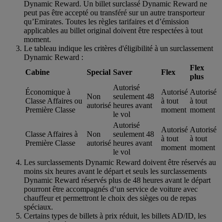
Dynamic Reward. Un billet surclassé Dynamic Reward ne
peut pas être accepté ou transféré sur un autre transporteur
qu’Emirates. Toutes les règles tarifaires et d’émission
applicables au billet original doivent être respectées à tout
moment.
Le tableau indique les critères d'éligibilité à un surclassement
Dynamic Reward :
Flex
Cabine
Special
Saver
Flex
plus
Autorisé
Économique à
Autorisé
Autorisé
Non
seulement 48
Classe Affaires ou
à tout
à tout
autorisé
heures avant
Première Classe
moment
moment
le vol
Autorisé
Autorisé
Autorisé
Classe Affaires à
Non
seulement 48
à tout
à tout
Première Classe
autorisé
heures avant
moment
moment
le vol
Les surclassements Dynamic Reward doivent être réservés au
moins six heures avant le départ et seuls les surclassements
Dynamic Reward réservés plus de 48 heures avant le départ
pourront être accompagnés d‘un service de voiture avec
chauffeur et permettront le choix des sièges ou de repas
spéciaux.
Certains types de billets à prix réduit, les billets AD/ID, les