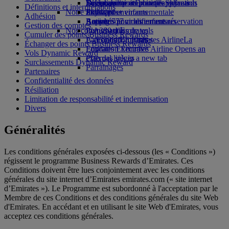
Boissons
Divertissements pour les enfants
La durabilité en pratique
Se connecter à Emirates Skywards
Téléphone portable et l'application
Définitions et interprétations
Notre flotte
Jouets pour enfants
Politique environnementale
Skywards+
Emirates
Adhésion
Boeing 777
Activités pour les enfants
Rapports environnementaux
Annuler ou modifier une réservation
Gestion des comptes
Nos communautés
L’A380 d’Emirates
Perturbations de vols
Cumuler des points Business Rewards
L’A350 d’Emirates
La Fondation Emirates Airline
À propos d’Emirates
La
Échanger des points Business Rewards
Emirates Executive
Fondation Emirates Airline Opens an
Vols Dynamic Reward
Plan des sièges
external link in a new tab
Surclassements Dynamic Reward
Parrainages
Partenaires
Confidentialité des données
Résiliation
Limitation de responsabilité et indemnisation
Divers
Généralités
Les conditions générales exposées ci-dessous (les « Conditions »)
régissent le programme Business Rewards d’Emirates. Ces
Conditions doivent être lues conjointement avec les conditions
générales du site internet d’Emirates emirates.com (« site internet
d’Emirates »). Le Programme est subordonné à l'acceptation par le
Membre de ces Conditions et des conditions générales du site Web
d'Emirates. En accédant et en utilisant le site Web d'Emirates, vous
acceptez ces conditions générales.