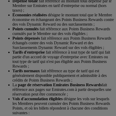
Dépense totale
fait référence au montant total dépensé par le
Membre sur Emirates en tarif d'entreprise ou normal (hors
taxes) ;
Économies réalisées
désigne le montant total que le Membre
économise en échangeant des Points Business Rewards contre
des vols Dynamic Reward ou des surclassements ;
Points cumulés
fait référence aux Points Business Rewards
cumulés par le Membre sur des vols éligibles ;
Points dépensés
fait référence aux Points Business Rewards
échangés contre des vols Dynamic Reward et des
Surclassements Dynamic Reward sur des vols éligibles ;
Tarifs d'entreprise
fait référence à tout type de tarif qui fait
partie d'un accord de voyage d'entreprise avec Emirates ou
tout type de tarif qui n'est pas éligible aux Points Business
Rewards ;
Tarifs normaux
fait référence au type de tarif qui est
généralement disponible publiquement et admissible à des
crédits de Points Business Rewards ;
La
page de réservation Emirates Business Rewards
fait
référence aux pages sur Emirates.com à partir desquelles une
réservation peut être commencée ;
Vols d'accumulation éligibles
désigne les vols sur lesquels
les Membres peuvent cumuler des Points Business Rewards
Points, et où les billets répondent à chacune des conditions
suivantes :