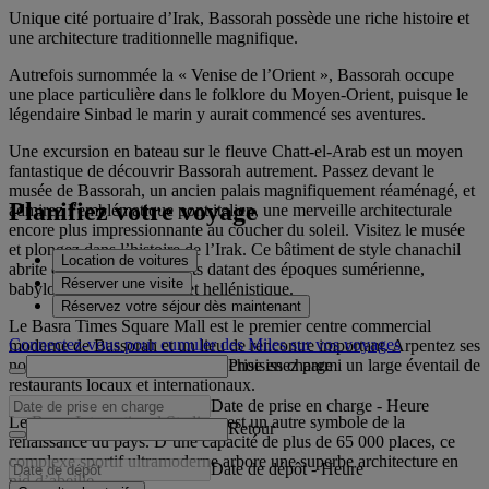
Unique cité portuaire d’Irak, Bassorah possède une riche histoire et
une architecture traditionnelle magnifique.
Autrefois surnommée la « Venise de l’Orient », Bassorah occupe
une place particulière dans le folklore du Moyen-Orient, puisque le
légendaire Sinbad le marin y aurait commencé ses aventures.
Une excursion en bateau sur le fleuve Chatt-el-Arab est un moyen
fantastique de découvrir Bassorah autrement. Passez devant le
musée de Bassorah, un ancien palais magnifiquement réaménagé, et
Planifiez votre voyage
admirez l’emblématique pont italien, une merveille architecturale
encore plus impressionnante au coucher du soleil. Visitez le musée
et plongez dans l’histoire de l’Irak. Ce bâtiment de style chanachil
Location de voitures
abrite de nombreux artefacts datant des époques sumérienne,
Réserver une visite
babylonienne, assyrienne et hellénistique.
Réservez votre séjour dès maintenant
Le Basra Times Square Mall est le premier centre commercial
Connectez-vous pour cumuler des Miles sur vos voyages
moderne de Bassorah et un lieu de rencontre important. Arpentez ses
Prise en charge
nombreux magasins attractifs et choisissez parmi un large éventail de
restaurants locaux et internationaux.
Date de prise en charge
-
Heure
Le Basra International Stadium est un autre symbole de la
Retour
renaissance du pays. D’une capacité de plus de 65 000 places, ce
complexe sportif ultramoderne arbore une superbe architecture en
Date de dépôt
-
Heure
nid d’abeille.