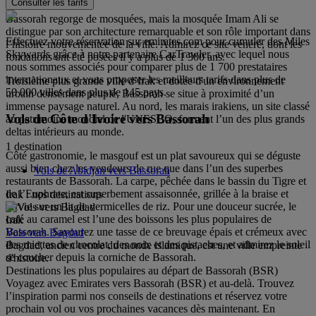
Consulter les tarifs
Bassorah regorge de mosquées, mais la mosquée Imam Ali se
distingue par son architecture remarquable et son rôle important dans
Effectuez votre réservation sur emirates.com pour cumuler des Miles
l’histoire mouvementée de la ville. Admirez ce site vénéré, dont les
Skywards grâce à notre partenaire CarTrawler, avec lequel nous
fondations ont été posées il y a plus de 1 300 ans.
nous sommes associés pour comparer plus de 1 700 prestataires
internationaux et vous proposer les meilleurs tarifs dans plus de
Troisième plus grande ville d’Irak et dotée d'un environnement
50 000 villes dans plus de 145 pays.
urbain densément peuplé, Bassorah se situe à proximité d’un
immense paysage naturel. Au nord, les marais irakiens, un site classé
Vols de Côte d'Ivoire vers Bassorah
au patrimoine mondial de l'UNESCO, forment l’un des plus grands
deltas intérieurs au monde.
1 destination
Côté gastronomie, le masgouf est un plat savoureux qui se déguste
aussi bien chez les vendeurs de rue que dans l’un des superbes
Vols de Abidjan vers Bassorah
restaurants de Bassorah. La carpe, pêchée dans le bassin du Tigre et
de l’Euphrate, est superbement assaisonnée, grillée à la braise et
Irak : nos destinations
servie sur un lit de vermicelles de riz. Pour une douceur sucrée, le
café au caramel est l’une des boissons les plus populaires de
Irak
Bassorah. Savourez une tasse de ce breuvage épais et crémeux avec
Vols vers Bagdad
des miettes de chocolat, des noix et des pistaches, et admirez le soleil
Bagdad, ancien centre du monde islamique, est une ville empreinte
se coucher depuis la corniche de Bassorah.
d'histoire.
Destinations les plus populaires au départ de Bassorah (BSR)
Voyagez avec Emirates vers Bassorah (BSR) et au-delà. Trouvez
l’inspiration parmi nos conseils de destinations et réservez votre
prochain vol ou vos prochaines vacances dès maintenant. En