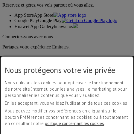
Réservez et gérez vos vols partout où vous allez.
App Store
App Store
Google Play
Google Play
Huawei App Gallery
huawai os
Connectez-vous avec nous
Partagez votre expérience Emirates.
Nous protégeons votre vie privée
Nous utilisons les cookies pour optimiser le fonctionnement
de notre site Internet, pour les analyses, le marketing et pour
personnaliser les contenus que vous visualisez.
Déclaration d'accessibilité
En les acceptant, vous validez l’utilisation de tous ces cookies.
Nous contacter
Politique de confidentialité
Vous pouvez modifier vos préférences en cliquant sur le
Conditions générales
bouton Préférences concernant les cookies ou à tout moment
Politique en matière de cookies
en consultant notre
politique concernant les cookies
.
Cyber-sécurité
Déclaration de transparence vis-à-vis de la loi sur l’esclavage