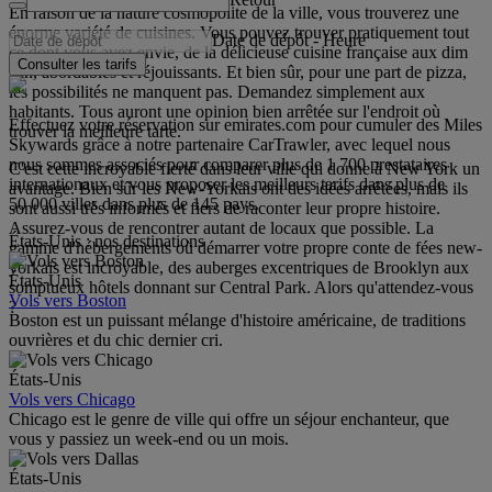
En raison de la nature cosmopolite de la ville, vous trouverez une
énorme variété de cuisines. Vous pouvez trouver pratiquement tout
Date de dépôt
-
Heure
ce dont vous avez envie, de la délicieuse cuisine française aux dim
Consulter les tarifs
sun, abordables et réjouissants. Et bien sûr, pour une part de pizza,
les possibilités ne manquent pas. Demandez simplement aux
habitants. Tous auront une opinion bien arrêtée sur l'endroit où
Effectuez votre réservation sur emirates.com pour cumuler des Miles
trouver la meilleure tarte.
Skywards grâce à notre partenaire CarTrawler, avec lequel nous
nous sommes associés pour comparer plus de 1 700 prestataires
C'est cette incroyable fierté dans leur ville qui donne à New York un
internationaux et vous proposer les meilleurs tarifs dans plus de
avantage. Bien sûr les New-Yorkais ont des idées arrêtées, mais ils
50 000 villes dans plus de 145 pays.
sont aussi très informés et fiers de raconter leur propre histoire.
Assurez-vous de rencontrer autant de locaux que possible. La
États-Unis : nos destinations
gamme d'hébergements où démarrer votre propre conte de fées new-
yorkais est incroyable, des auberges excentriques de Brooklyn aux
États-Unis
somptueux hôtels donnant sur Central Park. Alors qu'attendez-vous
Vols vers Boston
?
Boston est un puissant mélange d'histoire américaine, de traditions
ouvrières et du chic dernier cri.
États-Unis
Vols vers Chicago
Chicago est le genre de ville qui offre un séjour enchanteur, que
vous y passiez un week-end ou un mois.
États-Unis