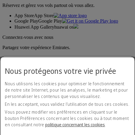
Réservez et gérez vos vols partout où vous allez.
App Store
App Store
Google Play
Google Play
Huawei App Gallery
huawai os
Connectez-vous avec nous
Partagez votre expérience Emirates.
Nous protégeons votre vie privée
Nous utilisons les cookies pour optimiser le fonctionnement
de notre site Internet, pour les analyses, le marketing et pour
personnaliser les contenus que vous visualisez.
Déclaration d'accessibilité
En les acceptant, vous validez l’utilisation de tous ces cookies.
Nous contacter
Politique de confidentialité
Vous pouvez modifier vos préférences en cliquant sur le
Conditions générales
bouton Préférences concernant les cookies ou à tout moment
Politique en matière de cookies
en consultant notre
politique concernant les cookies
.
Cyber-sécurité
Déclaration de transparence vis-à-vis de la loi sur l’esclavage