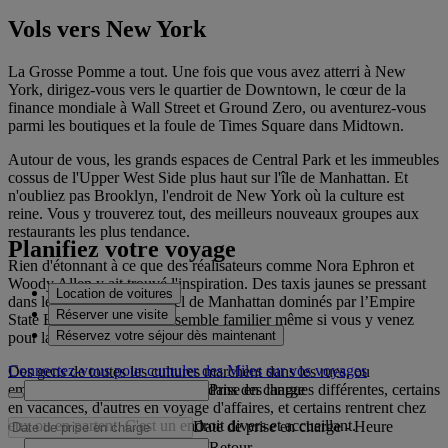
Vols vers New York
La Grosse Pomme a tout. Une fois que vous avez atterri à New
York, dirigez-vous vers le quartier de Downtown, le cœur de la
finance mondiale à Wall Street et Ground Zero, ou aventurez-vous
parmi les boutiques et la foule de Times Square dans Midtown.
Autour de vous, les grands espaces de Central Park et les immeubles
cossus de l'Upper West Side plus haut sur l'île de Manhattan. Et
n'oubliez pas Brooklyn, l'endroit de New York où la culture est
reine. Vous y trouverez tout, des meilleurs nouveaux groupes aux
restaurants les plus tendance.
Planifiez votre voyage
Rien d'étonnant à ce que des réalisateurs comme Nora Ephron et
Woody Allen y ait trouvé l'inspiration. Des taxis jaunes se pressant
Location de voitures
dans les rues, aux gratte-ciel de Manhattan dominés par l’Empire
Réserver une visite
State Building, New York semble familier même si vous y venez
Réservez votre séjour dès maintenant
pour la première fois.
Connectez-vous pour cumuler des Miles sur vos voyages
Des gens de toutes les cultures marchent dans les rues, ou
Prise en charge
empruntent le métro, bavardent dans des langues différentes, certains
en vacances, d'autres en voyage d'affaires, et certains rentrent chez
eux ou en partent. C'est un endroit divers et accueillant.
Date de prise en charge
-
Heure
Retour