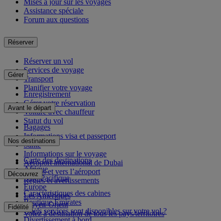
Mises à jour sur les voyages
Assistance spéciale
Forum aux questions
Réserver
Réserver un vol
Services de voyage
Gérer
Transport
Planifier votre voyage
Enregistrement
Gérer votre réservation
Avant le départ
Voiture avec chauffeur
Statut du vol
Bagages
Informations visa et passeport
Nos destinations
Santé
Informations sur le voyage
Carte des destinations
Aéroport international de Dubai
Afrique
Depuis et vers l’aéroport
Découvrez
Asie-Pacifique
Règles et avertissements
Europe
Caractéristiques des cabines
Les Amériques
Boutique Emirates
Moyen-Orient
Fidélité
Quels services sont disponibles sur votre vol ?
Volez à destination de tous les pays/territoires
Divertissement à bord