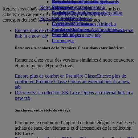
Boissons
Divertissements pour les enfants
La durabilité en pratique
Se connecter à Emirates Skywards
Téléphone portable et l'application
Notre flotte
Jouets pour enfants
Politique environnementale
Skywards+
Emirates
Réglez vos achats en espèces ou avec des Miles Skywards et
Boeing 777
Activités pour les enfants
Rapports environnementaux
Annuler ou modifier une réservation
achetez des cadeaux de marque et des produits qui vous
Nos communautés
L’A380 d’Emirates
Perturbations de vols
correspondent sur la boutique officielle d’Emirates
L’A350 d’Emirates
La Fondation Emirates Airline
À propos d’Emirates
La
Emirates Executive
Fondation Emirates Airline Opens an
Encore plus de confort en Première Classe Opens an external
Plan des sièges
external link in a new tab
link in a new tab
Parrainages
Retrouvez le confort de la Première Classe dans votre intérieur
Ramenez chez vous des versions similaires à notre couverture
et notre pyjama Hydra Active.
Encore plus de confort en Première Classe
Encore plus de
confort en Première Classe Opens an external link in a new
tab
Découvrez la collection EK Luxe Opens an external link in a
new tab
Surclassez votre style de voyage
Parcourez le couloir de l’appareil en toute élégance. Faites vos
achats de sacs, de vêtements et d’accessoires de la collection
EK Luxe.