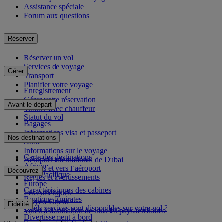
Assistance spéciale
Forum aux questions
Réserver
Réserver un vol
Services de voyage
Gérer
Transport
Planifier votre voyage
Enregistrement
Gérer votre réservation
Avant le départ
Voiture avec chauffeur
Statut du vol
Bagages
Informations visa et passeport
Nos destinations
Santé
Informations sur le voyage
Carte des destinations
Aéroport international de Dubai
Afrique
Depuis et vers l’aéroport
Découvrez
Asie-Pacifique
Règles et avertissements
Europe
Caractéristiques des cabines
Les Amériques
Boutique Emirates
Moyen-Orient
Fidélité
Quels services sont disponibles sur votre vol ?
Volez à destination de tous les pays/territoires
Divertissement à bord