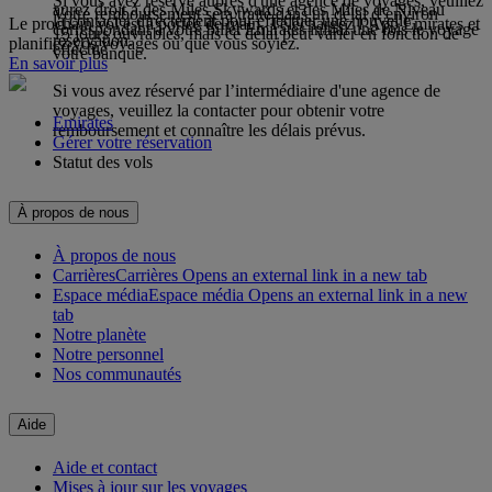
Si vous avez réservé auprès d'une agence de voyages, veuillez
aurez droit à des Miles Skywards et des Miles de Niveau
Votre remboursement sera traité dans un délai d’environ
la contacter directement pour effectuer une nouvelle
Le prochain vol est à portée de main. Téléchargez l’App Emirates et
correspondant à votre billet Emirates initial une fois le voyage
15 jours ouvrables, mais ce délai peut varier en fonction de
réservation.
planifiez vos voyages où que vous soyiez.
effectué
votre banque.
En savoir plus
Si vous avez réservé par l’intermédiaire d'une agence de
voyages, veuillez la contacter pour obtenir votre
Emirates
remboursement et connaître les délais prévus.
Gérer votre réservation
Statut des vols
À propos de nous
À propos de nous
Carrières
Carrières Opens an external link in a new tab
Espace média
Espace média Opens an external link in a new
tab
Notre planète
Notre personnel
Nos communautés
Aide
Aide et contact
Mises à jour sur les voyages