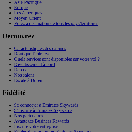
Asie-Pacifique
Europe
Les Amériques
Moyen-Orient
Volez à destination de tous les pays/territoires
Découvrez
Caractéristiques des cabines
Boutique Emirates
Quels services sont disponibles sur votre vol ?
Divertissement à bord
Repas
Nos salons
Escale à Dubai
Fidélité
Se connecter à Emirates Skywards
S’inscrire à Emirates Skywards
Nos partenaires
Avantages Business Rewards
Inscrire votre entreprise
Règles du programme Emirates Skywards