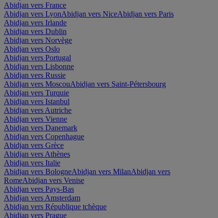
Abidjan vers France
Abidjan vers Lyon
Abidjan vers Nice
Abidjan vers Paris
Abidjan vers Irlande
Abidjan vers Dublin
Abidjan vers Norvège
Abidjan vers Oslo
Abidjan vers Portugal
Abidjan vers Lisbonne
Abidjan vers Russie
Abidjan vers Moscou
Abidjan vers Saint-Pétersbourg
Abidjan vers Turquie
Abidjan vers Istanbul
Abidjan vers Autriche
Abidjan vers Vienne
Abidjan vers Danemark
Abidjan vers Copenhague
Abidjan vers Grèce
Abidjan vers Athènes
Abidjan vers Italie
Abidjan vers Bologne
Abidjan vers Milan
Abidjan vers
Rome
Abidjan vers Venise
Abidjan vers Pays-Bas
Abidjan vers Amsterdam
Abidjan vers République tchèque
Abidjan vers Prague