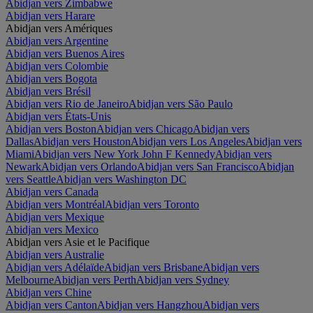
Abidjan vers Zimbabwe
Abidjan vers Harare
Abidjan vers Amériques
Abidjan vers Argentine
Abidjan vers Buenos Aires
Abidjan vers Colombie
Abidjan vers Bogota
Abidjan vers Brésil
Abidjan vers Rio de Janeiro
Abidjan vers São Paulo
Abidjan vers États-Unis
Abidjan vers Boston
Abidjan vers Chicago
Abidjan vers
Dallas
Abidjan vers Houston
Abidjan vers Los Angeles
Abidjan vers
Miami
Abidjan vers New York John F Kennedy
Abidjan vers
Newark
Abidjan vers Orlando
Abidjan vers San Francisco
Abidjan
vers Seattle
Abidjan vers Washington DC
Abidjan vers Canada
Abidjan vers Montréal
Abidjan vers Toronto
Abidjan vers Mexique
Abidjan vers Mexico
Abidjan vers Asie et le Pacifique
Abidjan vers Australie
Abidjan vers Adélaïde
Abidjan vers Brisbane
Abidjan vers
Melbourne
Abidjan vers Perth
Abidjan vers Sydney
Abidjan vers Chine
Abidjan vers Canton
Abidjan vers Hangzhou
Abidjan vers