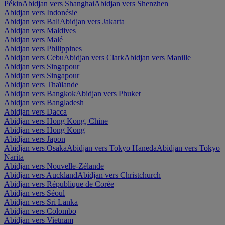
Pékin
Abidjan vers Shanghai
Abidjan vers Shenzhen
Abidjan vers Indonésie
Abidjan vers Bali
Abidjan vers Jakarta
Abidjan vers Maldives
Abidjan vers Malé
Abidjan vers Philippines
Abidjan vers Cebu
Abidjan vers Clark
Abidjan vers Manille
Abidjan vers Singapour
Abidjan vers Singapour
Abidjan vers Thaïlande
Abidjan vers Bangkok
Abidjan vers Phuket
Abidjan vers Bangladesh
Abidjan vers Dacca
Abidjan vers Hong Kong, Chine
Abidjan vers Hong Kong
Abidjan vers Japon
Abidjan vers Osaka
Abidjan vers Tokyo Haneda
Abidjan vers Tokyo
Narita
Abidjan vers Nouvelle-Zélande
Abidjan vers Auckland
Abidjan vers Christchurch
Abidjan vers République de Corée
Abidjan vers Séoul
Abidjan vers Sri Lanka
Abidjan vers Colombo
Abidjan vers Vietnam