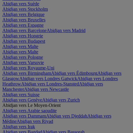
Abidjan vers Suède
Abidjan vers Stockholm
Abidjan vers Belgique
Abidjan vers Bruxelles
Abidjan vers Espagne
Abidjan vers Barcelone
Abidjan vers Madrid
Abidjan vers Hongrie
Abidjan vers Budapest
Abidjan vers Malte
Abidjan vers Malte
Abidjan vers Pologne
Abidjan vers Varsovie
Abidjan vers Royaume-Uni
Abidjan vers Birmingham
Abidjan vers Édimbourg
Abidjan vers
Glasgow
Abidjan vers Londres Gatwick
Abidjan vers Londres
Heathrow
Abidjan vers Londres-Stansted
Abidjan vers
Manchester
Abidjan vers Newcastle
Abidjan vers Suisse
Abidjan vers Genève
Abidjan vers Zurich
Abidjan vers Le Moyen-Orient
Abidjan vers Arabie saoudite
Abidjan vers Dammam
Abidjan vers Djeddah
Abidjan vers
Médine
Abidjan vers Riyad
Abidjan vers Irak
Abidjan vers Bagdad
Abidjan vers Bassorah