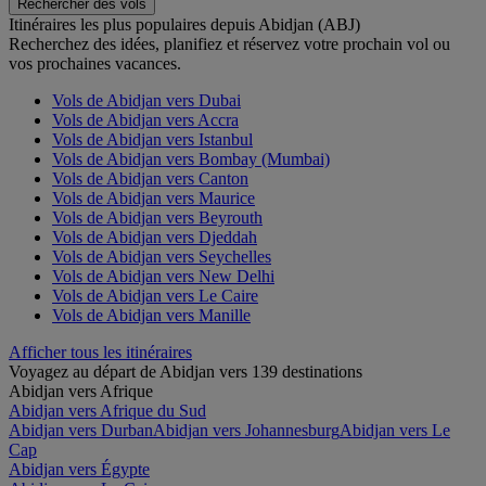
Rechercher des vols
Itinéraires les plus populaires depuis Abidjan (ABJ)
Recherchez des idées, planifiez et réservez votre prochain vol ou
vos prochaines vacances.
Vols de Abidjan vers Dubai
Vols de Abidjan vers Accra
Vols de Abidjan vers Istanbul
Vols de Abidjan vers Bombay (Mumbai)
Vols de Abidjan vers Canton
Vols de Abidjan vers Maurice
Vols de Abidjan vers Beyrouth
Vols de Abidjan vers Djeddah
Vols de Abidjan vers Seychelles
Vols de Abidjan vers New Delhi
Vols de Abidjan vers Le Caire
Vols de Abidjan vers Manille
Afficher tous les itinéraires
Voyagez au départ de Abidjan vers 139 destinations
Abidjan vers Afrique
Abidjan vers Afrique du Sud
Abidjan vers Durban
Abidjan vers Johannesburg
Abidjan vers Le
Cap
Abidjan vers Égypte