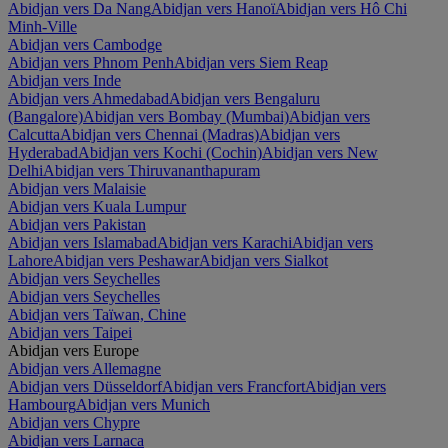
Abidjan vers Da Nang
Abidjan vers Hanoï
Abidjan vers Hô Chi
Minh-Ville
Abidjan vers Cambodge
Abidjan vers Phnom Penh
Abidjan vers Siem Reap
Abidjan vers Inde
Abidjan vers Ahmedabad
Abidjan vers Bengaluru
(Bangalore)
Abidjan vers Bombay (Mumbai)
Abidjan vers
Calcutta
Abidjan vers Chennai (Madras)
Abidjan vers
Hyderabad
Abidjan vers Kochi (Cochin)
Abidjan vers New
Delhi
Abidjan vers Thiruvananthapuram
Abidjan vers Malaisie
Abidjan vers Kuala Lumpur
Abidjan vers Pakistan
Abidjan vers Islamabad
Abidjan vers Karachi
Abidjan vers
Lahore
Abidjan vers Peshawar
Abidjan vers Sialkot
Abidjan vers Seychelles
Abidjan vers Seychelles
Abidjan vers Taïwan, Chine
Abidjan vers Taipei
Abidjan vers Europe
Abidjan vers Allemagne
Abidjan vers Düsseldorf
Abidjan vers Francfort
Abidjan vers
Hambourg
Abidjan vers Munich
Abidjan vers Chypre
Abidjan vers Larnaca