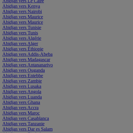
Abidjan vers Le Caire
Abidjan vers Kenya
Abidjan vers Nairobi
Abidjan vers Maurice
Abidjan vers Maurice
Abidjan vers Tunisie
Abidjan vers Tunis
Abidjan vers Algérie
Abidjan vers Alger
Abidjan vers Éthiopie
Abidjan vers Addis-Abeba
Abidjan vers Madagascar
Abidjan vers Antananarivo
Abidjan vers Ouganda
Abidjan vers Entebbe
Abidjan vers Zambie
Abidjan vers Lusaka
Abidjan vers Angola
Abidjan vers Luanda
Abidjan vers Ghana
Abidjan vers Accra
Abidjan vers Maroc
Abidjan vers Casablanca
Abidjan vers Tanzanie
Abidjan vers Dar es Salam