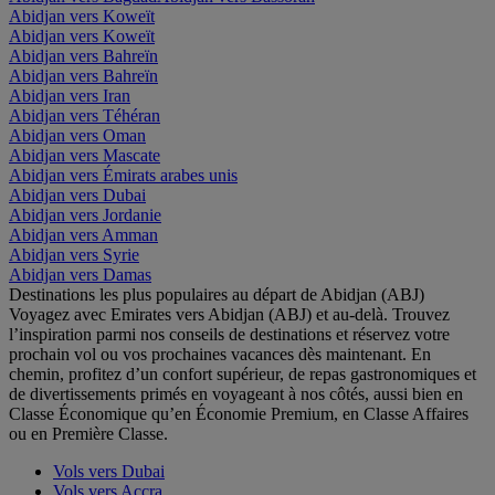
Abidjan vers Koweït
Abidjan vers Koweït
Abidjan vers Bahreïn
Abidjan vers Bahreïn
Abidjan vers Iran
Abidjan vers Téhéran
Abidjan vers Oman
Abidjan vers Mascate
Abidjan vers Émirats arabes unis
Abidjan vers Dubai
Abidjan vers Jordanie
Abidjan vers Amman
Abidjan vers Syrie
Abidjan vers Damas
Destinations les plus populaires au départ de Abidjan (ABJ)
Voyagez avec Emirates vers Abidjan (ABJ) et au-delà. Trouvez
l’inspiration parmi nos conseils de destinations et réservez votre
prochain vol ou vos prochaines vacances dès maintenant. En
chemin, profitez d’un confort supérieur, de repas gastronomiques et
de divertissements primés en voyageant à nos côtés, aussi bien en
Classe Économique qu’en Économie Premium, en Classe Affaires
ou en Première Classe.
Vols vers Dubai
Vols vers Accra