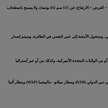
يرجى ملاحظة أنه يسمح باصطحاب الحقائب المزودة بعجلات ومقابض يمكن طيها إلى المقصورة بشرط ألا يزيد إجمالي أبعادها (الطول + العرض + الارتفاع) عن 115 سم (45 بوصة). ولا يسمح باصطحاب
دبي. وستحول الأمتعة إلى عنبر الشحن في الطائرة، وسيتم إصدار
تعة المقصورة على الرحلات إلى أو عبر أو من الولايات المتحدة الأميركية، وكذلك من أو عبر أستراليا
اعتمادا على نقطة المغادرة الأخيرة، لن يسمح لكم باصطحاب أي مساحيق في عبوات تزيد سعتها عن 350 مل ضمن أمتعة المقصورة في دبي الدولي (DXB) ومطار ميلانو - مالبينسا (MXP) ومطار أثينا