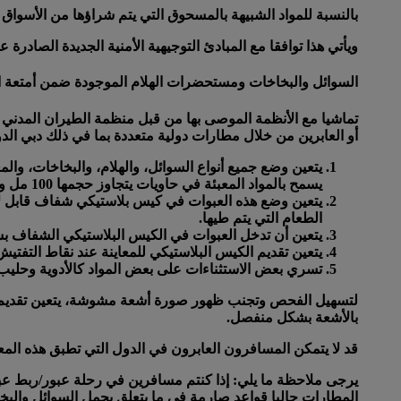
بالنسبة للمواد الشبيهة بالمسحوق التي يتم شراؤها من الأسواق
ويأتي هذا توافقا مع المبادئ التوجيهية الأمنية الجديدة الصادرة 
السوائل والبخاخات ومستحضرات الهلام الموجودة ضمن أمتعة 
أو العابرين من خلال مطارات دولية متعددة بما في ذلك دبي الد
يتعين وضع جميع أنواع السوائل، والهلام، والبخاخات، و
يسمح بالمواد المعبئة في حاويات يتجاوز حجمها 100 مل وإن لم تكن الحاوية ممتلئة بشكل كامل.
يتعين وضع هذه العبوات في كيس بلاستيكي شفاف قابل لإع
الطعام التي يتم طيها.
يتعين أن تدخل العبوات في الكيس البلاستيكي الشفاف بسه
يتعين تقديم الكيس البلاستيكي للمعاينة عند نقاط الت
تسري بعض الاستثناءات على بعض المواد كالأدوية وحليب وأغ
لتسهيل الفحص وتجنب ظهور صورة أشعة مشوشة، يتعين تقديم م
بالأشعة بشكل منفصل.
قد لا يتمكن المسافرون العابرون في الدول التي تطبق هذه المع
المطارات حاليا قواعد صارمة في ما يتعلق بحمل السوائل والبخ