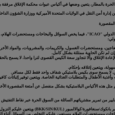
 الحرة بالمطار، يتعين وضعها في أكياس عبوات محكمة الإغلاق مرفقة بد
عن إدارة أمن النقل في الولايات المتحدة الأميركية ووزارة الشؤون الداخلي
المقصورة
تماشيا مع الأنظمة الموصى بها من قبل منظمة الطيران المدني الدولي "ICAO"، فيما يخص
ولي:
المعاجين، ومستحضرات الغسول، والكريمات، والمشروبات، والمواد الأخ
ادة الإغلاق وألا تتجاوز سعة الكيس القصوى
لترا واحدا
. لا يسمح بالح
ولة، ويتعين إغلاقه بإحكام.
فتيش. لا يسمح سوى بكيس بلاستيكي شفاف واحد فقط لكل مسافر.
ذية الأطفال والمتطلبات الغذائية الخاصة. ويتعين توفير إثباتات كافية
ثل هذه الأكياس البلاستيكية بشكل منفصل عن أمتعة المقصورة الأخ
ايير من تمرير مشترياتهم السائلة من السوق الحرة عبر نقاط التفتيش ا
يرجى ملاحظة ما يلي: إذا كنتم مسافرين في رحلة عب
اخات ومستحضرات الهلام وسيتعين عليكم التخلص من السوائل أثناء الع