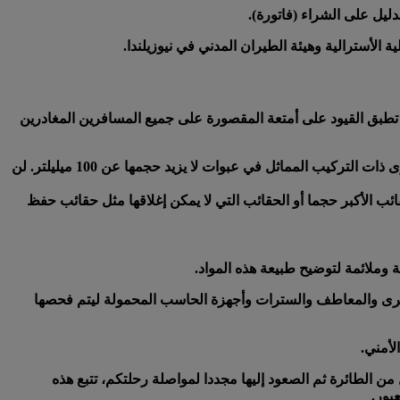
ليل على الشراء (فاتورة).
ة الأسترالية وهيئة الطيران المدني في نيوزيلندا.
 السوائل والبخاخات ومستحضرات الهلام، تطبق القيود على أمتعة المقصورة على جميع المسافرين المغادرين
رى ذات التركيب المماثل في عبوات
لا يزيد حجمها عن 100 ميليلتر
. لن
قائب الأكبر حجما أو الحقائب التي لا يمكن إغلاقها مثل حقائب حفظ
 وملائمة لتوضيح طبيعة هذه المواد.
رى والمعاطف والسترات وأجهزة الحاسب المحمولة ليتم فحصها
لأمني.
ور/ربط عبر بانكوك/سنغافورة/كوالالمبور (BKK/SIN/KUL) ويتعين عليكم النزول من الطائرة ثم الصعود إليها مجددا لمواصلة رحلتكم، تتبع هذه
بور.