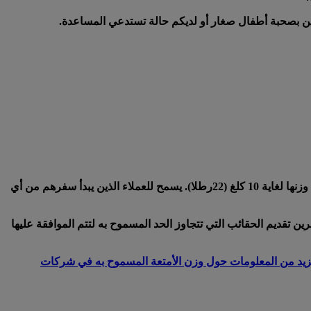
رين بصحبة أطفال صغار أو لديكم حالة تستدعي المساعدة.
ملاحظة: يسمح للعملاء الذين يبدأ سفرهم من البرازيل والذين لديهم تذاكر سفر تم شراؤها من البرازيل باصطحاب أمتعة مقصورة يصل وزنها لغاية 10 كلغ (22رطلا). يسمح للعملاء الذين يبدأ سفرهم من أي
ين تقديم الحقائب التي تتجاوز الحد المسموح به لتتم الموافقة عليها
يد من المعلومات حول وزن الأمتعة المسموح به في شركات