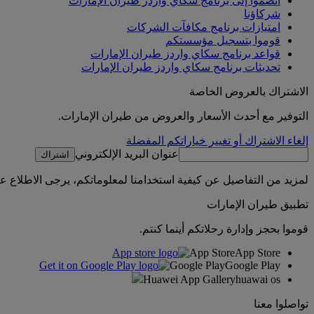
انضموا إلى برنامج سكاي واردز طيران الإمارات
شركاؤنا
امتيازات برنامج مكافآت الشركات
قوموا بتسجيل مؤسستكم
قواعد برنامج سكاي واردز طيران الإمارات
تحديثات برنامج سكاي واردز طيران الإمارات
الاشتراك بالعروض الخاصة
التوفير مع أحدث الأسعار والعروض من طيران الإمارات.
إلغاء الاشتراك أو تغيير خياراتكم المفضلة
عنوان البريد الإلكتروني
اشتراك
لمزيد من التفاصيل عن كيفية استخدامنا لمعلوماتكم، يرجى الاطلاع 
تطبيق طيران الإمارات
قوموا بحجز وإدارة رحلاتكم أينما كنتم.
App Store
App Store
Google Play
Google Play
Huawei App Gallery
huawai os
تواصلوا معنا