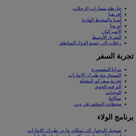
خارطة مسارات الرحلات
أفريقيا
آسيا والمحيط الهادئ
أوروبا
الأميركتان
الشرق الأوسط
رحلات إلى جميع الدول/المناطق
تجربة السفر
مزايا المقصورة
التسوق مع طيران الإمارات
تجربة سفركم المقبلة
الترفيه الجوي
الوجبات
صالاتنا
محطات التوقف في دبي
برنامج الولاء
تسجيل الدخول إلى سكاي واردز طيران الإمارات