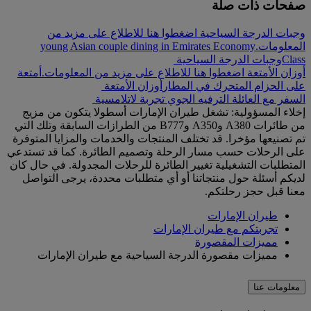
صفحات ذات صلة
وجبات الدرجة السياحية اضغطوا هنا للاطلاع على مزيد من
المعلومات.
young Asian couple dining in Emirates Economy
Class
وجبات الدرجة السياحية
أوزان الأمتعة اضغطوا هنا للاطلاع على مزيد من المعلومات.
أمتعة
على الحزام المتحرك في المطار
أوزان الأمتعة
السفر مع العائلة
الترفيه الجوي
تجربة لاتلامسية
إخلاء المسؤولية: تشغل طيران الإمارات أسطولا يتكون من مزيج
من طائرات A380 وA350 وB777 من الطرازات السابقة وتلك التي
تم تصنيعها مؤخرا. قد تختلف المنتجات والخدمات والمزايا المتوفرة
على الرحلات حسب مسار الرحلة وتصميم الطائرة. كما قد تستدعي
المتطلبات التشغيلية تغيير الطائرة للرحلات المجدولة. في حال كان
لديكم أسئلة حول منتجاتنا أو أي متطلبات محددة، يرجى التواصل
معنا قبل حجز رحلتكم.
طيران الإمارات
تجربتكم مع طيران الإمارات
مميزات المقصورة
مميزات مقصورة الدرجة السياحية مع طيران الإمارات
معلومات عنا