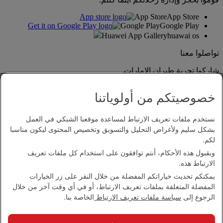
App Store
App Store
Google Play
Google Play
Huawei App Gallery
huawai os
تواصلوا معنا
شاركوا تجربة طيران الإمارات.
خصوصيتكم من أولوياتنا
نستخدم ملفات تعريف الارتباط لمساعدة موقعنا الشبكي في العمل
بشكل سليم ولأغراض التحليل والتسويق وتخصيص المحتوى ليكون مناسبا
لكم.
وبقبول هذه الأحكام، أنتم توافقون على استخدام كل ملفات تعريف
بيان إمكانية الدخول
الارتباط هذه.
اتصل بنا
يمكنكم تحديث خياراتكم المفضلة من خلال النقر على زر الخيارات
سياسة الخصوصية
المفضلة المتعلقة بملفات تعريف الارتباط، أو في أي وقت آخر من خلال
الشروط والأحكام
الرجوع إلى
سياسة ملفات تعريف الارتباط
الخاصة بنا.
سياسة ملفات تعريف الارتباط
الأمن الإلكتروني
بيان الشفافية بموجب قانون مكافحة العبودية الحديثة