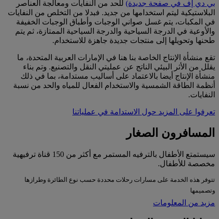
بي دي إف في صفحة جديدة)
للحد من النفايات ومعالجة العناصر
البلاستيكية ليتم استخدامها من جديد. فبدلا من التخلص من النفايات
في المكبات، يتم غسل صواني الوجبات وأطباق الوجبات الخفيفة
والأوعية في الدرجة السياحية والدرجة السياحية الممتازة، ثم يتم
طحنها وتحويلها إلى منتجات جديدة جاهزة للاستخدام.
تقع منشأة الإنتاج الخاصة بنا هنا في الإمارات العربية المتحدة، ما
يقلل من الأثر البيئي الناتج عن عمليتي النقل والتصنيع. وتم بناء
منشأة الإنتاج أيضا بالاعتماد على أساليب مستدامة، بما في ذلك
أنظمة الطاقة الشمسية والاستخدام الفعال للمياه والحد من نسبة
النفايات.
تعرفوا على المزيد حول الاستدامة في عملياتنا
المسافرون الصغار
سيستمتع الأطفال بالترفيه المستمر مع أكثر من 150 قناة ترفيهية
مخصصة للأطفال.
تتوفر هذه الخدمة على مسارات رحلات محددة حسب نوع الطائرة وطرازها
وتصميمها
مزيد من المعلومات