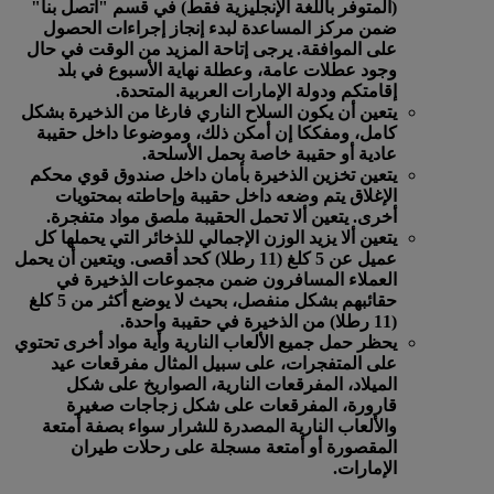
(المتوفر باللغة الإنجليزية فقط) في قسم "اتصل بنا"
ضمن مركز المساعدة لبدء إنجاز إجراءات الحصول
على الموافقة. يرجى إتاحة المزيد من الوقت في حال
وجود عطلات عامة، وعطلة نهاية الأسبوع في بلد
إقامتكم ودولة الإمارات العربية المتحدة.
يتعين أن يكون السلاح الناري فارغا من الذخيرة بشكل
كامل، ومفككا إن أمكن ذلك، وموضوعا داخل حقيبة
عادية أو حقيبة خاصة بحمل الأسلحة.
يتعين تخزين الذخيرة بأمان داخل صندوق قوي محكم
الإغلاق يتم وضعه داخل حقيبة وإحاطته بمحتويات
أخرى. يتعين ألا تحمل الحقيبة ملصق مواد متفجرة.
يتعين ألا يزيد الوزن الإجمالي للذخائر التي يحملها كل
عميل عن 5 كلغ (11 رطلا) كحد أقصى. ويتعين أن يحمل
العملاء المسافرون ضمن مجموعات الذخيرة في
حقائبهم بشكل منفصل، بحيث لا يوضع أكثر من 5 كلغ
(11 رطلا) من الذخيرة في حقيبة واحدة.
يحظر حمل جميع الألعاب النارية وأية مواد أخرى تحتوي
على المتفجرات، على سبيل المثال مفرقعات عيد
الميلاد، المفرقعات النارية، الصواريخ على شكل
قارورة، المفرقعات على شكل زجاجات صغيرة
والألعاب النارية المصدرة للشرار سواء بصفة أمتعة
المقصورة أو أمتعة مسجلة على رحلات طيران
الإمارات.