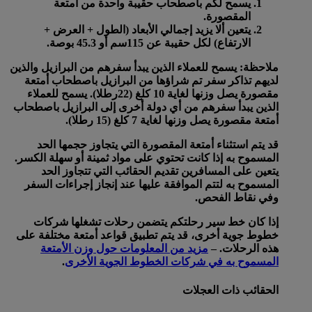
يسمح لكم باصطحاب حقيبة واحدة من أمتعة
المقصورة.
يتعين ألا يزيد إجمالي الأبعاد (الطول + العرض +
الارتفاع) لكل حقيبة عن 115سم أو 45.3 بوصة.
ملاحظة: يسمح للعملاء الذين يبدأ سفرهم من البرازيل والذين
لديهم تذاكر سفر تم شراؤها من البرازيل باصطحاب أمتعة
مقصورة يصل وزنها لغاية 10 كلغ (22رطلا). يسمح للعملاء
الذين يبدأ سفرهم من أي دولة أخرى إلى البرازيل باصطحاب
أمتعة مقصورة يصل وزنها لغاية 7 كلغ (15 رطلا).
قد يتم استثناء أمتعة المقصورة التي يتجاوز حجمها الحد
المسموح به إذا كانت تحتوي على مواد ثمينة أو سهلة الكسر.
يتعين على المسافرين تقديم الحقائب التي تتجاوز الحد
المسموح به لتتم الموافقة عليها عند إنجاز إجراءات السفر
وفي نقاط الفحص.
إذا كان خط سير رحلتكم يتضمن رحلات تشغلها شركات
خطوط جوية أخرى، قد يتم تطبيق قواعد أمتعة مختلفة على
هذه الرحلات. –
مزيد من المعلومات حول وزن الأمتعة
المسموح به في شركات الخطوط الجوية الأخرى
.
الحقائب ذات العجلات