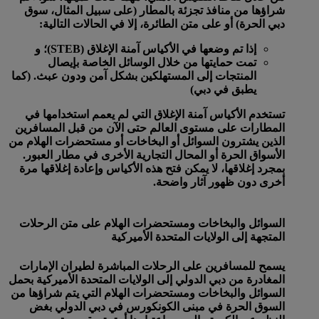
شراؤها من منافذ تجزئة بالمطار (على سبيل المثال، سوق
دبي الحرة) أو على متن الطائرة، إلا في الحالات التالية:
إذا تم وضعها في الأكياس آمنة الإغلاق (STEB)؛ و
تمت حمايتها من خلال الوسائل الخاصة بإيصال
المنتجات إلى المستهلكين بشكل آمن ودون عبث. (كما
يطبق في دبي)
تستخدم الأكياس آمنة الإغلاق التي لم يعمم استخدامها في
المطارات على مستوى العالم حتى الآن من قبل المسافرين
الذين يشترون السوائل أو البخاخات أو مستحضرات الهلام من
الأسواق الحرة أو المحال التجارية الأخرى في مطار العبور.
بمجرد إغلاقها، لا يمكن فتح هذه الأكياس وإعادة إغلاقها مرة
أخرى دون ظهور آثار واضحة.
السوائل والبخاخات ومستحضرات الهلام على متن الرحلات
المتجهة إلى الولايات المتحدة الأميركية
يسمح للمسافرين على الرحلات المباشرة لطيران الإمارات
المغادرة من دبي الدولي إلى الولايات المتحدة الأميركية بحمل
السوائل والبخاخات ومستحضرات الهلام التي يتم شراؤها من
السوق الحرة في مبنى الكونكورس في دبي الدولي بغض