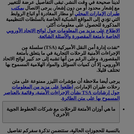
لدينا صحيحة في وقت النشر. تبقى التفاصيل عرضة للتغيير
مع إشعار محدود أو من دون إشعار. يرجى الاتصال
بمكتب
طيران الإمارات المحلي
أو مطار المغادرة أو اتباع الروابط
التي تؤدي إلى المواقع الشبكية الخاصة بالسلطات التنظيمية
المذكورة للحصول على معلومات أكثر.
الاطلاع على مزيد من المعلومات حول لوائح الاتحاد الأوروبي
الخاصة بأمتعة المقصورة والأسئلة الشائعة
.
*نفذت إدارة أمن النقل الأميركية (TSA) سلسلة من
الإجراءات الأمنية للرحلات التجارية في ما يتعلق بأمتعة
المقصورة. وعلى الرغم من أنها تشبه إلى حد كبير لوائح الاتحاد
الأوروبي، إلا أن كميات السوائل والمواد الهلامية المسموح بها
تختلف قليلا.
يرجى أيضا ملاحظة أن مؤشرات الليزر ممنوعة على متن
رحلات طيران الإمارات.
اطلعوا على مزيد من المعلومات
حول إرشادات TSA بشأن الإجراءات الأمنية، وقائمة بالعناصر
المسموح بها على متن الطائرة
.
ما هي أوزان الأمتعة للرحلات مع شركات الخطوط الجوية
الأخرى؟
بالنسبة للحجوزات الحالية، ستتضمن تذكرة سفركم تفاصيل