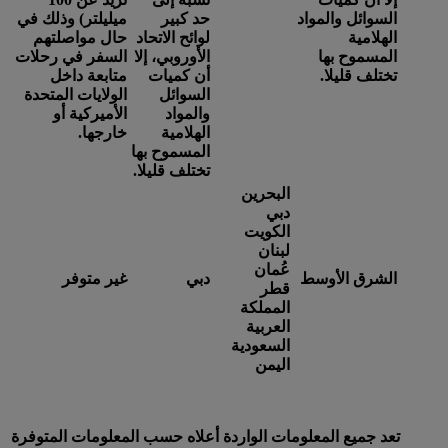
السوائل والمواد
حد كبير
ميليلتر) وذلك في
الهلامية
لوائح الاتحاد
حال مواصلتهم
المسموح بها
الأوروبي، إلا
السفر في رحلات
تختلف قليلا.
أن كميات
متابعة داخل
السوائل
الولايات المتحدة
والمواد
الأميركية أو
الهلامية
خارجها.
المسموح بها
تختلف قليلا.
البحرين
دبي
الكويت
لبنان
عُمان
الشرق الأوسط
دبي
غير متوفر
قطر
المملكة
العربية
السعودية
اليمن
تعد جميع المعلومات الواردة أعلاه حسب المعلومات المتوفرة