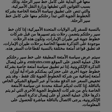
معها في البداية على كامل خط سير الرحلة. وذلك
بسبب القوانين التي تطبقها وزارة النقل الأميركية،
والتي تنص على تطبيق سياسة الأمتعة الخاصة بشركة
الخطوط الجوية التي تبدأ رحلتكم معها على كامل خط
سير الرحلة.
بالنسبة للسفر إلى الولايات المتحدة الأميركية:
إذا كان خط
سير رحلتكم يتضمن رحلات يتم تسييرها من قبل شركات
خطوط جوية غير طيران الإمارات، وتكون هذه الرحلات
موجودة على التذكرة نفسها الخاصة برحلات طيران الإمارات،
قد تطبق قواعد أمتعة مختلفة بالنسبة لقطاعات السفر هذه.
سيتم عرض سياسة الأمتعة المطبقة على خط سير رحلتكم
خلال عملية الحجز على الموقع emirates.com، وعلى إيصال
التذكرة الإلكترونية. إذا تم تطبيق سياسة أمتعة خاصة بشركة
خطوط جوية أخرى على حجزكم، يمكنكم شراء أية أوزان
أمتعة إضافية من شركة الخطوط الجوية تلك فقط - وقد يتم
تخفيض السعر عند الدفع مقدما أو عبر الموقع الشبكي الخاص
بالناقلة. إذا كانت لديكم أسئلة محددة عن سياسة الأمتعة
الخاصة بأي من شركات الخطوط الجوية الأخرى التي لم يتم
ذكرها خلال عملية الحجز أو على إيصال تذكرة السفر
الإلكترونية، يرجى الاتصال بالناقلة مباشرة للحصول على
المعلومات.