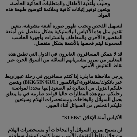
وحليب وأغذية الأطفال والمتطلبات الغذائية الخاصة.
ويتعين توفير إثباتات كافية وملائمة لتوضيح طبيعة هذه
المواد.
لتسهيل الفحص وتجنب ظهور صورة أشعة مشوشة، يتعين
تقديم مثل هذه الأكياس البلاستيكية بشكل منفصل عن أمتعة
المقصورة الأخرى والمعاطف والسترات وأجهزة الحاسب
المحمولة ليتم فحصها بالأشعة بشكل منفصل.
قد لا يتمكن المسافرون العابرون في الدول التي تطبق هذه
المعايير من تمرير مشترياتهم السائلة من السوق الحرة عبر
نقاط التفتيش الأمني.
يرجى ملاحظة ما يلي: إذا كنتم مسافرين في رحلة عبور/ربط
عبر بانكوك/سنغافورة/كوالالمبور (BKK/SIN/KUL) ويتعين
عليكم النزول من الطائرة ثم الصعود إليها مجددا لمواصلة
رحلتكم، تتبع هذه المطارات حاليا قواعد صارمة في ما يتعلق
بحمل السوائل والبخاخات ومستحضرات الهلام وسيتعين
عليكم التخلص من السوائل أثناء العبور.
الأكياس آمنة الإغلاق "STEBs"
لن يسمح بمرور السوائل أو البخاخات أو مستحضرات الهلام
من خلال نقاط التفتيش الأمني، مهما كانت كميتها، سواء تم