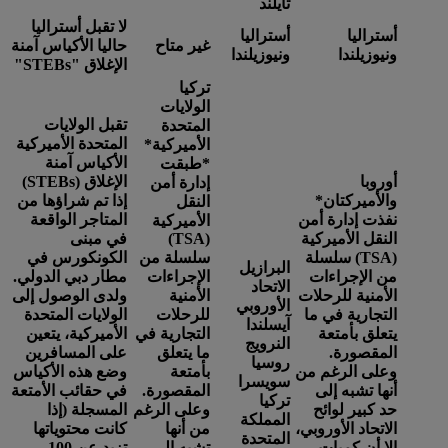
تايلند
لا تقبل أستراليا
أستراليا
أستراليا
غير متاح
حاليا الأكياس آمنة
ونيوزيلندا
ونيوزيلندا
الإغلاق "STEBs"
تركيا
الولايات
تقبل الولايات
المتحدة
المتحدة الأميركية
الأميركية*
الأكياس آمنة
*
طبقت
أوروبا
الإغلاق (STEBs)
إدارة أمن
والأميركتان
*
إذا تم شراؤها من
النقل
نفذت إدارة أمن
المتاجر الواقعة
الأميركية
النقل الأميركية
(TSA)
في مبنى
(TSA) سلسلة
سلسلة من
الكونكورس في
البرازيل
من الإجراءات
الإجراءات
مطار دبي الدولي.
الاتحاد
الأمنية للرحلات
الأمنية
ولدى الوصول إلى
الأوروبي
التجارية في ما
للرحلات
الولايات المتحدة
آيسلندا
يتعلق بأمتعة
التجارية في
الأميركية، يتعين
النرويج
المقصورة.
ما يتعلق
على المسافرين
روسيا
وعلى الرغم من
بأمتعة
وضع هذه الأكياس
سويسرا
أنها تشبه إلى
المقصورة.
في حقائب الأمتعة
تركيا
حد كبير لوائح
وعلى الرغم
المسجلة (إذا
المملكة
الاتحاد الأوروبي،
من أنها
كانت محتوياتها
المتحدة
إلا أن كميات
تشبه إلى
تزيد عن 100