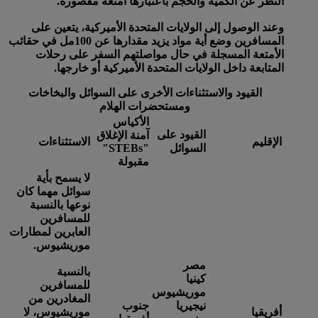
النظر عن الكمية والحجم باعتبارها أمتعة مقصورة.
وعند الوصول إلى الولايات المتحدة الأميركية، يتعين على
المسافرين وضع أية مواد يزيد مقدارها عن 100مل في حقائب
الأمتعة المسجلة في حال مواصلتهم السفر على رحلات
المتابعة داخل الولايات المتحدة الأميركية أو خارجها.
القيود والاستثناءات الأخرى على السوائل والبخاخات
ومستحضرات الهلام
الأكياس
القيود على
آمنة الإغلاق
الإقليم
الاستثناءات
السوائل
"STEBs"
مقبولة
لا يسمح بأية
سوائل مهما كان
نوعها بالنسبة
للمسافرين
العابرين لمطارات
موريشيوس.
مصر
بالنسبة
كينيا
للمسافرين
موريشيوس
المغادرين من
نيجيريا
جنوب
أفريقيا
موريشيوس، لا