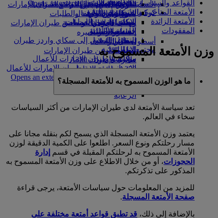
القواعد والسياسات الخاصة بالأمتعة
Opens an external link in a new tab
in a new tab
التسلية للأطفال
السوق الحرة
تجربتكم على متن الطائرة
تناول الطعام في الدرجة السياحية
السفر لأصحاب الهمم مع طيران الإمارات
الأمتعة المتأخرة والمتضررة والتتبع
كوكبنا
شركاؤنا
الممتازة
متجرنا الرسمي
الأدوات والموارد
الترفيه عن الأطفال
المساعدة الخاصة والطلبات
الأمتعة الزائدة
سكاي واردز رايل
الاستدامة في العمليات
ألعاب الأطفال
وجبات الدرجة السياحية
الهاتف المتحرك وتطبيق طيران الإمارات
المفقودات
حاسبة الأميال
السياسة البيئية
المشروبات
أنشطة للأطفال
إلغاء حجز أو تغييره
التقارير البيئية
تسجيل الدخول إلى سكاي واردز طيران
أسطول طائراتنا
تعطل الرحلات
وزن الأمتعة المسموح به
الإمارات
مجتمعاتنا المحلية
بوينج 777
معلومات عن طيران الإمارات
سكاي واردز+
مؤسسة طيران الإمارات للأعمال
طائرة الإمارات A380
الإنسانية
مؤسسة طيران الإمارات للأعمال
A350 طائرة الإمارات
الإنسانية Opens an external link in a new
الإمارات للطيران الخاص
ما هو الوزن المسموح به للأمتعة المسجلة؟
tab
توزيع المقاعد
الرعاية
تعد سياسة الأمتعة لدى طيران الإمارات من أكثر السياسات
سخاء في العالم.
يعتمد وزن الأمتعة المسجلة الذي يسمح لكم بنقله مجانا على
مسار رحلتكم ونوع السعر. اطلعوا على الكمية الدقيقة لوزن
الأمتعة المسموح به لرحلتكم المقبلة في قسم
إدارة
الحجوزات
، أو من خلال الاطلاع على وزن الأمتعة المسموح به
المذكور على تذكرتكم.
للمزيد من المعلومات حول سياسات الأمتعة، يرجى قراءة
صفحة الأمتعة المسجلة
.
بالإضافة إلى ذلك،
قد تطبق قواعد أمتعة مختلفة على