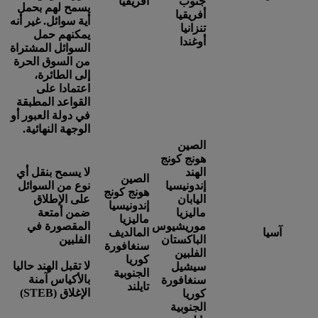
جنوب
أفريقيا
يسمح لهم بحمل
أفريقيا
أية سوائل. غير أنه
تنزانيا
يمكنهم حمل
أوغندا
السوائل المشتراة
من السوق الحرة
إلى الطائرة،
اعتمادا على
القواعد المطبقة
في دولة العبور أو
الوجهة النهائية.
الصين
هونج كونج
الهند
لا يسمح بنقل أي
الصين
إندونيسيا
نوع من السوائل
هونج كونج
اليابان
على الإطلاق
إندونيسيا
ماليزيا
ضمن أمتعة
ماليزيا
موريشيوس
المقصورة في
آسيا
المالديف
الباكستان
الفلبين
سنغافورة
الفلبين
كوريا
لا تقبل الهند حاليا
سيشيل
الجنوبية
بالأكياس آمنة
سنغافورة
تايلند
الإغلاق (STEB)
كوريا
الجنوبية