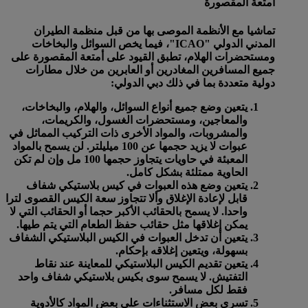
أمتعة المقصورة
تماشيا مع الأنظمة الموصى بها من قبل منظمة الطيران
المدني الدولي "ICAO"، فيما يخص السوائل والبخاخات
ومستحضرات الهلام، تطبق القيود على أمتعة المقصورة على
جميع المسافرين المغادرين أو العابرين من خلال مطارات
دولية متعددة بما في ذلك دبي الدولي:
يتعين وضع جميع أنواع السوائل، والهلام، والبخاخات،
والمعاجين، ومستحضرات الغسول، والكريمات،
والمشروبات، والمواد الأخرى ذات التركيب المماثل في
عبوات
لا يزيد حجمها عن 100 ميليلتر
. لن يسمح بالمواد
المعبئة في حاويات يتجاوز حجمها 100 مل وإن لم تكن
الحاوية ممتلئة بشكل كامل.
يتعين وضع هذه العبوات في كيس بلاستيكي شفاف
قابل لإعادة الإغلاق وألا تتجاوز سعة الكيس القصوى
لترا
واحدا
. لا يسمح بالحقائب الأكبر حجما أو الحقائب التي لا
يمكن إغلاقها مثل حقائب حفظ الطعام التي يتم طيها.
يتعين أن تدخل العبوات في الكيس البلاستيكي الشفاف
بسهولة، ويتعين إغلاقه بإحكام.
يتعين تقديم الكيس البلاستيكي للمعاينة عند نقاط
التفتيش. لا يسمح سوى بكيس بلاستيكي شفاف واحد
فقط لكل مسافر.
تسري بعض الاستثناءات على بعض المواد كالأدوية