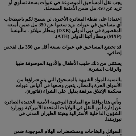
يجب نقل المساحيق الموضوعة في عبوات بسعة تساوي أو
تزيد عن 350 مل ضمن الأمتعة المسجلة.
اعتمادا على نقطة المغادرة الأخيرة، لن يسمح لكم باصطحاب
أي مساحيق في عبوات تزيد سعتها عن 350 مل ضمن أمتعة
المقصورة في دبي الدولي (DXB) ومطار ميلانو - مالبينسا
(MXP) ومطار أثينا الدولي (ATH).
قد تخضع المساحيق في عبوات بسعة أقل من 350 مل لفحص
إضافي.
يستثنى من ذلك حليب الأطفال والأدوية الموصوفة طبيا
والرفات البشرية.
بالنسبة للمواد الشبيهة بالمسحوق التي يتم شراؤها من
الأسواق الحرة بالمطار، يتعين وضعها في أكياس عبوات
محكمة الإغلاق مرفقة بدليل على الشراء (فاتورة).
ويأتي هذا توافقا مع المبادئ التوجيهية الأمنية الجديدة الصادرة
عن إدارة أمن النقل في الولايات المتحدة الأميركية ووزارة
الشؤون الداخلية الأسترالية وهيئة الطيران المدني في
نيوزيلندا.
السوائل والبخاخات ومستحضرات الهلام الموجودة ضمن