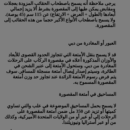
يرجى ملاحظة أنه يسمح باصطحاب الحقائب المزودة بعجلات
ومقابض يمكن طيها إلى المقصورة بشرط ألا يزيد إجمالي
أبعادها (الطول + العرض + الارتفاع) عن 115 سم (45 بوصة).
ولا يسمح باصطحاب الأنواع الأكبر حجما من هذه الحقائب إلى
المقصورة.
العبور أو المغادرة من دبي
قد لا يسمح بنقل الأمتعة التي تتجاوز الحدود القصوى للأبعاد
والأوزان المذكورة أعلاه في مقصورة الركاب على الرحلات
المغادرة من دبي. وستحول الأمتعة إلى عنبر الشحن في
الطائرة، وسيتم إصدار إيصال أمتعة مسجلة للمسافر. سوف
يتم فرض رسوم الأمتعة الزائدة عند تجاوز حد وزن أمتعة
المقصورة المسموح به.
المساحيق في أمتعة المقصورة
لا يسمح بحمل المساحيق الموضوعة في علب والتي تساوي
كميتها أو تزيد عن 350 مل ضمن أمتعة المقصورة على
الرحلات إلى أو عبر أو من الولايات المتحدة الأميركية، وكذلك
من أو عبر أستراليا ونيوزيلندا.