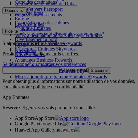
Carte des destinations
Aéroport international de Dubai
Afrique
Depuis et vers l’aéroport
Découvrez
Asie-Pacifique
Règles et avertissements
Europe
Caractéristiques des cabines
Les Amériques
Boutique Emirates
Moyen-Orient
Fidélité
Quels services sont disponibles sur votre vol ?
Volez à destination de tous les pays/territoires
Divertissement à bord
S’abonner à nos offres spéciales
Se connecter à Emirates Skywards
Repas
S’inscrire à Emirates Skywards
Nos salons
Profitez de nos meilleurs tarifs et offres.
Nos partenaires
Avantages Business Rewards
Se désabonner ou modifier vos préférences
Inscrire votre entreprise
Adresse e-mail
S’abonner
Règles du programme Emirates Skywards
Mises à jour du programme Emirates Skywards
Pour obtenir plus d'informations sur notre utilisation de vos données,
consultez notre
politique de confidentialité
.
App Emirates
Réservez et gérez vos vols partout où vous allez.
App Store
App Store
Google Play
Google Play
Huawei App Gallery
huawai os