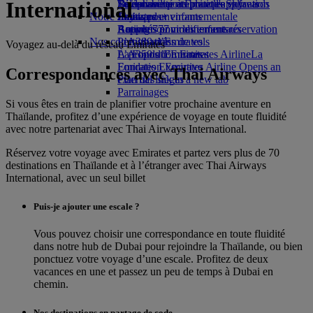
International
Boissons
Divertissements pour les enfants
La durabilité en pratique
Se connecter à Emirates Skywards
Téléphone portable et l'application
Notre flotte
Jouets pour enfants
Politique environnementale
Skywards+
Emirates
Boeing 777
Activités pour les enfants
Rapports environnementaux
Annuler ou modifier une réservation
Nos communautés
L’A380 d’Emirates
Perturbations de vols
Voyagez au-delà du réseau Emirates
L’A350 d’Emirates
La Fondation Emirates Airline
À propos d’Emirates
La
Emirates Executive
Fondation Emirates Airline Opens an
Correspondances avec Thai Airways
Plan des sièges
external link in a new tab
Parrainages
Si vous êtes en train de planifier votre prochaine aventure en
Thaïlande, profitez d’une expérience de voyage en toute fluidité
avec notre partenariat avec Thai Airways International.
Réservez votre voyage avec Emirates et partez vers plus de 70
destinations en Thaïlande et à l’étranger avec Thai Airways
International, avec un seul billet
Puis-je ajouter une escale ?
Vous pouvez choisir une correspondance en toute fluidité
dans notre hub de Dubai pour rejoindre la Thaïlande, ou bien
ponctuez votre voyage d’une escale. Profitez de deux
vacances en une et passez un peu de temps à Dubai en
chemin.
Nos destinations en partage de code