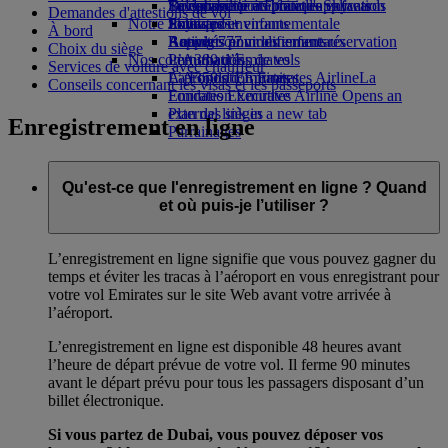
Boissons
Divertissements pour les enfants
La durabilité en pratique
Se connecter à Emirates Skywards
Téléphone portable et l'application
Demandes d'attestions de vol
Notre flotte
Jouets pour enfants
Politique environnementale
Skywards+
Emirates
À bord
Boeing 777
Activités pour les enfants
Rapports environnementaux
Annuler ou modifier une réservation
Choix du siège
Nos communautés
L’A380 d’Emirates
Perturbations de vols
Services de voiture avec chauffeur
L’A350 d’Emirates
La Fondation Emirates Airline
À propos d’Emirates
La
Conseils concernant les visas et les passeports
Emirates Executive
Fondation Emirates Airline Opens an
Plan des sièges
external link in a new tab
Enregistrement en ligne
Parrainages
Qu'est-ce que l'enregistrement en ligne ? Quand
et où puis-je l’utiliser ?
L’enregistrement en ligne signifie que vous pouvez gagner du
temps et éviter les tracas à l’aéroport en vous enregistrant pour
votre vol Emirates sur le site Web avant votre arrivée à
l’aéroport.
L’enregistrement en ligne est disponible 48 heures avant
l’heure de départ prévue de votre vol. Il ferme 90 minutes
avant le départ prévu pour tous les passagers disposant d’un
billet électronique.
Si vous partez de Dubai, vous pouvez déposer vos