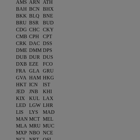
AMS
ARN
ATH
BAH
BCN
BHX
BKK
BLQ
BNE
BRU
BSR
BUD
CDG
CHC
CKY
CMB
CPH
CPT
CRK
DAC
DSS
DME
DMM
DPS
DUB
DUR
DUS
DXB
EZE
FCO
FRA
GLA
GRU
GVA
HAM
HKG
HKT
ICN
IST
JED
JNB
KHI
KIX
KUL
LAX
LED
LGW
LHR
LIS
LYS
MAD
MAN
MCT
MEL
MLA
MRU
MUC
MXP
NBO
NCE
NCL
NRT
OSL