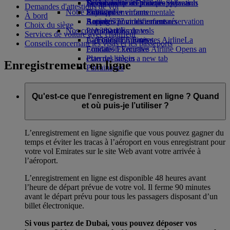
Boissons
Divertissements pour les enfants
La durabilité en pratique
Se connecter à Emirates Skywards
Téléphone portable et l'application
Demandes d'attestions de vol
Notre flotte
Jouets pour enfants
Politique environnementale
Skywards+
Emirates
À bord
Boeing 777
Activités pour les enfants
Rapports environnementaux
Annuler ou modifier une réservation
Choix du siège
Nos communautés
L’A380 d’Emirates
Perturbations de vols
Services de voiture avec chauffeur
L’A350 d’Emirates
La Fondation Emirates Airline
À propos d’Emirates
La
Conseils concernant les visas et les passeports
Emirates Executive
Fondation Emirates Airline Opens an
Plan des sièges
external link in a new tab
Enregistrement en ligne
Parrainages
Qu'est-ce que l'enregistrement en ligne ? Quand
et où puis-je l’utiliser ?
L’enregistrement en ligne signifie que vous pouvez gagner du
temps et éviter les tracas à l’aéroport en vous enregistrant pour
votre vol Emirates sur le site Web avant votre arrivée à
l’aéroport.
L’enregistrement en ligne est disponible 48 heures avant
l’heure de départ prévue de votre vol. Il ferme 90 minutes
avant le départ prévu pour tous les passagers disposant d’un
billet électronique.
Si vous partez de Dubai, vous pouvez déposer vos