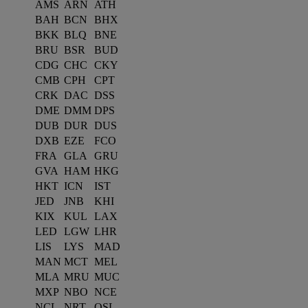
AMS
ARN
ATH
BAH
BCN
BHX
BKK
BLQ
BNE
BRU
BSR
BUD
CDG
CHC
CKY
CMB
CPH
CPT
CRK
DAC
DSS
DME
DMM
DPS
DUB
DUR
DUS
DXB
EZE
FCO
FRA
GLA
GRU
GVA
HAM
HKG
HKT
ICN
IST
JED
JNB
KHI
KIX
KUL
LAX
LED
LGW
LHR
LIS
LYS
MAD
MAN
MCT
MEL
MLA
MRU
MUC
MXP
NBO
NCE
NCL
NRT
OSL