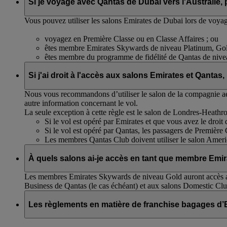
Si je voyage avec Qantas de Dubai vers l'Australie, p
Vous pouvez utiliser les salons Emirates de Dubai lors de voyag
voyagez en Première Classe ou en Classe Affaires ; ou
êtes membre Emirates Skywards de niveau Platinum, Gold
êtes membre du programme de fidélité de Qantas de niv
Si j'ai droit à l'accès aux salons Emirates et Qantas,
Nous vous recommandons d’utiliser le salon de la compagnie aér
autre information concernant le vol.
La seule exception à cette règle est le salon de Londres-Heath
Si le vol est opéré par Emirates et que vous avez le droit 
Si le vol est opéré par Qantas, les passagers de Première C
Les membres Qantas Club doivent utiliser le salon Ameri
À quels salons ai-je accès en tant que membre Emi
Les membres Emirates Skywards de niveau Gold auront accès a
Business de Qantas (le cas échéant) et aux salons Domestic Clu
Les règlements en matière de franchise bagages d’E