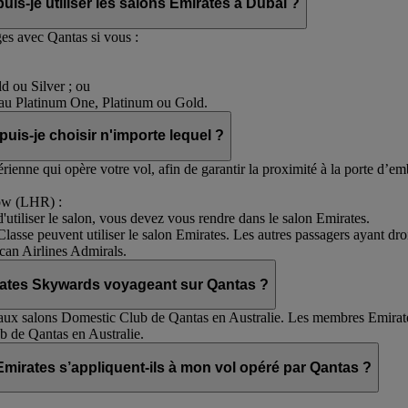
uis-je utiliser les salons Emirates à Dubai ?
es avec Qantas si vous :
 ou Silver ; ou
eau Platinum One, Platinum ou Gold.
 puis-je choisir n'importe lequel ?
ienne qui opère votre vol, afin de garantir la proximité à la porte d’e
row (LHR) :
d'utiliser le salon, vous devez vous rendre dans le salon Emirates.
lasse peuvent utiliser le salon Emirates. Les autres passagers ayant droit
can Airlines Admirals.
rates Skywards voyageant sur Qantas ?
ux salons Domestic Club de Qantas en Australie. Les membres Emirat
b de Qantas en Australie.
mirates s’appliquent-ils à mon vol opéré par Qantas ?