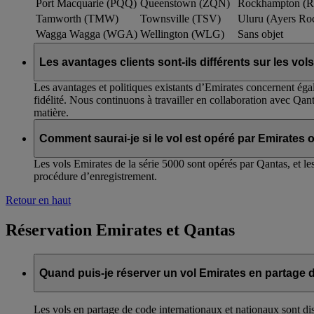
Port Macquarie (PQQ)
Queenstown (ZQN)
Rockhampton (
Tamworth (TMW)
Townsville (TSV)
Uluru (Ayers R
Wagga Wagga (WGA)
Wellington (WLG)
Sans objet
Les avantages clients sont-ils différents sur les vo
Les avantages et politiques existants d’Emirates concernent éga
fidélité. Nous continuons à travailler en collaboration avec Qa
matière.
Comment saurai-je si le vol est opéré par Emirates 
Les vols Emirates de la série 5000 sont opérés par Qantas, et l
procédure d’enregistrement.
Retour en haut
Réservation Emirates et Qantas
Quand puis-je réserver un vol Emirates en partage 
Les vols en partage de code internationaux et nationaux sont disp