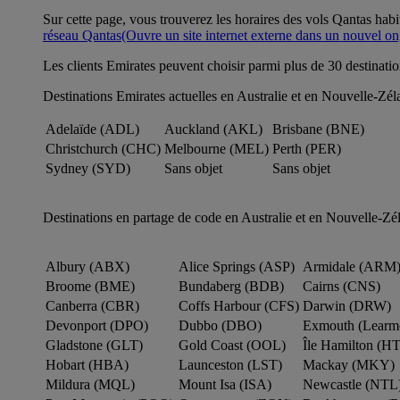
Sur cette page, vous trouverez les horaires des vols Qantas hab
réseau Qantas
(Ouvre un site internet externe dans un nouvel on
Les clients Emirates peuvent choisir parmi plus de 30 destinati
Destinations Emirates actuelles en Australie et en Nouvelle-Zél
Adelaïde (ADL)
Auckland (AKL)
Brisbane (BNE)
Christchurch (CHC)
Melbourne (MEL)
Perth (PER)
Sydney (SYD)
Sans objet
Sans objet
Destinations en partage de code en Australie et en Nouvelle-Zé
Albury (ABX)
Alice Springs (ASP)
Armidale (ARM
Broome (BME)
Bundaberg (BDB)
Cairns (CNS)
Canberra (CBR)
Coffs Harbour (CFS)
Darwin (DRW)
Devonport (DPO)
Dubbo (DBO)
Exmouth (Learm
Gladstone (GLT)
Gold Coast (OOL)
Île Hamilton (HT
Hobart (HBA)
Launceston (LST)
Mackay (MKY)
Mildura (MQL)
Mount Isa (ISA)
Newcastle (NTL