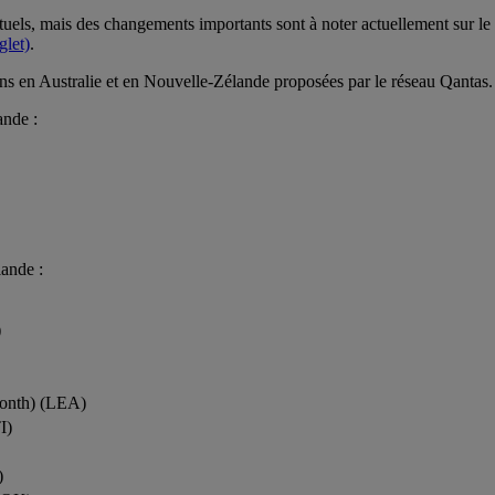
ituels, mais des changements importants sont à noter actuellement sur le
glet)
.
ons en Australie et en Nouvelle-Zélande proposées par le réseau Qantas.
ande :
lande :
)
onth) (LEA)
I)
)