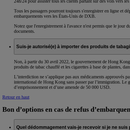
24h/24 pour assister tous les clients partant sur des vols vers les
Tous les passagers pourront toujours s'enregistrer en ligne et 
embarquements vers les États-Unis de DXB.
Notez que l'enregistrement à l'avance n'est permis que le jour d
documents.
Suis-je autorisé(e) à importer des produits de taba
Non, à partir du 30 avril 2022, le gouvernement de Hong Kong a i
produits de tabac chauffé et les cigarettes à base de plantes, dan
L’interdiction ne s’applique pas aux médicaments approuvés par
international de Hong Kong sans passer par l’immigration. Le 
d’emprisonnement et d’une amende de 50 000 USD.
Retour en haut
Bon d’options en cas de refus d’embarque
Quel dédommagement vais-je recevoir si je ne suis