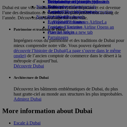
Boissons
Divertissements pour les enfants
La durabilité en pratique
Se connecter à Emirates Skywards
Téléphone portable et l'application
Notre flotte
Jouets pour enfants
Politique environnementale
Skywards+
Emirates
Dubai est une ville cosmopolite au rythme trépidant et est devenue
Boeing 777
Activités pour les enfants
Rapports environnementaux
Annuler ou modifier une réservation
l’une des destinations de vacances les plus prisées tout au long de
Nos communautés
L’A380 d’Emirates
Perturbations de vols
l’année. Découvrez-en davantage sur cette ville.
L’A350 d’Emirates
La Fondation Emirates Airline
À propos d’Emirates
La
Emirates Executive
Fondation Emirates Airline Opens an
Patrimoine et tradition de Dubai
Plan des sièges
external link in a new tab
Parrainages
Imprégnez-vous du patrimoine et des traditions de Dubai pour
mieux comprendre notre ville. Vous pouvez également
découvrir l’histoire de Dubai
(La page s’ouvre dans le même
onglet)
de l’ancien comptoir de commerce dans le désert à la
métropole d’aujourd’hui.
Découvrir Dubai
Architecture de Dubai
Découvrez les bâtiments emblématiques de Dubai, du plus
haut gratte-ciel au monde aux structures les plus improbables.
Admirez Dubai
More information about Dubai
Escale à Dubai