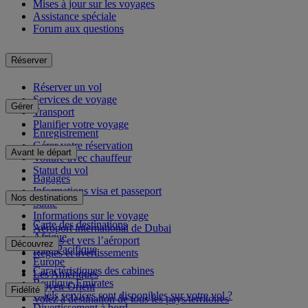
Mises à jour sur les voyages
Assistance spéciale
Forum aux questions
Réserver
Réserver un vol
Services de voyage
Gérer
Transport
Planifier votre voyage
Enregistrement
Gérer votre réservation
Avant le départ
Voiture avec chauffeur
Statut du vol
Bagages
Informations visa et passeport
Nos destinations
Santé
Informations sur le voyage
Carte des destinations
Aéroport international de Dubai
Afrique
Depuis et vers l’aéroport
Découvrez
Asie-Pacifique
Règles et avertissements
Europe
Caractéristiques des cabines
Les Amériques
Boutique Emirates
Moyen-Orient
Fidélité
Quels services sont disponibles sur votre vol ?
Volez à destination de tous les pays/territoires
Divertissement à bord