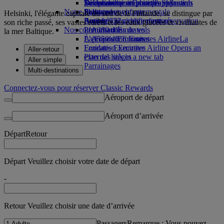
Boissons
Divertissements pour les enfants
La durabilité en pratique
Se connecter à Emirates Skywards
Téléphone portable et l'application
Notre flotte
Jouets pour enfants
Politique environnementale
Skywards+
Emirates
Helsinki, l'élégante capitale du sud de la Finlande, se distingue par
Boeing 777
Activités pour les enfants
Rapports environnementaux
Annuler ou modifier une réservation
son riche passé, ses vastes forêts et les eaux glacées et vivifiantes de
Nos communautés
L’A380 d’Emirates
Perturbations de vols
la mer Baltique.
L’A350 d’Emirates
La Fondation Emirates Airline
À propos d’Emirates
La
Emirates Executive
Fondation Emirates Airline Opens an
Aller-retour
Plan des sièges
external link in a new tab
Aller simple
Parrainages
Multi-destinations
Connectez-vous pour réserver Classic Rewards
Aéroport de départ
Aéroport d’arrivée
Départ
Retour
Départ Veuillez choisir votre date de départ
-
Retour Veuillez choisir une date d’arrivée
Passagers
Remarque : Vous pouvez