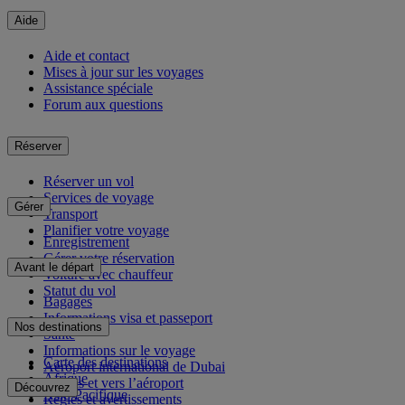
Aide
Aide et contact
Mises à jour sur les voyages
Assistance spéciale
Forum aux questions
Réserver
Réserver un vol
Services de voyage
Gérer
Transport
Planifier votre voyage
Enregistrement
Gérer votre réservation
Avant le départ
Voiture avec chauffeur
Statut du vol
Bagages
Informations visa et passeport
Nos destinations
Santé
Informations sur le voyage
Carte des destinations
Aéroport international de Dubai
Afrique
Depuis et vers l’aéroport
Découvrez
Asie-Pacifique
Règles et avertissements