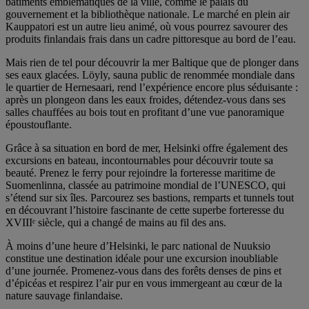
bâtiments emblématiques de la ville, comme le palais du
gouvernement et la bibliothèque nationale. Le marché en plein air
Kauppatori est un autre lieu animé, où vous pourrez savourer des
produits finlandais frais dans un cadre pittoresque au bord de l’eau.
Mais rien de tel pour découvrir la mer Baltique que de plonger dans
ses eaux glacées. Löyly, sauna public de renommée mondiale dans
le quartier de Hernesaari, rend l’expérience encore plus séduisante :
après un plongeon dans les eaux froides, détendez-vous dans ses
salles chauffées au bois tout en profitant d’une vue panoramique
époustouflante.
Grâce à sa situation en bord de mer, Helsinki offre également des
excursions en bateau, incontournables pour découvrir toute sa
beauté. Prenez le ferry pour rejoindre la forteresse maritime de
Suomenlinna, classée au patrimoine mondial de l’UNESCO, qui
s’étend sur six îles. Parcourez ses bastions, remparts et tunnels tout
en découvrant l’histoire fascinante de cette superbe forteresse du
XVIIIᵉ siècle, qui a changé de mains au fil des ans.
À moins d’une heure d’Helsinki, le parc national de Nuuksio
constitue une destination idéale pour une excursion inoubliable
d’une journée. Promenez-vous dans des forêts denses de pins et
d’épicéas et respirez l’air pur en vous immergeant au cœur de la
nature sauvage finlandaise.