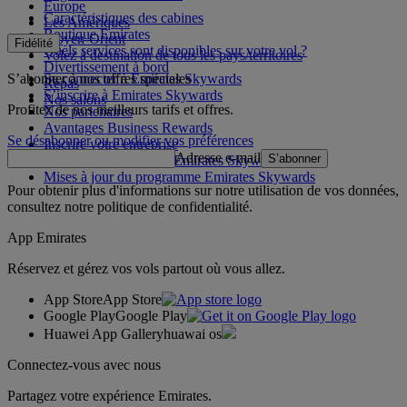
Europe
Caractéristiques des cabines
Les Amériques
Boutique Emirates
Moyen-Orient
Fidélité
Quels services sont disponibles sur votre vol ?
Volez à destination de tous les pays/territoires
Divertissement à bord
S’abonner à nos offres spéciales
Se connecter à Emirates Skywards
Repas
S’inscrire à Emirates Skywards
Nos salons
Profitez de nos meilleurs tarifs et offres.
Nos partenaires
Avantages Business Rewards
Se désabonner ou modifier vos préférences
Inscrire votre entreprise
Adresse e-mail
S’abonner
Règles du programme Emirates Skywards
Mises à jour du programme Emirates Skywards
Pour obtenir plus d'informations sur notre utilisation de vos données,
consultez notre
politique de confidentialité
.
App Emirates
Réservez et gérez vos vols partout où vous allez.
App Store
App Store
Google Play
Google Play
Huawei App Gallery
huawai os
Connectez-vous avec nous
Partagez votre expérience Emirates.