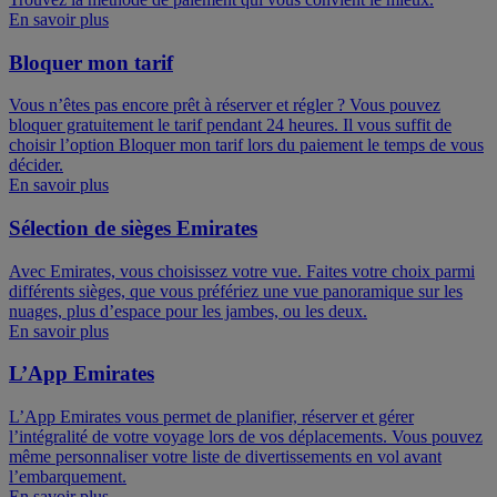
En savoir plus
Bloquer mon tarif
Vous n’êtes pas encore prêt à réserver et régler ? Vous pouvez
bloquer gratuitement le tarif pendant 24 heures. Il vous suffit de
choisir l’option Bloquer mon tarif lors du paiement le temps de vous
décider.
En savoir plus
Sélection de sièges Emirates
Avec Emirates, vous choisissez votre vue. Faites votre choix parmi
différents sièges, que vous préfériez une vue panoramique sur les
nuages, plus d’espace pour les jambes, ou les deux.
En savoir plus
L’App Emirates
L’App Emirates vous permet de planifier, réserver et gérer
l’intégralité de votre voyage lors de vos déplacements. Vous pouvez
même personnaliser votre liste de divertissements en vol avant
l’embarquement.
En savoir plus