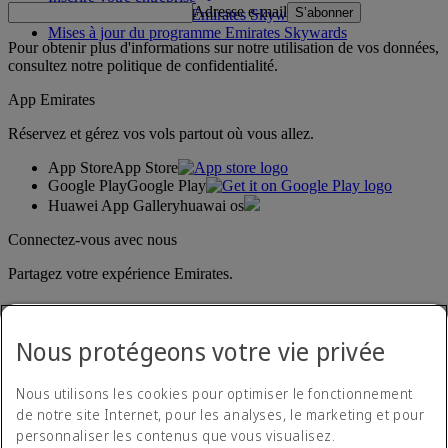
Adresse e-mail
S’abonner
Règles du programme Emirates Skywards
Mises à jour du programme Emirates Skywards
Pour obtenir plus d'informations sur notre utilisation de vos données,
consultez notre
politique de confidentialité
.
App Emirates
Réservez et gérez vos vols partout où vous allez.
App Store
App Store
Google Play
Google Play
Huawei App Gallery
huawai os
Connectez-vous avec nous
Partagez votre expérience Emirates.
Nous protégeons votre vie privée
Nous utilisons les cookies pour optimiser le fonctionnement
de notre site Internet, pour les analyses, le marketing et pour
personnaliser les contenus que vous visualisez.