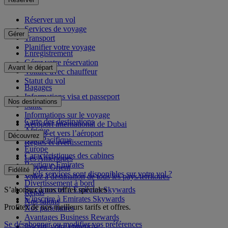
Réserver un vol
Services de voyage
Gérer
Transport
Planifier votre voyage
Enregistrement
Gérer votre réservation
Avant le départ
Voiture avec chauffeur
Statut du vol
Bagages
Informations visa et passeport
Nos destinations
Santé
Informations sur le voyage
Carte des destinations
Aéroport international de Dubai
Afrique
Depuis et vers l’aéroport
Découvrez
Asie-Pacifique
Règles et avertissements
Europe
Caractéristiques des cabines
Les Amériques
Boutique Emirates
Moyen-Orient
Fidélité
Quels services sont disponibles sur votre vol ?
Volez à destination de tous les pays/territoires
Divertissement à bord
S’abonner à nos offres spéciales
Se connecter à Emirates Skywards
Repas
S’inscrire à Emirates Skywards
Nos salons
Profitez de nos meilleurs tarifs et offres.
Nos partenaires
Avantages Business Rewards
Se désabonner ou modifier vos préférences
Inscrire votre entreprise