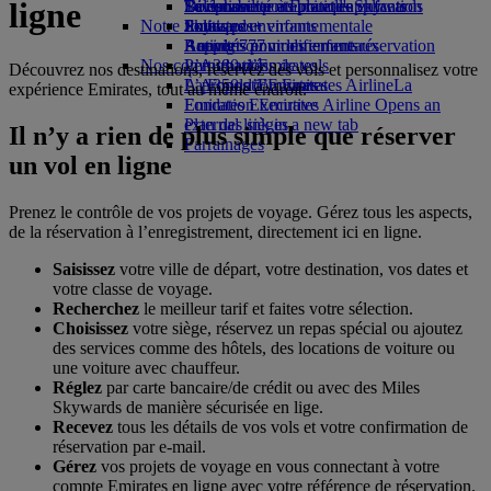
ligne
Boissons
Divertissements pour les enfants
La durabilité en pratique
Se connecter à Emirates Skywards
Téléphone portable et l'application
Notre flotte
Jouets pour enfants
Politique environnementale
Skywards+
Emirates
Boeing 777
Activités pour les enfants
Rapports environnementaux
Annuler ou modifier une réservation
Nos communautés
L’A380 d’Emirates
Perturbations de vols
Découvrez nos destinations, réservez des vols et personnalisez votre
L’A350 d’Emirates
La Fondation Emirates Airline
À propos d’Emirates
La
expérience Emirates, tout au même endroit.
Emirates Executive
Fondation Emirates Airline Opens an
Plan des sièges
external link in a new tab
Il n’y a rien de plus simple que réserver
Parrainages
un vol en ligne
Prenez le contrôle de vos projets de voyage. Gérez tous les aspects,
de la réservation à l’enregistrement, directement ici en ligne.
Saisissez
votre ville de départ, votre destination, vos dates et
votre classe de voyage.
Recherchez
le meilleur tarif et faites votre sélection.
Choisissez
votre siège, réservez un repas spécial ou ajoutez
des services comme des hôtels, des locations de voiture ou
une voiture avec chauffeur.
Réglez
par carte bancaire/de crédit ou avec des Miles
Skywards de manière sécurisée en lige.
Recevez
tous les détails de vos vols et votre confirmation de
réservation par e-mail.
Gérez
vos projets de voyage en vous connectant à votre
compte Emirates en ligne avec votre référence de réservation.