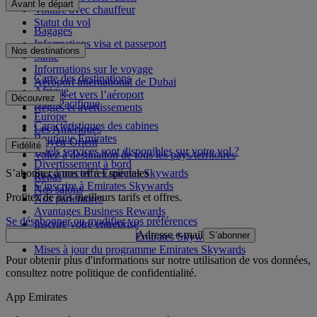
Avant le départ
Voiture avec chauffeur
Statut du vol
Bagages
Informations visa et passeport
Nos destinations
Santé
Informations sur le voyage
Carte des destinations
Aéroport international de Dubai
Afrique
Depuis et vers l’aéroport
Découvrez
Asie-Pacifique
Règles et avertissements
Europe
Caractéristiques des cabines
Les Amériques
Boutique Emirates
Moyen-Orient
Fidélité
Quels services sont disponibles sur votre vol ?
Volez à destination de tous les pays/territoires
Divertissement à bord
S’abonner à nos offres spéciales
Se connecter à Emirates Skywards
Repas
S’inscrire à Emirates Skywards
Nos salons
Profitez de nos meilleurs tarifs et offres.
Nos partenaires
Avantages Business Rewards
Se désabonner ou modifier vos préférences
Inscrire votre entreprise
Adresse e-mail
S’abonner
Règles du programme Emirates Skywards
Mises à jour du programme Emirates Skywards
Pour obtenir plus d'informations sur notre utilisation de vos données,
consultez notre
politique de confidentialité
.
App Emirates