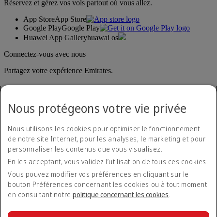
Réservez et gérez vos vols partout où vous allez.
App Store
App Store
Google Play
Google Play
Huawei App Gallery
huawai os
Connectez-vous avec nous
Partagez votre expérience Emirates.
Nous protégeons votre vie privée
Nous utilisons les cookies pour optimiser le fonctionnement
de notre site Internet, pour les analyses, le marketing et pour
personnaliser les contenus que vous visualisez.
Déclaration d'accessibilité
En les acceptant, vous validez l’utilisation de tous ces cookies.
Nous contacter
Politique de confidentialité
Vous pouvez modifier vos préférences en cliquant sur le
Conditions générales
bouton Préférences concernant les cookies ou à tout moment
Politique en matière de cookies
en consultant notre
politique concernant les cookies
.
Cyber-sécurité
Déclaration de transparence vis-à-vis de la loi sur l’esclavage
moderne