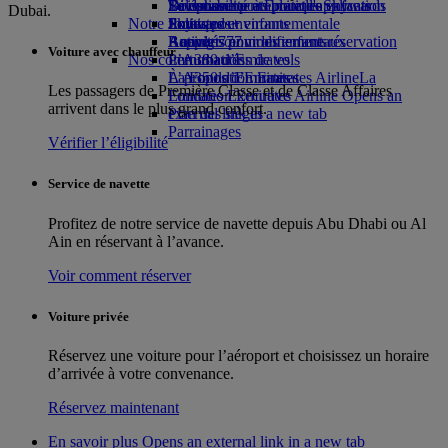
Boissons
Divertissements pour les enfants
La durabilité en pratique
Se connecter à Emirates Skywards
Téléphone portable et l'application
Dubai.
Notre flotte
Jouets pour enfants
Politique environnementale
Skywards+
Emirates
Boeing 777
Activités pour les enfants
Rapports environnementaux
Annuler ou modifier une réservation
Voiture avec chauffeur
Nos communautés
L’A380 d’Emirates
Perturbations de vols
L’A350 d’Emirates
La Fondation Emirates Airline
À propos d’Emirates
La
Les passagers de Première Classe et de Classe Affaires
Emirates Executive
Fondation Emirates Airline Opens an
arrivent dans le plus grand confort.
Plan des sièges
external link in a new tab
Parrainages
Vérifier l’éligibilité
Service de navette
Profitez de notre service de navette depuis Abu Dhabi ou Al
Ain en réservant à l’avance.
Voir comment réserver
Voiture privée
Réservez une voiture pour l’aéroport et choisissez un horaire
d’arrivée à votre convenance.
Réservez maintenant
En savoir plus Opens an external link in a new tab