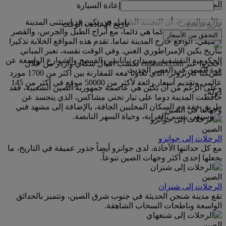
الموجودة أصلا في المدينة.
إعادة السيارة
والأمر المفرح، أن التجديد الشامل في بكين قد استثنى المدينة
تاريخ الإعادة
-
الوقت
المحرمة، المذهلة كما هي دائما، مع أبراج الطبل والجرس، والقصر
التحقق من الأسعار
الصيفي، الواقع خارج المدينة تماما. تقدم هذه المواقع الخلابة تذكيرا
بتاريخ بكين الإمبراطوري الغني. وفي الوقت نفسه، تعبر المباني
الحكومية التقشفية، وميدان تيانانمين الفسيح والشوارع الواسعة عن
احجزوا عبر emirates.com لكسب أميال سكاي واردز من خلال
قوة الصين في العصر الحديث.
شريكنا كارترولر، الذي تعاونا معه للمقارنة بين أكثر من 1700 مورد
عالمي وتقديم أسعار رائعة لأكثر من 50000 موقع في أكثر من 145
وعلى الرغم من أن بكين هي عاصمة جمهورية الصين الشعبية، فقد
دولة.
حافظت المدينة دوما على تيار تحتي مشاكس، الذي يتجسد عن
طريق خفة دم السكان المحليين الجافة، بالإضافة إلى مشهد فني
وجهاتنا في الصين
وموسيقي يتسم بالغرابة، وحياة السهر النابضة.
الصين
الرحلات إلى جوانزو
مع كل حداثتها الأخاذة، لدى جوانزو أيضاً جذور عميقة في التاريخ، ما
يجعلها إحدى أكثر وجهات الصين تنوعاً.
الصين
الرحلات إلى شنزان
تقع مدينة شنجن الحديثة في جنوب شرق الصين، وتتميز بالحدائق
الواسعة وناطحات السحاب الشاهقة.
الصين