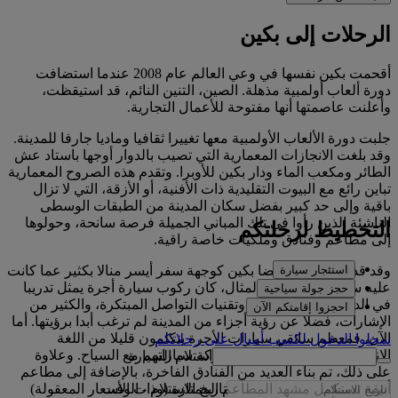
الرحلات إلى بكين
أقحمت بكين نفسها في وعي العالم عام 2008 عندما استضافت
دورة ألعاب أولمبية مذهلة. الصين، التنين النائم، قد استيقظت،
وأعلنت عاصمتها أنها مفتوحة للأعمال التجارية.
جلبت دورة الألعاب الأولمبية معها تغييرا ثقافيا وماديا جارفا للمدينة.
وقد بلغت الانجازات المعمارية التي تصيب بالدوار أوجها باستاد عش
الطائر ومكعب الماء ودار بكين للأوبرا. وتقدم هذه الصروح المعمارية
تباين رائع مع البيوت التقليدية ذات الأفنية، أو الأزقة، التي لا تزال
باقية وإلى حد كبير بفضل سكان المدينة من الطبقات الوسطى
الناشئة الذين رأوا في تلك المباني الجميلة فرصة سانحة، وحولوها
التخطيط لرحلتكم
إلى مطاعم وفنادق وملكيات خاصة راقية.
استئجار سيارة
وقد قدمت الألعاب أيضا بكين كوجهة سفر أيسر منالا بكثير عما كانت
عليه سابقا. على سبيل المثال، كان ركوب سيارة أجرة يمثل تدريبا
حجز جولة سياحية
في الدبلوماسية المحنكة، وتقنيات التواصل المبتكرة، والكثير من
احجزوا إقامتكم الآن
الإشارات، فضلا عن رؤية أجزاء من المدينة لم ترغب أبدا برؤيتها. أما
الآن، فمعظم سائقي سيارات الأجرة يتكلمون قليلا من اللغة
سجلوا الدخول لكسب أميالٍ على رحلاتكم
الإنجليزية، ومعتادون على مشاركة سياراتهم مع السياح. وعلاوة
استلام السيارة
على ذلك، تم بناء العديد من الفنادق الفاخرة، بالإضافة إلى مطاعم
تاريخ الاستلام
-
الوقت
أنيقة تستكمل مشهد المطاعم الممتازة (وذات الأسعار المعقولة)