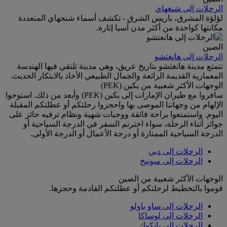
الرحلات إلى شنغهاي
لؤلؤة المشرق، باريس الشرق - تكشف أسماء شنجهاي المتعددة
مكانتها كواحدة من أكثر مدن آسيا إثارة.
الصين
الرحلات إلى هانغتشو
تتمتع مدينة هانغتشو بتاريخ عريق، وهي مدينة تلتقي فيها الهندسة
المعمارية القديمة الرائعة والجمال الطبيعي الأخاذ بالابتكار الحديث.
الوجهات الأكثر شعبية من بكين (PEK)
سافروا مع طيران الإمارات إلى بكين (PEK) وأبعد من ذلك. استوحوا
الإلهام من وجهاتنا الموصى بها واحجزوا رحلتكم أو عطلتكم المقبلة
اليوم. واستمتعوا براحة فائقة ووجبات شهية ونظام ترفيه حائز على
جوائز أثناء الرحلة، سواء اخترتم السفر في الدرجة السياحية أو
الدرجة السياحية الممتازة أو درجة الأعمال أو الدرجة الأولى.
الرحلات إلى دبي
الرحلات إلى ميونيخ
الوجهات الأكثر شعبية من الصين
قوموا بالتخطيط لرحلتكم أو عطلتكم القادمة وحجزها.
الرحلات إلى ساو باولو
الرحلات إلى لوساكا
الرحلات إلى بانكوك