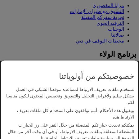
مزايا المقصورة
التسوق مع طيران الإمارات
تجربة سفركم المقبلة
الترفيه الجوي
الوجبات
صالاتنا
محطات التوقف في دبي
برنامج الولاء
تسجيل الدخول إلى سكاي واردز طيران الإمارات
خصوصيتكم من أولوياتنا
انضموا إلى برنامج سكاي واردز طيران الإمارات
شركاؤنا
امتيازات برنامج مكافآت الشركات
نستخدم ملفات تعريف الارتباط لمساعدة موقعنا الشبكي في العمل
قوموا بتسجيل مؤسستكم
بشكل سليم ولأغراض التحليل والتسويق وتخصيص المحتوى ليكون مناسبا
قواعد برنامج سكاي واردز طيران الإمارات
لكم.
تحديثات برنامج سكاي واردز طيران الإمارات
وبقبول هذه الأحكام، أنتم توافقون على استخدام كل ملفات تعريف
بيان إمكانية الدخول
الارتباط هذه.
اتصل بنا
يمكنكم تحديث خياراتكم المفضلة من خلال النقر على زر الخيارات
سياسة الخصوصية
المفضلة المتعلقة بملفات تعريف الارتباط، أو في أي وقت آخر من خلال
الشروط والأحكام
الرجوع إلى
سياسة ملفات تعريف الارتباط
الخاصة بنا.
سياسة ملفات تعريف الارتباط