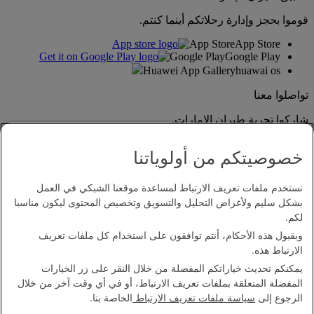
قوموا بحجز وإدارة رحلاتكم أينما كنتم.
App Store
App Store
Google Play
Google Play
Huawei App Gallery
huawai os
تواصلوا معنا
شاركوا تجربة طيران الإمارات.
خصوصيتكم من أولوياتنا
نستخدم ملفات تعريف الارتباط لمساعدة موقعنا الشبكي في العمل
بشكل سليم ولأغراض التحليل والتسويق وتخصيص المحتوى ليكون مناسبا
لكم.
وبقبول هذه الأحكام، أنتم توافقون على استخدام كل ملفات تعريف
بيان إمكانية الدخول
الارتباط هذه.
اتصل بنا
يمكنكم تحديث خياراتكم المفضلة من خلال النقر على زر الخيارات
سياسة الخصوصية
المفضلة المتعلقة بملفات تعريف الارتباط، أو في أي وقت آخر من خلال
الشروط والأحكام
الرجوع إلى
سياسة ملفات تعريف الارتباط
الخاصة بنا.
سياسة ملفات تعريف الارتباط
الأمن الإلكتروني