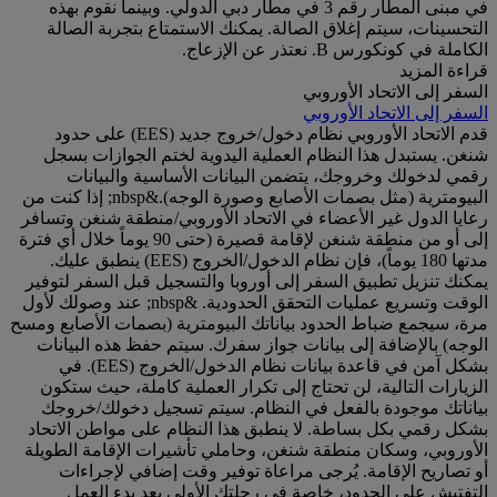
في مبنى المطار رقم 3 في مطار دبي الدولي. وبينما نقوم بهذه
التحسينات، سيتم إغلاق الصالة. يمكنك الاستمتاع بتجربة الصالة
الكاملة في كونكورس B. نعتذر عن الإزعاج.
قراءة المزيد
السفر إلى الاتحاد الأوروبي
السفر إلى الاتحاد الأوروبي
قدم الاتحاد الأوروبي نظام دخول/خروج جديد (EES) على حدود
شنغن. يستبدل هذا النظام العملية اليدوية لختم الجوازات بسجل
رقمي لدخولك وخروجك، يتضمن البيانات الأساسية والبيانات
البيومترية (مثل بصمات الأصابع وصورة الوجه).&nbsp; إذا كنت من
رعايا الدول غير الأعضاء في الاتحاد الأوروبي/منطقة شنغن وتسافر
إلى أو من منطقة شنغن لإقامة قصيرة (حتى 90 يوماً خلال أي فترة
مدتها 180 يوماً)، فإن نظام الدخول/الخروج (EES) ينطبق عليك.
يمكنك تنزيل تطبيق السفر إلى أوروبا والتسجيل قبل السفر لتوفير
الوقت وتسريع عمليات التحقق الحدودية. &nbsp; عند وصولك لأول
مرة، سيجمع ضباط الحدود بياناتك البيومترية (بصمات الأصابع ومسح
الوجه) بالإضافة إلى بيانات جواز سفرك. سيتم حفظ هذه البيانات
بشكل آمن في قاعدة بيانات نظام الدخول/الخروج (EES). في
الزيارات التالية، لن تحتاج إلى تكرار العملية كاملة، حيث ستكون
بياناتك موجودة بالفعل في النظام. سيتم تسجيل دخولك/خروجك
بشكل رقمي بكل بساطة. لا ينطبق هذا النظام على مواطن الاتحاد
الأوروبي، وسكان منطقة شنغن، وحاملي تأشيرات الإقامة الطويلة
أو تصاريح الإقامة. يُرجى مراعاة توفير وقت إضافي لإجراءات
التفتيش على الحدود، خاصة في رحلتك الأولى بعد بدء العمل