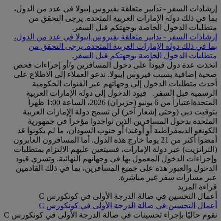
إرشادات السفر - تدابير متعلقة بفيروس إيبولا في عدد من الدول،
بما في ذلك دولة الإمارات العربية المتحدة. يرجى التحقق من
متطلبات الدخول الخاصة بوجهتكم قبل السفر.
إرشادات السفر - تدابير متعلقة بفيروس إيبولا في عدد من الدول،
بما في ذلك دولة الإمارات العربية المتحدة. يرجى التحقق من
متطلبات الدخول الخاصة بوجهتكم قبل السفر.
اتخذت عدة دول قيوداً على دخول المسافرين و/أو إجراءات فحص
صحية إضافية بسبب فيروس إيبولا. ندعو العملاء إلى الاطلاع على
أحدث متطلبات الدخول إلى وجهاتهم عبر القنوات الحكومية
الرسمية قبل السفر. قيود الدخول إلى دولة الإمارات العربية
المتحدةاعتباراً من 6 يونيو (حزيران) 2026، الساعة 1:00 ظهراً
بتوقيت دبي (وحتى إشعار آخر) لن تسمح دولة الإمارات العربية
المتحدة بدخول المسافرين الذين تواجدوا مؤخراً في جمهورية
الكونغو الديمقراطية أو أوغندا أو جنوب السودان، ما لم يكونوا قد
أمضوا أكثر من 21 يوماً خارج هذه الدول. أما المسافرون العابرون
(الترانزيت) عبر دولة الإمارات، فسيتعين عليهم الالتزام بمتطلبات
وإجراءات الدخول المعمول بها في وجهاتهم النهائية. وتسري قيود
الدخول والعبور هذه على جميع المسافرين، بما في ذلك القادمين
عبر مسارات سفر غير مباشرة.
قراءة المزيد
أعمال التحسين في صالة الدرجة الأولى في كونكورس C
أعمال التحسين في صالة الدرجة الأولى في كونكورس C
نقوم حاليًا بإجراء تحسينات في صالة الدرجة الأولى في كونكورس C