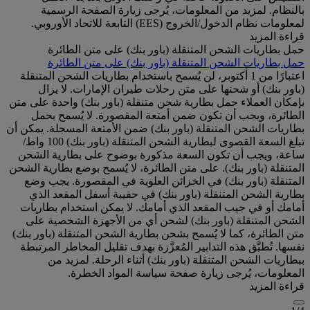
بالنظام. لمزيد من المعلومات، يُرجى زيارة الصفحة الرسمية
لمعلومات نظام الدخول/الخروج (EES) التابعة للاتحاد الأوروبي.
قراءة المزيد
حمل بطاريات الشحن المتنقلة (باور بنك) على متن الطائرة
حمل بطاريات الشحن المتنقلة (باور بنك) على متن الطائرة
اعتبارًا من 1 أكتوبر، لن يُسمح باستخدام بطاريات الشحن المتنقلة
(باور بنك) أو شحنها على متن رحلات طيران الإمارات. لا يزال
بإمكان العملاء حمل بطارية شحن متنقلة (باور بنك) واحدة على متن
الطائرة، ويجب أن تكون ضمن أمتعة المقصورة. لا يُسمح بحمل
بطاريات الشحن المتنقلة (باور بنك) ضمن الأمتعة المسجلة. يمكن أن
تبلغ السعة القصوى لبطارية الشحن المتنقلة (باور بنك) 100 واط/
ساعة، ويجب أن تكون السعة مذكورة بوضوح على بطارية الشحن
المتنقلة (باور بنك). على متن الطائرة، لا يُسمح بوضع بطارية الشحن
المتنقلة (باور بنك) في الخزائن العلوية في المقصورة. يجب وضع
بطارية الشحن المتنقلة (باور بنك) في حقيبة أسفل المقعد الذي
أمامك أو في جيب المقعد الذي أمامك. لا يمكن استخدام بطاريات
الشحن المتنقلة (باور بنك) لشحن أي من الأجهزة الشخصية على
متن الطائرة، كما لا يُسمح بشحن بطارية الشحن المتنقلة (باور بنك)
نفسها. تُطبَّق هذه التدابير المُعزَّزة بهدف تقليل المخاطر المرتبطة
ببطاريات الشحن المتنقلة (باور بنك) أثناء الرحلة. لمزيد من
المعلومات، يُرجى زيارة صفحة سياسة المواد الخطرة.
قراءة المزيد