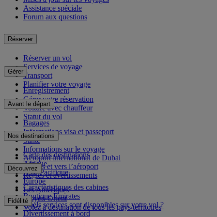
Assistance spéciale
Forum aux questions
Réserver
Réserver un vol
Services de voyage
Gérer
Transport
Planifier votre voyage
Enregistrement
Gérer votre réservation
Avant le départ
Voiture avec chauffeur
Statut du vol
Bagages
Informations visa et passeport
Nos destinations
Santé
Informations sur le voyage
Carte des destinations
Aéroport international de Dubai
Afrique
Depuis et vers l’aéroport
Découvrez
Asie-Pacifique
Règles et avertissements
Europe
Caractéristiques des cabines
Les Amériques
Boutique Emirates
Moyen-Orient
Fidélité
Quels services sont disponibles sur votre vol ?
Volez à destination de tous les pays/territoires
Divertissement à bord