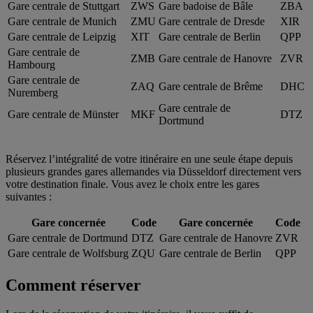
Gare centrale de Stuttgart
ZWS
Gare badoise de Bâle
ZBA
Gare centrale de Munich
ZMU
Gare centrale de Dresde
XIR
Gare centrale de Leipzig
XIT
Gare centrale de Berlin
QPP
Gare centrale de
ZMB
Gare centrale de Hanovre
ZVR
Hambourg
Gare centrale de
ZAQ
Gare centrale de Brême
DHC
Nuremberg
Gare centrale de
Gare centrale de Münster
MKF
DTZ
Dortmund
Réservez l’intégralité de votre itinéraire en une seule étape depuis
plusieurs grandes gares allemandes via Düsseldorf directement vers
votre destination finale. Vous avez le choix entre les gares
suivantes :
Gare concernée
Code
Gare concernée
Code
Gare centrale de Dortmund
DTZ
Gare centrale de Hanovre
ZVR
Gare centrale de Wolfsburg
ZQU
Gare centrale de Berlin
QPP
Comment réserver