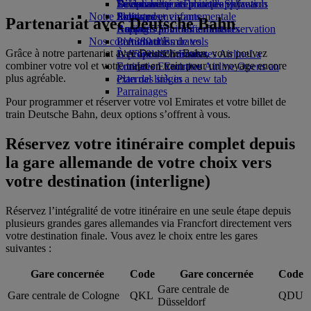
Boissons
Divertissements pour les enfants
La durabilité en pratique
Se connecter à Emirates Skywards
Téléphone portable et l'application
Notre flotte
Jouets pour enfants
Politique environnementale
Skywards+
Emirates
Partenariat avec Deutsche Bahn
Boeing 777
Activités pour les enfants
Rapports environnementaux
Annuler ou modifier une réservation
Nos communautés
L’A380 d’Emirates
Perturbations de vols
Grâce à notre partenariat avec Deutsche Bahn, vous pouvez
L’A350 d’Emirates
La Fondation Emirates Airline
À propos d’Emirates
La
combiner votre vol et votre trajet en train pour un voyage encore
Emirates Executive
Fondation Emirates Airline Opens an
plus agréable.
Plan des sièges
external link in a new tab
Parrainages
Pour programmer et réserver votre vol Emirates et votre billet de
train Deutsche Bahn, deux options s’offrent à vous.
Réservez votre itinéraire complet depuis
la gare allemande de votre choix vers
votre destination (interligne)
Réservez l’intégralité de votre itinéraire en une seule étape depuis
plusieurs grandes gares allemandes via Francfort directement vers
votre destination finale. Vous avez le choix entre les gares
suivantes :
Gare concernée
Code
Gare concernée
Code
Gare centrale de
Gare centrale de Cologne
QKL
QDU
Düsseldorf