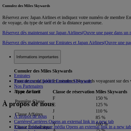
Cumulez des Miles Skywards
Réservez avec Japan Airlines et indiquez votre numéro de membre E
de voyage, du type de tarif et de la distance parcourue.
Réservez dès maintenant sur Japan Airlines
(Ouvre une page dans un n
Réservez dès maintenant sur Emirates et Japan Airlines
(Ouvre une pa
Informations importantes
Cumuler des Miles Skywards
Emirates
Taux de cumul pour les membres Skywards voyageant sur des vols 
Programme de fidélité Emirates Skywards
Nos Partenaires
Japan Airlines
Type de tarif
Classe de réservation
Miles Skywards
F
150 %
Première Classe
À propos de nous
E
125 %
J
110 %
Classe Affaires
À propos de nous
I
85 %
Carrières
Carrières Opens an external link in a new tab
Y
100 %
Espace média
Espace média Opens an external link in a new ta
Classe Économique
A
75 %