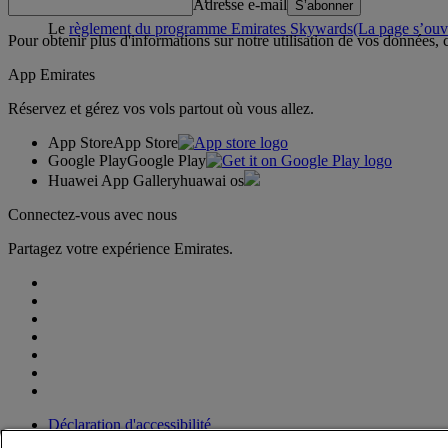
Adresse e-mail
S’abonner
Le
règlement du programme Emirates Skywards
(La page s’ouv
Pour obtenir plus d'informations sur notre utilisation de vos données,
App Emirates
Réservez et gérez vos vols partout où vous allez.
App Store
App Store
Google Play
Google Play
Huawei App Gallery
huawai os
Connectez-vous avec nous
Partagez votre expérience Emirates.
Déclaration d'accessibilité
Nous contacter