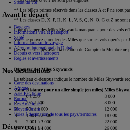
* Les classes U et T ne sont pas éligibles
Statut du vol
** Les billets primes réservés dans les classes A et P ne sont pas
Avant le départ
** Les classes D, X, P, H, K, L, V, S, Q, N, O, G et Z ne sont p
Bagages
Pour réclamer des Miles Skywards manquants pour des vols effec
Informations visa et passeport
Santé
Vous ne pouvez cumuler des Miles que sur les vols opérés par Ja
Informations sur le voyage
Aéroport international de Dubai
Les vols effectués avant la création du Compte du Membre ne p
Depuis et vers l’aéroport
Règles et avertissements
Nos destinations
Dépenser des Miles Skywards
Le tableau ci-dessous indique le nombre de Miles Skywards requ
Carte des destinations
Afrique
Zone
Distance pour un aller simple (en miles)
Miles Skywa
Asie-Pacifique
1
0 à 250
8 000
Europe
2
251 à 500
8 000
Les Amériques
Moyen-Orient
3
501 à 1 000
12 000
Volez à destination de tous les pays/territoires
4
1 001 à 2 000
18 000
5
2 001 à 3 000
22 000
Découvrez
6
3 001 à 4 000
26 000