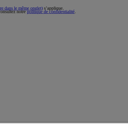
re dans le même onglet)
s’applique.
 consultez notre
politique de confidentialité
.