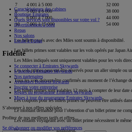
7
4 001 à 5 000
32 000
Caractéristiques des cabines
8
5 001 à 6 000
38 000
Boutique Emirates
9
6 001 à 7 000
44 000
Quels services sont disponibles sur votre vol ?
10
7 001 à 15 000
54 000
Divertissement à bord
Repas
Nos salons
Les billets payés avec des Miles sont soumis à disponibilité.
Escale à Dubai
Les billets primes sont valables sur les vols opérés par Japan A
Fidélité
Les Miles indiqués sont uniquement valables pour les vols direc
Se connecter à Emirates Skywards
Les vols primes peuvent être réservés pour un aller simple ou un 
S’inscrire à Emirates Skywards
Nos partenaires
Tous les vols doivent être confirmés au moment de l’échange des
Avantages Business Rewards
Inscrire votre entreprise
Les billets primes sont valables 12 mois à compter de leur date 
Règles du programme Emirates Skywards
Mises à jour du programme Emirates Skywards
Les coupons pour les billets primes ne peuvent être utilisés dan
S’abonner à nos offres spéciales
Le montant demandé pour l’obtention d’un billet prime ne compren
Profitez de nos meilleurs tarifs et offres.
Les enfants voyageant avec un billet prime nécessitent le même
Se désabonner ou modifier vos préférences
D’autres restrictions s’appliquent.