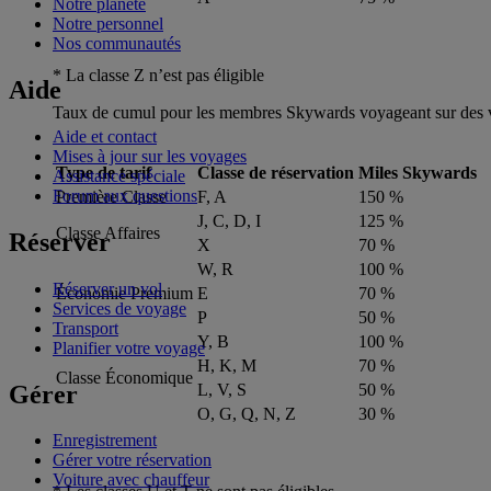
Notre planète
Notre personnel
Nos communautés
* La classe Z n’est pas éligible
Aide
Taux de cumul pour les membres Skywards voyageant sur des vols
Aide et contact
Mises à jour sur les voyages
Type de tarif
Classe de réservation
Miles Skywards
Assistance spéciale
Forum aux questions
Première Classe
F, A
150 %
J, C, D, I
125 %
Classe Affaires
Réserver
X
70 %
W, R
100 %
Réserver un vol
Économie Premium
E
70 %
Services de voyage
P
50 %
Transport
Y, B
100 %
Planifier votre voyage
H, K, M
70 %
Classe Économique
Gérer
L, V, S
50 %
O, G, Q, N, Z
30 %
Enregistrement
Gérer votre réservation
Voiture avec chauffeur