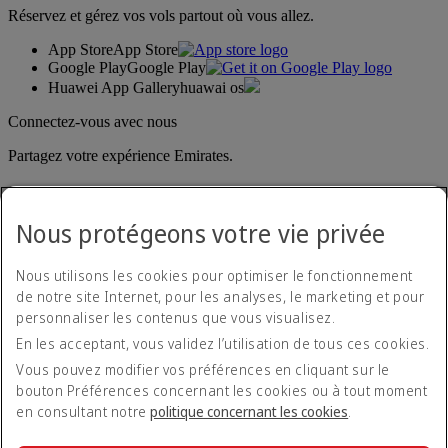
Réservez et gérez vos vols partout où vous allez.
App Store
App Store
Google Play
Google Play
Huawei App Gallery
huawai os
Connectez-vous avec nous
Partagez votre expérience Emirates.
Nous protégeons votre vie privée
Nous utilisons les cookies pour optimiser le fonctionnement
de notre site Internet, pour les analyses, le marketing et pour
personnaliser les contenus que vous visualisez.
Déclaration d'accessibilité
En les acceptant, vous validez l’utilisation de tous ces cookies.
Nous contacter
Politique de confidentialité
Vous pouvez modifier vos préférences en cliquant sur le
Conditions générales
bouton Préférences concernant les cookies ou à tout moment
Politique en matière de cookies
en consultant notre
politique concernant les cookies
.
Cyber-sécurité
Déclaration de transparence vis-à-vis de la loi sur l’esclavage