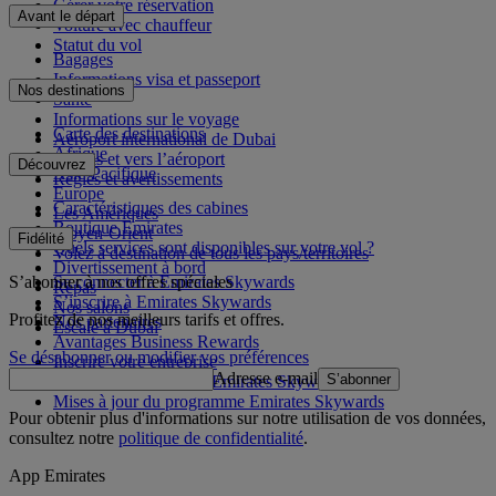
Gérer votre réservation
Avant le départ
Voiture avec chauffeur
Statut du vol
Bagages
Informations visa et passeport
Nos destinations
Santé
Informations sur le voyage
Carte des destinations
Aéroport international de Dubai
Afrique
Depuis et vers l’aéroport
Découvrez
Asie-Pacifique
Règles et avertissements
Europe
Caractéristiques des cabines
Les Amériques
Boutique Emirates
Moyen-Orient
Fidélité
Quels services sont disponibles sur votre vol ?
Volez à destination de tous les pays/territoires
Divertissement à bord
S’abonner à nos offres spéciales
Se connecter à Emirates Skywards
Repas
S’inscrire à Emirates Skywards
Nos salons
Profitez de nos meilleurs tarifs et offres.
Nos partenaires
Escale à Dubai
Avantages Business Rewards
Se désabonner ou modifier vos préférences
Inscrire votre entreprise
Adresse e-mail
S’abonner
Règles du programme Emirates Skywards
Mises à jour du programme Emirates Skywards
Pour obtenir plus d'informations sur notre utilisation de vos données,
consultez notre
politique de confidentialité
.
App Emirates