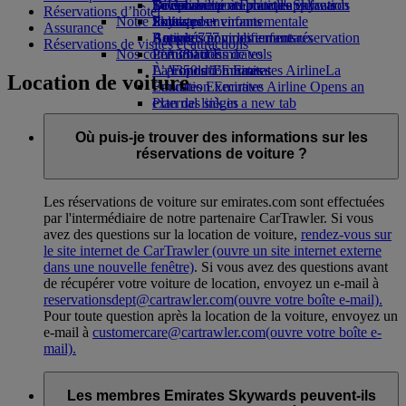
Boissons
Divertissements pour les enfants
La durabilité en pratique
Se connecter à Emirates Skywards
Téléphone portable et l'application
Réservations d’hôtel
Notre flotte
Jouets pour enfants
Politique environnementale
Skywards+
Emirates
Assurance
Boeing 777
Activités pour les enfants
Rapports environnementaux
Annuler ou modifier une réservation
Réservations de visites et attractions
Nos communautés
L’A380 d’Emirates
Perturbations de vols
L’A350 d’Emirates
La Fondation Emirates Airline
À propos d’Emirates
La
Location de voiture
Emirates Executive
Fondation Emirates Airline Opens an
Plan des sièges
external link in a new tab
Parrainages
Où puis-je trouver des informations sur les
réservations de voiture ?
Les réservations de voiture sur emirates.com sont effectuées
par l'intermédiaire de notre partenaire CarTrawler. Si vous
avez des questions sur la location de voiture,
rendez-vous sur
le site internet de CarTrawler
(ouvre un site internet externe
dans une nouvelle fenêtre)
. Si vous avez des questions avant
de récupérer votre voiture de location, envoyez un e-mail à
reservationsdept@cartrawler.com
(ouvre votre boîte e-mail)
.
Pour toute question après la location de la voiture, envoyez un
e-mail à
customercare@cartrawler.com
(ouvre votre boîte e-
mail)
.
Les membres Emirates Skywards peuvent-ils