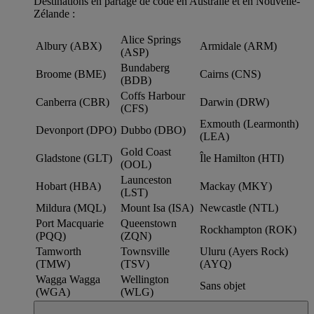
Destinations en partage de code en Australie et en Nouvelle-
Zélande :
Alice Springs
Albury (ABX)
Armidale (ARM)
(ASP)
Bundaberg
Broome (BME)
Cairns (CNS)
(BDB)
Coffs Harbour
Canberra (CBR)
Darwin (DRW)
(CFS)
Exmouth (Learmonth)
Devonport (DPO)
Dubbo (DBO)
(LEA)
Gold Coast
Gladstone (GLT)
Île Hamilton (HTI)
(OOL)
Launceston
Hobart (HBA)
Mackay (MKY)
(LST)
Mildura (MQL)
Mount Isa (ISA)
Newcastle (NTL)
Port Macquarie
Queenstown
Rockhampton (ROK)
(PQQ)
(ZQN)
Tamworth
Townsville
Uluru (Ayers Rock)
(TMW)
(TSV)
(AYQ)
Wagga Wagga
Wellington
Sans objet
(WGA)
(WLG)