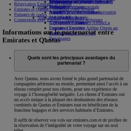
Boissons
Divertissements pour les enfants
La durabilité en pratique
Se connecter à Emirates Skywards
Téléphone portable et l'application
Réservation Emirates et Qantas
Notre flotte
Jouets pour enfants
Politique environnementale
Skywards+
Emirates
Emirates et Qantas - organiser votre voyage
Boeing 777
Activités pour les enfants
Rapports environnementaux
Annuler ou modifier une réservation
Partages de codes
Nos communautés
L’A380 d’Emirates
Perturbations de vols
Connexions avec d'autres compagnies aériennes
L’A350 d’Emirates
La Fondation Emirates Airline
À propos d’Emirates
La
Emirates Executive
Fondation Emirates Airline Opens an
Informations sur le partenariat entre
Plan des sièges
external link in a new tab
Parrainages
Emirates et Qantas
Quels sont les principaux avantages du
partenariat ?
Avec Qantas, nous avons formé le plus grand partenariat de
compagnies aériennes au monde, permettant ainsi l’accès à un
réseau complet pour nos clients, pour une expérience de
voyage à l’homogénéité inégalée. Les clients d’Emirates ont
un accès unique à la plupart des destinations des réseaux
combinés de Qantas et Emirates tout en bénéficiant de la
franchise bagages et des services habituels d’Emirates.
Il suffit de réserver vos vols sur emirates.com et de profiter de
la réservation de l’intégralité de votre voyage sur un seul
billet.