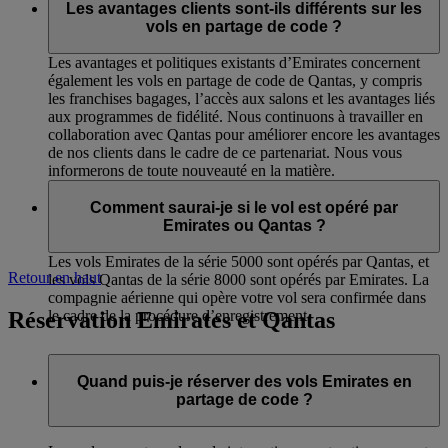
Les avantages clients sont-ils différents sur les
vols en partage de code ?
Les avantages et politiques existants d’Emirates concernent
également les vols en partage de code de Qantas, y compris
les franchises bagages, l’accès aux salons et les avantages liés
aux programmes de fidélité. Nous continuons à travailler en
collaboration avec Qantas pour améliorer encore les avantages
de nos clients dans le cadre de ce partenariat. Nous vous
informerons de toute nouveauté en la matière.
Comment saurai-je si le vol est opéré par
Emirates ou Qantas ?
Les vols Emirates de la série 5000 sont opérés par Qantas, et
Retour en haut
les vols Qantas de la série 8000 sont opérés par Emirates. La
compagnie aérienne qui opère votre vol sera confirmée dans
Réservation Emirates et Qantas
le cadre de la procédure d’enregistrement.
Quand puis-je réserver des vols Emirates en
partage de code ?