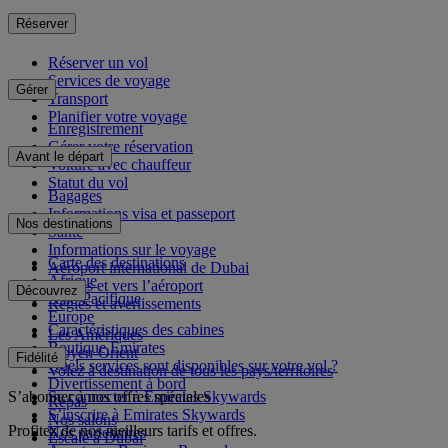
Réserver
Réserver un vol
Services de voyage
Gérer
Transport
Planifier votre voyage
Enregistrement
Gérer votre réservation
Avant le départ
Voiture avec chauffeur
Statut du vol
Bagages
Informations visa et passeport
Nos destinations
Santé
Informations sur le voyage
Carte des destinations
Aéroport international de Dubai
Afrique
Depuis et vers l’aéroport
Découvrez
Asie-Pacifique
Règles et avertissements
Europe
Caractéristiques des cabines
Les Amériques
Boutique Emirates
Moyen-Orient
Fidélité
Quels services sont disponibles sur votre vol ?
Volez à destination de tous les pays/territoires
Divertissement à bord
S’abonner à nos offres spéciales
Se connecter à Emirates Skywards
Repas
S’inscrire à Emirates Skywards
Nos salons
Profitez de nos meilleurs tarifs et offres.
Nos partenaires
Escale à Dubai