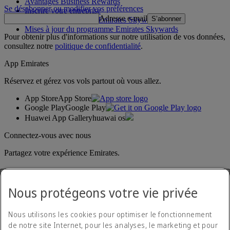
Avantages Business Rewards
Se désabonner ou modifier vos préférences
Inscrire votre entreprise
Adresse e-mail
S’abonner
Règles du programme Emirates Skywards
Mises à jour du programme Emirates Skywards
Pour obtenir plus d'informations sur notre utilisation de vos données,
consultez notre
politique de confidentialité
.
App Emirates
Réservez et gérez vos vols partout où vous allez.
App Store
App Store
Google Play
Google Play
Huawei App Gallery
huawai os
Connectez-vous avec nous
Partagez votre expérience Emirates.
Nous protégeons votre vie privée
Nous utilisons les cookies pour optimiser le fonctionnement
de notre site Internet, pour les analyses, le marketing et pour