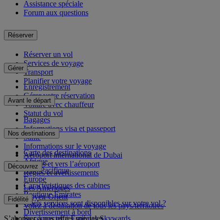
Assistance spéciale
Forum aux questions
Réserver
Réserver un vol
Services de voyage
Gérer
Transport
Planifier votre voyage
Enregistrement
Gérer votre réservation
Avant le départ
Voiture avec chauffeur
Statut du vol
Bagages
Informations visa et passeport
Nos destinations
Santé
Informations sur le voyage
Carte des destinations
Aéroport international de Dubai
Afrique
Depuis et vers l’aéroport
Découvrez
Asie-Pacifique
Règles et avertissements
Europe
Caractéristiques des cabines
Les Amériques
Boutique Emirates
Moyen-Orient
Fidélité
Quels services sont disponibles sur votre vol ?
Volez à destination de tous les pays/territoires
Divertissement à bord
S’abonner à nos offres spéciales
Se connecter à Emirates Skywards