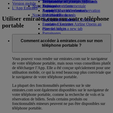
Boissons
Divertissements pour les enfants
La durabilité en pratique
Se connecter à Emirates Skywards
Téléphone portable et l'application
Version mobile
Notre flotte
Jouets pour enfants
Politique environnementale
Skywards+
Emirates
L’App Emirates
Boeing 777
Activités pour les enfants
Rapports environnementaux
Annuler ou modifier une réservation
Nos communautés
L’A380 d’Emirates
Perturbations de vols
Utiliser emirates.com sur votre téléphone
L’A350 d’Emirates
La Fondation Emirates Airline
À propos d’Emirates
La
Emirates Executive
Fondation Emirates Airline Opens an
portable
Plan des sièges
external link in a new tab
Parrainages
Comment accéder à emirates.com sur mon
téléphone portable ?
Vous pouvez vous rendre sur emirates.com sur le navigateur
de votre téléphone portable, mais nous vous conseillons plutôt
de télécharger l’App. Elle a été conçue spécialement pour une
utilisation mobile, ce qui la rend beaucoup plus conviviale que
le navigateur de votre téléphone portable.
La plupart des fonctionnalités présentes sur le site
emirates.com sont également disponibles sur le navigateur de
votre téléphone portable, comme la recherche de vols et la
réservation de billets. Seuls certains produits ou
fonctionnalités mineurs peuvent ne pas être disponibles sur
téléphone portable.