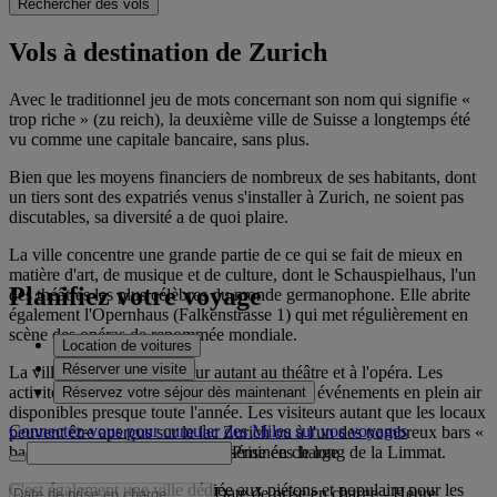
Rechercher des vols
Vols à destination de Zurich
Avec le traditionnel jeu de mots concernant son nom qui signifie «
trop riche » (zu reich), la deuxième ville de Suisse a longtemps été
vu comme une capitale bancaire, sans plus.
Bien que les moyens financiers de nombreux de ses habitants, dont
un tiers sont des expatriés venus s'installer à Zurich, ne soient pas
discutables, sa diversité a de quoi plaire.
La ville concentre une grande partie de ce qui se fait de mieux en
matière d'art, de musique et de culture, dont le Schauspielhaus, l'un
Planifiez votre voyage
des théâtres les plus célèbres du monde germanophone. Elle abrite
également l'Opernhaus (Falkenstrasse 1) qui met régulièrement en
scène des opéras de renommée mondiale.
Location de voitures
Réserver une visite
La ville ne se limite pas pour autant au théâtre et à l'opéra. Les
activités en extérieur sont nombreuses et les événements en plein air
Réservez votre séjour dès maintenant
disponibles presque toute l'année. Les visiteurs autant que les locaux
Connectez-vous pour cumuler des Miles sur vos voyages
peuvent être aperçus sur le lac Zurich ou à l'un des nombreux bars «
Prise en charge
badis » (piscine en plein air) disséminées le long de la Limmat.
C'est également une ville dédiée aux piétons et populaire pour les
Date de prise en charge
-
Heure