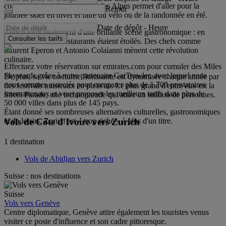
coureurs à pied. La proximité des Alpes permet d'aller pour la
Retour
journée skier en hiver et faire du vélo ou de la randonnée en été.
Date de dépôt
-
Heure
Zurich jouit également d'une brillante scène gastronomique : en
Consulter les tarifs
2014, neuf de ses restaurants étaient étoilés. Des chefs comme
Laurent Eperon et Antonio Colaianni mènent cette révolution
culinaire.
Effectuez votre réservation sur emirates.com pour cumuler des Miles
Skywards grâce à notre partenaire CarTrawler, avec lequel nous
De plus, sa vie nocturne florissante est dynamisée chaque année par
nous sommes associés pour comparer plus de 1 700 prestataires
des festivals musicaux en plein air. Le plus grand d'entre eux est la
internationaux et vous proposer les meilleurs tarifs dans plus de
Street Parade, une technoparade qui attire un million de personnes.
50 000 villes dans plus de 145 pays.
Étant donné ses nombreuses alternatives culturelles, gastronomiques
et de loisirs, Zurich est « trop riche » à plus d'un titre.
Vols de Côte d'Ivoire vers Zurich
1 destination
Vols de Abidjan vers Zurich
Suisse : nos destinations
Suisse
Vols vers Genève
Centre diplomatique, Genève attire également les touristes venus
visiter ce poste d'influence et son cadre pittoresque.