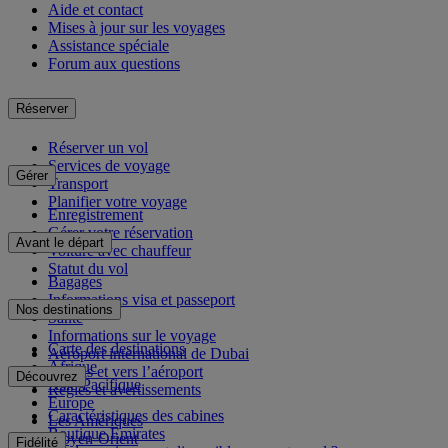
Aide et contact
Mises à jour sur les voyages
Assistance spéciale
Forum aux questions
Réserver
Réserver un vol
Services de voyage
Gérer
Transport
Planifier votre voyage
Enregistrement
Gérer votre réservation
Avant le départ
Voiture avec chauffeur
Statut du vol
Bagages
Informations visa et passeport
Nos destinations
Santé
Informations sur le voyage
Carte des destinations
Aéroport international de Dubai
Afrique
Depuis et vers l’aéroport
Découvrez
Asie-Pacifique
Règles et avertissements
Europe
Caractéristiques des cabines
Les Amériques
Boutique Emirates
Moyen-Orient
Fidélité