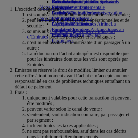
Boissons
Divertissements pour les enfants
La durabilité en pratique
Se connecter à Emirates Skywards
Téléphone portable et l'application
Notre flotte
Jouets pour enfants
Politique environnementale
Skywards+
Emirates
L'excédent de bagages :
Boeing 777
Activités pour les enfants
Rapports environnementaux
Annuler ou modifier une réservation
est soumis à disponibilité au moment de la demande ;
Nos communautés
L’A380 d’Emirates
Perturbations de vols
peut être limité pour des raisons opérationnelles et de
L’A350 d’Emirates
La Fondation Emirates Airline
À propos d’Emirates
La
sécurité ;
Emirates Executive
Fondation Emirates Airline Opens an
soumis aux
Conditions générales de transport
Plan des sièges
external link in a new tab
d’Emirates
pour les passagers et les bagages ;
Parrainages
n’est ni endossable ni transférable d’un passager à un
autre ;
La réduction ou l’achat anticipé n’est disponible que
pour les itinéraires dont tous les vols sont opérés par
Emirates
Emirates se réserve le droit de modifier, limiter ou annuler
cette offre à tout moment avant l’achat et n’accepte aucune
responsabilité en cas de problèmes techniques entraînant un
défaut de paiement.
Frais :
uniquement valables pour cette transaction et peuvent
être modifiés ;
peuvent varier selon le canal de vente ;
s’entendent, sauf indication contraire, par passager et
par segment ;
incluent toutes les taxes applicables ;
ne sont pas remboursables, sauf dans les cas décrits
dans la rubrique 6. Remboursements.