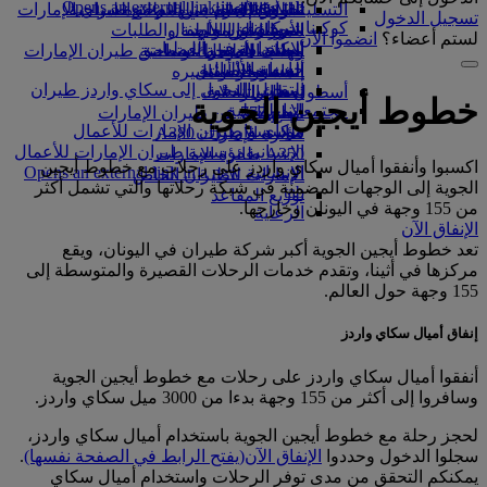
Opens an external link in a new tab
in a new tab
التسلية للأطفال
السوق الحرة
تجربتكم على متن الطائرة
تناول الطعام في الدرجة السياحية
السفر لأصحاب الهمم مع طيران الإمارات
تسجيل الدخول
كوكبنا
شركاؤنا
الممتازة
متجرنا الرسمي
الأدوات والموارد
الترفيه عن الأطفال
المساعدة الخاصة والطلبات
لستم أعضاء؟
انضموا الآن
سكاي واردز رايل
الاستدامة في العمليات
ألعاب الأطفال
وجبات الدرجة السياحية
الهاتف المتحرك وتطبيق طيران الإمارات
حاسبة الأميال
السياسة البيئية
المشروبات
أنشطة للأطفال
إلغاء حجز أو تغييره
التقارير البيئية
تسجيل الدخول إلى سكاي واردز طيران
أسطول طائراتنا
تعطل الرحلات
خطوط أيجين الجوية
الإمارات
مجتمعاتنا المحلية
بوينج 777
معلومات عن طيران الإمارات
سكاي واردز+
مؤسسة طيران الإمارات للأعمال
طائرة الإمارات A380
الإنسانية
مؤسسة طيران الإمارات للأعمال
A350 طائرة الإمارات
اكسبوا وأنفقوا أميال سكاي واردز على رحلات مع خطوط أيجين
الإنسانية Opens an external link in a new
الإمارات للطيران الخاص
الجوية إلى الوجهات المضمنة في شبكة رحلاتها والتي تشمل أكثر
tab
توزيع المقاعد
من 155 وجهة في اليونان وخارجها.
الرعاية
الإنفاق الآن
تعد خطوط أيجين الجوية أكبر شركة طيران في اليونان، ويقع
مركزها في أثينا، وتقدم خدمات الرحلات القصيرة والمتوسطة إلى
155 وجهة حول العالم.
إنفاق أميال سكاي واردز
أنفقوا أميال سكاي واردز على رحلات مع خطوط أيجين الجوية
وسافروا إلى أكثر من 155 وجهة بدءا من 3000 ميل سكاي واردز.
لحجز رحلة مع خطوط أيجين الجوية باستخدام أميال سكاي واردز،
سجلوا الدخول وحددوا
الإنفاق الآن
(يفتح الرابط في الصفحة نفسها)
.
يمكنكم التحقق من مدى توفر الرحلات واستخدام أميال سكاي