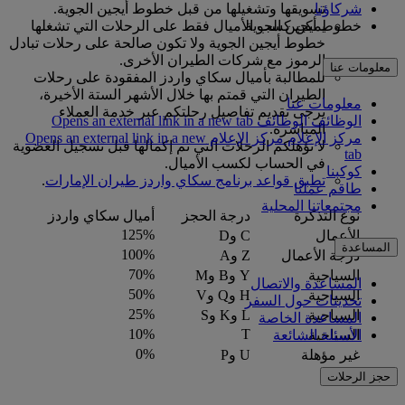
شركاؤنا
تسويقها وتشغيلها من قبل خطوط أيجين الجوية.
خطوط أيجين الجوية
يمكن كسب الأميال فقط على الرحلات التي تشغلها
خطوط أيجين الجوية ولا تكون صالحة على رحلات تبادل
الرموز مع شركات الطيران الأخرى.
معلومات عنا
للمطالبة بأميال سكاي واردز المفقودة على رحلات
الطيران التي قمتم بها خلال الأشهر الستة الأخيرة،
معلومات عنا
يرجى تقديم تفاصيل رحلتكم عبر خدمة العملاء
الوظائف
الوظائف Opens an external link in a new tab
المباشرة.
مركز الإعلام
مركز الإعلام Opens an external link in a new
لا تؤهلكم الرحلات التي تم إكمالها قبل تسجيل العضوية
tab
في الحساب لكسب الأميال.
كوكبنا
تطبق قواعد برنامج سكاي واردز طيران الإمارات
.
طاقم عملنا
مجتمعاتنا المحلية
نوع التذكرة
درجة الحجز
أميال سكاي واردز
125%
الأعمال
C وD
المساعدة
100%
درجة الأعمال
Z وA
70%
السياحية
Y وB وM
المساعدة والاتصال
50%
السياحية
H وQ وV
تحديثات حول السفر
25%
السياحية
L وK وS
المساعدة الخاصة
10%
T
الأسئلة الشائعة
السياحية
0%
غير مؤهلة
U وP
حجز الرحلات