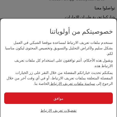
تواصلوا معنا
شاركوا تجربة طيران الإمارات.
خصوصيتكم من أولوياتنا
نستخدم ملفات تعريف الارتباط لمساعدة موقعنا الشبكي في العمل
بشكل سليم ولأغراض التحليل والتسويق وتخصيص المحتوى ليكون مناسبا
لكم.
وبقبول هذه الأحكام، أنتم توافقون على استخدام كل ملفات تعريف
بيان إمكانية الدخول
الارتباط هذه.
اتصل بنا
يمكنكم تحديث خياراتكم المفضلة من خلال النقر على زر الخيارات
سياسة الخصوصية
المفضلة المتعلقة بملفات تعريف الارتباط، أو في أي وقت آخر من خلال
الشروط والأحكام
الرجوع إلى
سياسة ملفات تعريف الارتباط
الخاصة بنا.
سياسة ملفات تعريف الارتباط
الأمن الإلكتروني
بيان الشفافية بموجب قانون مكافحة العبودية الحديثة
موافق
خريطة الموقع
مجموعة الإمارات 2026 ©، جميع الحقوق محفوظة.
تفضيلات تعريف الارتباط