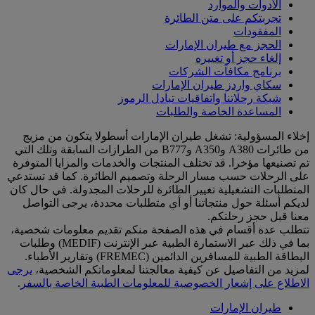
الأدوات والموارد
تجربتكم على متن الطائرة
المفقودات
الحجز مع طيران الإمارات
إلغاء حجز أو تغييره
برنامج مكافآت الشركات
سكاي واردز طيران الإمارات
شبكة رحلاتنا واتفاقيات تبادل الرموز
المساعدة الخاصة والطلبات
إخلاء المسؤولية: تشغل طيران الإمارات أسطولا يتكون من مزيج
من طائرات A380 وA350 وB777 من الطرازات السابقة وتلك التي
تم تصنيعها مؤخرا. قد تختلف المنتجات والخدمات والمزايا المتوفرة
على الرحلات حسب مسار الرحلة وتصميم الطائرة. كما قد تستدعي
المتطلبات التشغيلية تغيير الطائرة للرحلات المجدولة. في حال كان
لديكم أسئلة حول منتجاتنا أو أي متطلبات محددة، يرجى التواصل
معنا قبل حجز رحلتكم.
تتطلب عدة أقسام في هذه الصفحة منكم تقديم معلومات شخصية،
بما في ذلك عبر الاستمارة الطبية عبر الإنترنت (MEDIF) وطلبات
البطاقة الطبية للمسافرين الدائمين (FREMEC) وتقارير الأطباء.
لمزيد من التفاصيل عن كيفية معالجتنا لمعلوماتكم الشخصية،
يرجى
الاطلاع على إشعار الخصوصية للمعلومات الطبية الخاصة بالسفر
.
طيران الإمارات