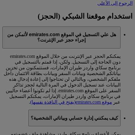
الرجوع إلى الأعلى
استخدام موقعنا الشبكي (الحجز)
هل علي التسجيل في الموقع emirates.com لأتمكن من
إجراء حجز عبر الإنترنت؟
يمكنكم الحجز عبر الإنترنت من خلال الموقع emirates.com
دون الحاجة إلى التسجيل. ولكن، إذا قمتم بالتسجيل في
برنامج سكاي واردز طيران الإمارات، فستتمكنون من تخزين
بياناتكم الشخصية وبيانات السفر وبيانات بطاقة الائتمان داخل
ملفكم الشخصي، وبالتالي لن تحتاجوا إلى إعادة إدخال هذه
البيانات عند تسجيل الدخول في المرة التالية لحجز تذاكر
السفر على الموقع emirates.com. إذا لم تكونوا أعضاء حاليين
في برنامج سكاي واردز طيران الإمارات، يمكنكم التسجيل
عبر
موقع emirates.com
(يفتح في النافذة نفسها)
.
كيف يمكنني إدارة حسابي وبياناتي الشخصية؟
يمكن لأعضاء برنامج سكاي واردز مشاهدة ملف عضويتهم