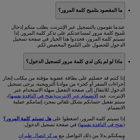
ما المقصود بتلميح كلمة المرور؟
عندما تقومون بالتسجيل عبر الإنترنت، يطلب منكم إدخال
تلميح كلمة مرور لمساعدتكم على تذكر كلمة المرور. إذا
نسيتم كلمة المرور، فحددوا هذا الخيار في صفحة تسجيل
الدخول للحصول على التلميح المخصص لكم.
ماذا لو لم يكن لدي كلمة مرور لتسجيل الدخول؟
إذا كنتم قد حصلتم على بطاقة عضوية مؤقتة من مكاتب إنجاز
إجراءات السفر أو كجزء من موادنا الترويجية، يرجى تسجيل
الدخول للانتقال إلى صفحة التفعيل سهلة الاستخدام عبر
الإنترنت. عند
الانضمام عبر الإنترنت
(يفتح في النافذة نفسها)
،
سيتم تفعيل حسابكم بشكل تلقائي بمجرد إتمامكم عملية
الانضمام.
إذا نسيتم كلمة المرور، اضغطوا على
هل نسيتم كلمة المرور؟
(يفتح في النافذة نفسها)
في صفحة تسجيل الدخول.
ويمكنكم بدلا من ذلك التواصل مع
مركز اتصال طيران