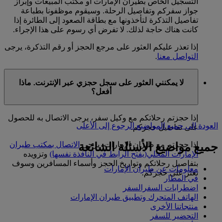
التسجيل الخاص بطيران الإمارات أو مكتب المبيعات وإبراز
جواز سفركم وتفاصيل الرحلة. وسيقوم موظفونا بطباعة
تفاصيل التذكرة لتأخذونها مع بطاقة الصعود إلى الطائرة إذا
كانت هناك حاجة لذلك. لا تفرض أي رسوم على هذا الإجراء.
إذا تعذر عليكم العثور على مرجع الحجز أو رقم التذكرة، يرجى
التواصل معنا
.
لا يمكنني العثور على سجل حجزي عبر الإنترنت. ماذا
أفعل؟
إذا حجزتم رحلاتكم مع وكيل سفر، يرجى الاتصال به للحصول
العودة إلى جميع المواضيع
الرجوع إلى الأعلى
على تفاصيل حجزكم.
إذا حجزتم مع طيران الإمارات، يرجى
الاتصال بمكتب طيران
جميع مواضيع الأسئلة الشائعة
الإمارات المحلي
(يفتح الرابط في النافذة نفسها)
وتزويده
بتفاصيل رحلاتكم وتواريخ الحجز وأسماء المسافرين وسوف
معلومات عن طيران الإمارات
نعثر على حجزكم.
في المطار
اضطرابات السفرالسفر
الهاتف المتحرك وتطبيق طيران الإمارات
منتجاتنا الأخرى
التحضير للسفر