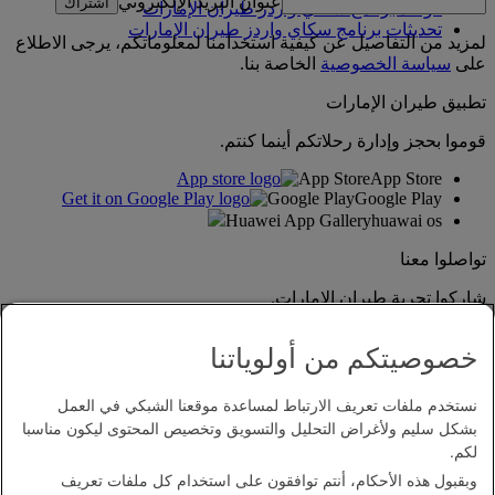
عنوان البريد الإلكتروني
اشتراك
قواعد برنامج سكاي واردز طيران الإمارات
تحديثات برنامج سكاي واردز طيران الإمارات
لمزيد من التفاصيل عن كيفية استخدامنا لمعلوماتكم، يرجى الاطلاع
على
سياسة الخصوصية
الخاصة بنا.
تطبيق طيران الإمارات
قوموا بحجز وإدارة رحلاتكم أينما كنتم.
App Store
App Store
Google Play
Google Play
Huawei App Gallery
huawai os
تواصلوا معنا
شاركوا تجربة طيران الإمارات.
خصوصيتكم من أولوياتنا
نستخدم ملفات تعريف الارتباط لمساعدة موقعنا الشبكي في العمل
بشكل سليم ولأغراض التحليل والتسويق وتخصيص المحتوى ليكون مناسبا
لكم.
وبقبول هذه الأحكام، أنتم توافقون على استخدام كل ملفات تعريف
بيان إمكانية الدخول