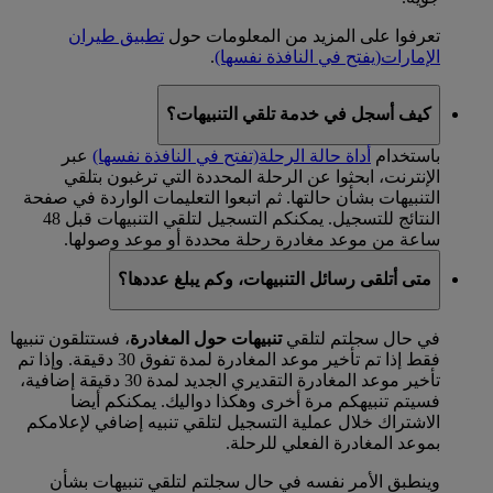
تعرفوا على المزيد من المعلومات حول
تطبيق طيران
الإمارات
(يفتح في النافذة نفسها)
.
كيف أسجل في خدمة تلقي التنبيهات؟
باستخدام
أداة حالة الرحلة
(تفتح في النافذة نفسها)
عبر
الإنترنت، ابحثوا عن الرحلة المحددة التي ترغبون بتلقي
التنبيهات بشأن حالتها. ثم اتبعوا التعليمات الواردة في صفحة
النتائج للتسجيل. يمكنكم التسجيل لتلقي التنبيهات قبل 48
ساعة من موعد مغادرة رحلة محددة أو موعد وصولها.
متى أتلقى رسائل التنبيهات، وكم يبلغ عددها؟
في حال سجلتم لتلقي
تنبيهات حول المغادرة
، فستتلقون تنبيها
فقط إذا تم تأخير موعد المغادرة لمدة تفوق 30 دقيقة. وإذا تم
تأخير موعد المغادرة التقديري الجديد لمدة 30 دقيقة إضافية،
فسيتم تنبيهكم مرة أخرى وهكذا دواليك. يمكنكم أيضا
الاشتراك خلال عملية التسجيل لتلقي تنبيه إضافي لإعلامكم
بموعد المغادرة الفعلي للرحلة.
وينطبق الأمر نفسه في حال سجلتم لتلقي تنبيهات بشأن