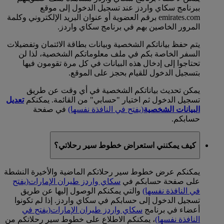
ببرنامج سكاي واردز عند تسجيل الدخول إلى موقع
emirates.com برقم العضوية أو عنوان البريد الإلكتروني وكلمة
المرور الخاصين بهم في برنامج سكاي واردز.
يتم حفظ بياناتكم الشخصية وبيانات بطاقة الائتمان وتفضيلات
السفر الخاصة بكم في ملف معلوماتكم الشخصية، لذا لن
تحتاجوا إلى إدخال هذه البيانات في كل مرة تقومون فيها
بتسجيل الدخول للقيام بحجز على الموقع.
يمكن تحديث بياناتكم الشخصية في أي وقت عن طريق
تسجيل الدخول ثم اختيار "حسابي" من القائمة. يمكنكم
تعديل
البيانات الشخصية
(يفتح في النافذة نفسها)
في صفحة
حسابكم.
كيف يمكنني استعراض خطوط سير رحلاتي؟
يمكنكم عرض خطوط سير رحلاتكم الماضية والأخيرة النشطة
على صفحة حسابكم في
سكاي واردز طيران الإمارات
(يفتح
في النافذة نفسها)
والتي يمكنكم الوصول إليها عن طريق
تسجيل الدخول إلى حسابكم في سكاي واردز. إذا لم تكونوا
أعضاء في برنامج
سكاي واردز طيران الإمارات
(يفتح في
النافذة نفسها)
، يمكنكم الاطلاع على خطوط سير رحلاتكم من