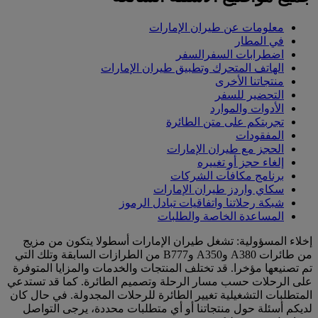
معلومات عن طيران الإمارات
في المطار
اضطرابات السفرالسفر
الهاتف المتحرك وتطبيق طيران الإمارات
منتجاتنا الأخرى
التحضير للسفر
الأدوات والموارد
تجربتكم على متن الطائرة
المفقودات
الحجز مع طيران الإمارات
إلغاء حجز أو تغييره
برنامج مكافآت الشركات
سكاي واردز طيران الإمارات
شبكة رحلاتنا واتفاقيات تبادل الرموز
المساعدة الخاصة والطلبات
إخلاء المسؤولية: تشغل طيران الإمارات أسطولا يتكون من مزيج
من طائرات A380 وA350 وB777 من الطرازات السابقة وتلك التي
تم تصنيعها مؤخرا. قد تختلف المنتجات والخدمات والمزايا المتوفرة
على الرحلات حسب مسار الرحلة وتصميم الطائرة. كما قد تستدعي
المتطلبات التشغيلية تغيير الطائرة للرحلات المجدولة. في حال كان
لديكم أسئلة حول منتجاتنا أو أي متطلبات محددة، يرجى التواصل