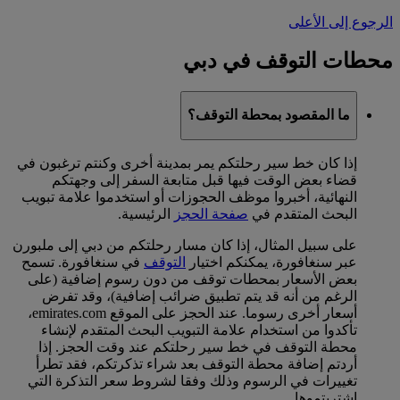
الرجوع إلى الأعلى
محطات التوقف في دبي
ما المقصود بمحطة التوقف؟
إذا كان خط سير رحلتكم يمر بمدينة أخرى وكنتم ترغبون في
قضاء بعض الوقت فيها قبل متابعة السفر إلى وجهتكم
النهائية، أخبروا موظف الحجوزات أو استخدموا علامة تبويب
البحث المتقدم في
صفحة الحجز
الرئيسية.
على سبيل المثال، إذا كان مسار رحلتكم من دبي إلى ملبورن
عبر سنغافورة، يمكنكم اختيار
التوقف
في سنغافورة. تسمح
بعض الأسعار بمحطات توقف من دون رسوم إضافية (على
الرغم من أنه قد يتم تطبيق ضرائب إضافية)، وقد تفرض
أسعار أخرى رسوما. عند الحجز على الموقع emirates.com،
تأكدوا من استخدام علامة التبويب البحث المتقدم لإنشاء
محطة التوقف في خط سير رحلتكم عند وقت الحجز. إذا
أردتم إضافة محطة التوقف بعد شراء تذكرتكم، فقد تطرأ
تغييرات في الرسوم وذلك وفقا لشروط سعر التذكرة التي
اشتريتموها.