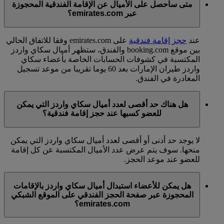
متى سأحصل على الأميال عن الإقامة الفندقية المحجوزة
عبر emirates.com؟
عند
حجز إقامة فندقية
على emirates.com وفقا للاتفاق الحالي
بين موقع booking.com والفندق، ستظهر أميال سكاي واردز
المكتسبة في كشوفات الحسابات الخاصة بأعضاء سكاي
واردز طيران الإمارات بعد 60 يوما تقريبا من موعد تسجيل
المغادرة في الفندق.
هل هناك حد أقصى لعدد أميال سكاي واردز التي يمكن
للعضو كسبها عند حجز إقامة فندقية؟
لا يوجد حد أدنى أو أقصى لعدد أميال سكاي واردز التي يمكن
منحها. سوف يتم عرض عدد الأميال المكتسبة عن كل إقامة
للعضو عند موعد الحجز.
هل يمكن للأعضاء استبدال أميال سكاي واردز بالإقامات
المحجوزة عبر صفحة الحجز الفندقي على الموقع الشبكي
emirates.com؟