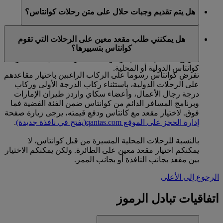
هل يتم تقديم وجبات حلال على متن رحلات كوانتاس؟
يتعين طلب الوجبات الحلال مسبقا عبر الموقع
emirates.com
هل يمكنني طلب مقعد معين على الرحلات التي تقوم
بالنسبة للمسافرين على مسارات كوانتاس كجزء من رحلة
كوانتاس بتسييرها؟
تبادل رموز مع طيران الإمارات أو من خلال حجز تم عن
طريق استبدال الأميال، وسواء كانت الرحلة على أحد خطوط
كوانتاس الدولية أو المحلية.
تفرض كوانتاس رسوما على الركاب الراغبين باختيار مقاعدهم
على الرحلات الدولية، باستثناء ركاب الدرجة الأولى وركاب
درجة رجال الأعمال، وأعضاء سكاي واردز طيران الإمارات
وبرنامج المسافر الدائم من كوانتاس ضمن الفئة الفضية فما
فوق. لاختيار مقعد مع كانتاس ودفع قيمته، يرجى زيارة صفحة
إدارة الحجز على الموقع qantas.com
(يفتح في نافذة جديدة)
.
بالنسبة للرحلات المحلية المسيرة من قبل كوانتاس، لا
يمكنكم اختيار مقعد معين على الطائرة. ولكن يمكنكم الاختيار
بين مقعد بجانب النافذة أو بجانب الممر.
الرجوع إلى الأعلى
اتفاقيات تبادل الرموز