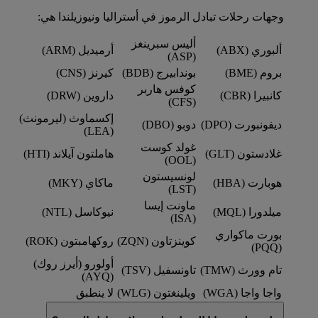
وجهات رحلات تبادل الرموز في أستراليا ونيوزيلندا هي:
أليس سبرينغز
ألبوري (ABX)
أرميديل (ARM)
(ASP)
بروم (BME)
بوندابيرج (BDB)
كيرنز (CNS)
كوفس هاربر
كانبيرا (CBR)
داروين (DRW)
(CFS)
إكسماوث (ليرمونث)
ديفونبورت (DPO)
دوبو (DBO)
(LEA)
غولد كوست
غلادستون (GLT)
هاملتون آيلاند (HTI)
(OOL)
لونسيستون
هوبارت (HBA)
ماكاي (MKY)
(LST)
ماونت إيسا
ميلدورا (MQL)
نيوكاسل (NTL)
(ISA)
بورت ماكواري
كوينزتاون (ZQN)
روكهامبتون (ROK)
(PQQ)
أولورو (أيرز روك)
تام وورث (TMW)
تاونسفيل (TSV)
(AYQ)
واجا واجا (WGA)
ويلينغتون (WLG)
لا ينطبق