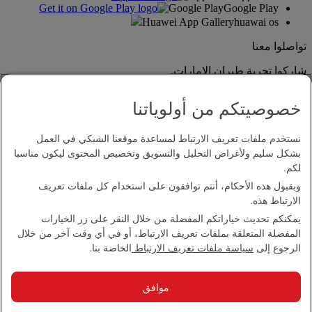
Google Play
Google Play
Huawei App Gallery
huawai os
تواصلوا معنا
شاركوا تجربة طيران الإمارات.
خصوصيتكم من أولوياتنا
نستخدم ملفات تعريف الارتباط لمساعدة موقعنا الشبكي في العمل
بشكل سليم ولأغراض التحليل والتسويق وتخصيص المحتوى ليكون مناسبا
لكم.
وبقبول هذه الأحكام، أنتم توافقون على استخدام كل ملفات تعريف
بيان إمكانية الدخول
الارتباط هذه.
اتصل بنا
يمكنكم تحديث خياراتكم المفضلة من خلال النقر على زر الخيارات
سياسة الخصوصية
المفضلة المتعلقة بملفات تعريف الارتباط، أو في أي وقت آخر من خلال
الشروط والأحكام
الرجوع إلى
سياسة ملفات تعريف الارتباط
الخاصة بنا.
سياسة ملفات تعريف الارتباط
الأمن الإلكتروني
بيان الشفافية بموجب قانون مكافحة العبودية الحديثة
موافق
خريطة الموقع
مجموعة الإمارات 2026 ©، جميع الحقوق محفوظة.