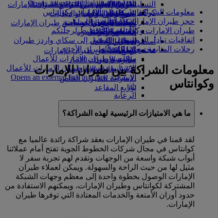
Opens an external link in a new tab
in a new tab
التسلية للأطفال
السوق الحرة
تجربتكم على متن الطائرة
تناول الطعام في الدرجة السياحية
السفر لأصحاب الهمم مع طيران الإمارات
معلومات الشراكة بين طيران الإمارات وكوانتاس
كوكبنا
شركاؤنا
الممتازة
متجرنا الرسمي
الأدوات والموارد
الترفيه عن الأطفال
المساعدة الخاصة والطلبات
حجز طيران الإمارات وكوانتاس
سكاي واردز رايل
الاستدامة في العمليات
ألعاب الأطفال
وجبات الدرجة السياحية
الهاتف المتحرك وتطبيق طيران الإمارات
طيران الإمارات وكوانتاس - التخطيط لرحلتكم
حاسبة الأميال
السياسة البيئية
المشروبات
أنشطة للأطفال
إلغاء حجز أو تغييره
اتفاقيات تبادل الرموز
التقارير البيئية
تسجيل الدخول إلى سكاي واردز طيران
أسطول طائراتنا
تعطل الرحلات
رحلات المتابعة مع شركات الطيران الأخرى
الإمارات
مجتمعاتنا المحلية
بوينج 777
معلومات عن طيران الإمارات
سكاي واردز+
مؤسسة طيران الإمارات للأعمال
طائرة الإمارات A380
معلومات الشراكة بين طيران الإمارات
الإنسانية
مؤسسة طيران الإمارات للأعمال
A350 طائرة الإمارات
الإنسانية Opens an external link in a new
الإمارات للطيران الخاص
وكوانتاس
tab
توزيع المقاعد
الرعاية
ما هي الامتيازات الرئيسية لهذه الشراكة؟
لقد قمنا في طيران الإمارات بعقد شراكة رائدة عالميا مع
كوانتاس في مجال شركات الخطوط الجوية تفتح أمام عملائنا
أبواب شبكة واسعة من الوجهات وتقدم لهم تجربة سفر لا
مثيل لها من حيث الراحة والسهولة. ويمكن لعملاء طيران
الإمارات الوصول بخطوة واحدة إلى معظم وجهات الشبكة
المشتركة لكوانتاس وطيران الإمارات، ويمكنهم الاستفادة من
حدود أوزان الأمتعة والخدمات المعتادة التي توفرها طيران
الإمارات.