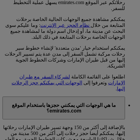
رحلاتكم عبر الموقع emirates.com يسهل عملية التخطيط
للسفر.
يمكنكم مشاهدة جميع الوجهات الحالية الخاصة برحلات
المتابعة من خلال
نظام الحجز عبر الإنترنت
: وما عليكم سوى
البحث عن مدينة ما، أو إدخال اسم دولة ما لمشاهدة جميع
الوجهات الخاصة برحلات المتابعة في ذلك البلد.
يمكنكم استخدام خيار 'مدن متعددة' لإنشاء خطوط سير
رحلات مركبة تشمل السفر إلى مدن عدة يتم تسيير الرحلات
إليها من قبل طيران الإمارات وشركات الخطوط الجوية
الشريكة.
اطلعوا على القائمة الكاملة
لشركاء السفر مع طيران
الإمارات
وتعرفوا إلى
الوجهات التي يمكنكم حجز الرحلات
إليها
.
ما هي الوجهات التي يمكنني حجزها باستخدام الموقع
emirates.com؟
بالإضافة إلى أكثر من 150 وجهة تسير طيران الإمارات رحلاتها
إليها، يمكنكم أيضا حجز رحلات إلى أكثر من 500 مدينة من
خلال شراكاتنا الواسعة مع شركات الخطوط الجوية، مع العلم