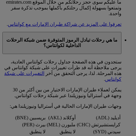
ما عليكم سوى حجز رحلاتكم من خلال الموقع emirates.com
وتمتعوا بسهولة إكمال رحلتكم بأكملها بموجب تذكرة سفر
واحدة.
تعرفوا على المزيد عن شراكة طيران الإمارات مع كوانتاس
.
ما هي رحلات تبادل الرموز المتوفرة ضمن شبكة الرحلات
الداخلية لكوانتاس؟
ستجدون في هذه الصفحة جداول رحلات كوانتاس العادية،
يرجى ملاحظة أنه قد طرأت تغييرات على شبكة كوانتاس في
هذه المرحلة. لذا، يرجى التحقق من آخر
التغييرات على شبكة
كوانتاس
.
يمكن لعملاء طيران الإمارات الاختيار من بين أكثر من 30
وجهة في أستراليا ونيوزيلندا عبر شبكة رحلات كوانتاس.
وجهات طيران الإمارات الحالية في أستراليا ونيوزيلندا هي:
أديليد (ADL)
أوكلاند (AKL)
بريسبين (BNE)
كرايستشيرتش (CHC)
ملبورن (MEL)
بيرث (PER)
سيدني (SYD)
لا ينطبق
لا ينطبق