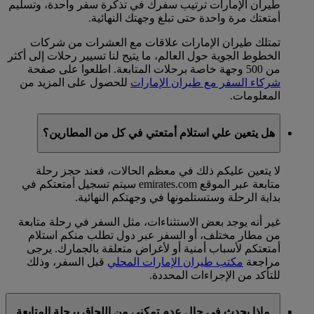
طيران الإمارات ترتيب سفرك في تذكرة سفر واحدة، وتسليم
أمتعتك مرة واحدة حتى تبلغ وجهتك النهائية.
تمتلك طيران الإمارات علاقات مع العشرات من شركات
الخطوط الجوية حول العالم، ما يتيح لنا تسيير رحلات إلى أكثر
من 500 وجهة خاصة برحلات المتابعة. اطلعوا على صفحة
شركاء السفر مع طيران الإمارات
للحصول على المزيد من
المعلومات.
هل يتعين علي استلام أمتعتي في كل من المطارين؟
لا يتعين عليكم ذلك في معظم الحالات، فعند حجز رحلة
متابعة عبر الموقع emirates.com سيتم تسجيل أمتعتكم في
بداية الرحلة وستستلمونها في وجهتكم النهائية.
غير أنه يوجد بعض الاستثناءات، مثل السفر في رحلة متابعة
من مطار مختلف، أو السفر عبر دول تطلب منكم استلام
أمتعتكم لأسباب أمنية أو لأغراض متعلقة بالجمارك. يرجى
مراجعة
مكتب طيران الإمارات المحلي
قبل السفر، وذلك
للتأكد من الإجراءات المحددة.
ماذا يحدث في حال عدم تمكني من اللحاق برحلة المتابعة