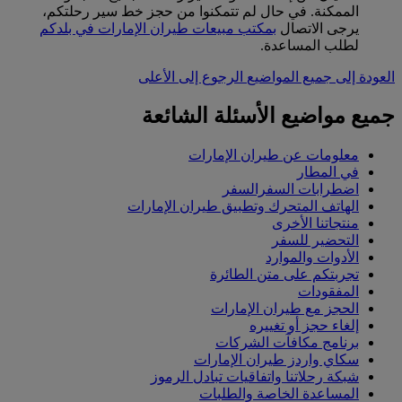
الممكنة. في حال لم تتمكنوا من حجز خط سير رحلتكم،
يرجى الاتصال
بمكتب مبيعات طيران الإمارات في بلدكم
لطلب المساعدة.
العودة إلى جميع المواضيع
الرجوع إلى الأعلى
جميع مواضيع الأسئلة الشائعة
معلومات عن طيران الإمارات
في المطار
اضطرابات السفرالسفر
الهاتف المتحرك وتطبيق طيران الإمارات
منتجاتنا الأخرى
التحضير للسفر
الأدوات والموارد
تجربتكم على متن الطائرة
المفقودات
الحجز مع طيران الإمارات
إلغاء حجز أو تغييره
برنامج مكافآت الشركات
سكاي واردز طيران الإمارات
شبكة رحلاتنا واتفاقيات تبادل الرموز
المساعدة الخاصة والطلبات