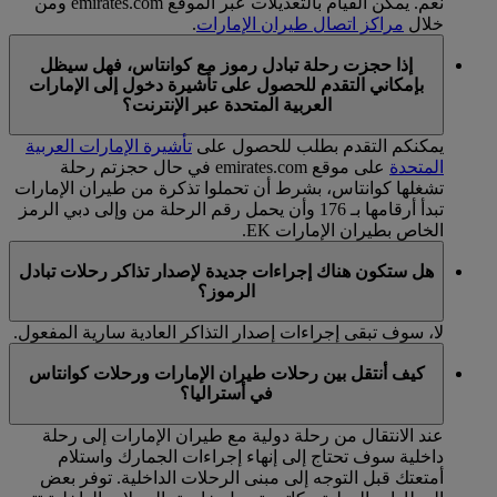
نعم. يمكن القيام بالتعديلات عبر الموقع emirates.com ومن
خلال
مراكز اتصال طيران الإمارات
.
إذا حجزت رحلة تبادل رموز مع كوانتاس، فهل سيظل
بإمكاني التقدم للحصول على تأشيرة دخول إلى الإمارات
العربية المتحدة عبر الإنترنت؟
يمكنكم التقدم بطلب للحصول على
تأشيرة الإمارات العربية
المتحدة
على موقع emirates.com في حال حجزتم رحلة
تشغلها كوانتاس، بشرط أن تحملوا تذكرة من طيران الإمارات
تبدأ أرقامها بـ 176 وأن يحمل رقم الرحلة من وإلى دبي الرمز
الخاص بطيران الإمارات EK.
هل ستكون هناك إجراءات جديدة لإصدار تذاكر رحلات تبادل
الرموز؟
لا، سوف تبقى إجراءات إصدار التذاكر العادية سارية المفعول.
كيف أنتقل بين رحلات طيران الإمارات ورحلات كوانتاس
في أستراليا؟
عند الانتقال من رحلة دولية مع طيران الإمارات إلى رحلة
داخلية سوف تحتاج إلى إنهاء إجراءات الجمارك واستلام
أمتعتك قبل التوجه إلى مبنى الرحلات الداخلية. توفر بعض