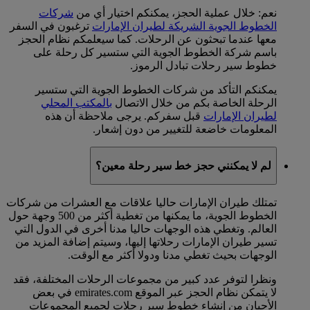
نعم: خلال عملية الحجز، يمكنكم اختيار أي من
شركات
الخطوط الجوية الشريكة لطيران الإمارات
ترغبون في السفر
معها عندما تبحثون عن الرحلات. كما سيعلمكم نظام الحجز
باسم شركة الخطوط الجوية التي ستسير كل رحلة على
خطوط سير رحلات تبادل الرموز.
يمكنكم التأكد من شركات الخطوط الجوية التي ستسير
الرحلة الخاصة بكم من خلال الاتصال
بالمكتب المحلي
لطيران الإمارات
قبل سفركم. يرجى ملاحظة أن هذه
المعلومات خاضعة للتغيير من دون إشعار.
لم لا يمكنني حجز خط سير رحلة معين؟
تمتلك طيران الإمارات حاليا علاقات مع العشرات من شركات
الخطوط الجوية، ما يمكنها من تغطية أكثر من 500 وجهة حول
العالم. وتغطي هذه الوجهات حاليا مدنا أخرى في الدول التي
تسير طيران الإمارات رحلاتها إليها، وسيتم إضافة المزيد من
الوجهات بحيث تغطي مدنا ودولا أكثر مع الوقت.
ونظرا لتوفر عدد كبير من مجموعات الرحلات المختلفة، فقد
لا يتمكن نظام الحجز عبر الموقع emirates.com في بعض
الأحيان من إنشاء خطوط سير رحلات لجميع المجموعات