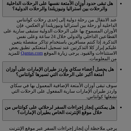
هل تبقى حدود أوزان الأمتعة نفسها على الرحلات الداخلية
والرحلات بين أستراليا ونيوزيلندا والرحلات الدولية؟
عند الانتقال من رحلة دولية إلى إحدى رحلات كوانتاس
الداخلية أو رحلة بين أستراليا ونيوزيلندا أو العكس، فإن
الأوزان المسموح بها على الرحلات الدولية ستبقى سارية على
القطاعين الداخلي والدولي خلال 24 ساعة وعلى نفس
التذكرة. إذا كنتم مسافرين باستخدام تذاكر منفصلة يتعين
عليكم إبراز كلا التذكرتين عند تسجيل أمتعتكم. تطبق بعض
الاستثناءات والقيود. يرجى زيارة الموقع
Qantas.com
للمزيد
من المعلومات.
هل يحصل أعضاء سكاي واردز طيران الإمارات على أوزان
أمتعة أكبر على الرحلات التي تسيرها كوانتاس؟
سوف تبقى أوزان الأمتعة الإضافية المعمول بها في سكاي
واردز طيران الإمارات سارية المفعول على الرحلات التي
تشغلها كوانتاس.
هل يمكنني إنجاز إجراءات السفر لرحلاتي على كوانتاس من
خلال موقع الإنترنت الخاص بطيران الإمارات؟
يرجى ملاحظة أن إنجاز إجراءات السفر عبر موقع الإنترنت