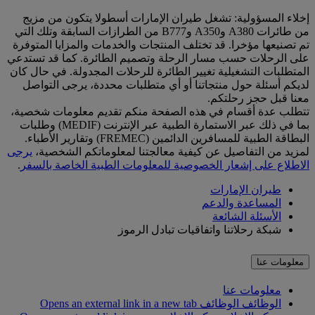
إخلاء المسؤولية: تشغل طيران الإمارات أسطولا يتكون من مزيج
من طائرات A380 وA350 وB777 من الطرازات السابقة وتلك التي
تم تصنيعها مؤخرا. قد تختلف المنتجات والخدمات والمزايا المتوفرة
على الرحلات حسب مسار الرحلة وتصميم الطائرة. كما قد تستدعي
المتطلبات التشغيلية تغيير الطائرة للرحلات المجدولة. في حال كان
لديكم أسئلة حول منتجاتنا أو أي متطلبات محددة، يرجى التواصل
معنا قبل حجز رحلتكم.
تتطلب عدة أقسام في هذه الصفحة منكم تقديم معلومات شخصية،
بما في ذلك عبر الاستمارة الطبية عبر الإنترنت (MEDIF) وطلبات
البطاقة الطبية للمسافرين الدائمين (FREMEC) وتقارير الأطباء.
لمزيد من التفاصيل عن كيفية معالجتنا لمعلوماتكم الشخصية،
يرجى
الاطلاع على إشعار الخصوصية للمعلومات الطبية الخاصة بالسفر
.
طيران الإمارات
المساعدة والدعم
الأسئلة الشائعة
شبكة رحلاتنا واتفاقيات تبادل الرموز
معلومات عنا
معلومات عنا
الوظائف
الوظائف Opens an external link in a new tab