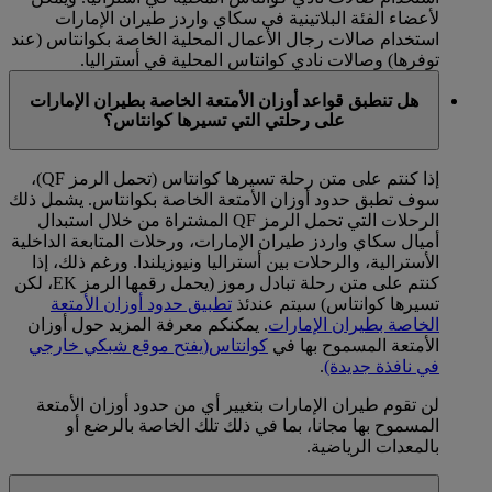
لأعضاء الفئة البلاتينية في سكاي واردز طيران الإمارات
استخدام صالات رجال الأعمال المحلية الخاصة بكوانتاس (عند
توفرها) وصالات نادي كوانتاس المحلية في أستراليا.
هل تنطبق قواعد أوزان الأمتعة الخاصة بطيران الإمارات
على رحلتي التي تسيرها كوانتاس؟
إذا كنتم على متن رحلة تسيرها كوانتاس (تحمل الرمز QF)،
سوف تطبق حدود أوزان الأمتعة الخاصة بكوانتاس. يشمل ذلك
الرحلات التي تحمل الرمز QF المشتراة من خلال استبدال
أميال سكاي واردز طيران الإمارات، ورحلات المتابعة الداخلية
الأسترالية، والرحلات بين أستراليا ونيوزيلندا. ورغم ذلك، إذا
كنتم على متن رحلة تبادل رموز (يحمل رقمها الرمز EK، لكن
تسيرها كوانتاس) سيتم عندئذ
تطبيق حدود أوزان الأمتعة
الخاصة بطيران الإمارات
. يمكنكم معرفة المزيد حول أوزان
الأمتعة المسموح بها في
كوانتاس
(يفتح موقع شبكي خارجي
في نافذة جديدة)
.
لن تقوم طيران الإمارات بتغيير أي من حدود أوزان الأمتعة
المسموح بها مجانا، بما في ذلك تلك الخاصة بالرضع أو
بالمعدات الرياضية.