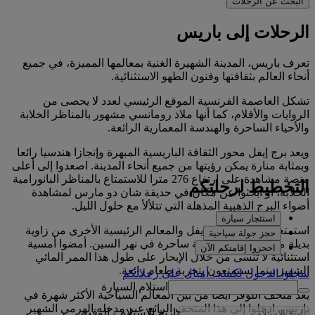
البحث عن الرحلات
الرحلات إلى باريس
تعرف باريس، المدينة الشهيرة الغنية بمعالمها المميزة، في جميع
أنحاء العالم بثقافتها وفنون الطهو الاستثنائية.
تشكل العاصمة الفرنسية الموقع الرئيسي لعدد لا يحصى من
الروايات والأفلام، كما أنها ملاذ رومانسي مشهور بالمناظر الخلابة
والأحياء الساحرة والهندسة المعمارية الرائعة.
ويعد برج إيفل محور الثقافة الباريسية المبهرة وإنجازا هندسيا رائعا
وبمثابة منارة يمكن رؤيتها من جميع أنحاء المدينة. اصعدوا إلى أعلى
منصة مشاهدة على ارتفاع 276 مترا للاستمتاع بالمناظر البانورامية
التخطيط لرحلتكم
الخلابة، أو ابحثوا عن مكان في حديقة شان دو مارس لمشاهدة
أضواء البرج الذهبية المذهلة التي تتلألأ مع حلول الليل.
استئجار سيارة
استمتعوا بمشاهدة برج إيفل والمعالم الرئيسية الأخرى من زاوية
حجز جولة سياحية
بديلة من خلال رحلة بحرية ساحرة في نهر السين. أمضوا أمسية
احجزوا إقامتكم الآن
استثنائية لا تنسى من خلال الإبحار على طول هذا الممر المائي
الشهير بينما تستمتعون بتجربة طعام رائعة.
سجلوا الدخول لكسب أميالٍ على رحلاتكم
استلام السيارة
يعد متحف اللوفر أيضا من بين المعالم السياحية الأكثر شهرة في
باريس. ادخلوا إلى هذا المتحف الرائع عبر مدخله الهرمي الشهير
تاريخ الاستلام
-
الوقت