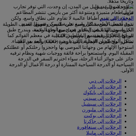
وتاريخاً مذهلاً.
لا يوجد سوى عدد قليل من المدن، إن وجدت، التي توفر تجارب
تناول طعام متميزة ومتنوعة أكثر من باريس. تنتشر المطاعم
فرنسا
الفخمة التي تقدم أطباقا عالمية لا تقاوم على نطاق واسع، ولكن
الرحلات إلى نيس
تذوق أفضل الأطعمة الباريسية تجربة لا يمكن تفويتها. يقدم
بنيت سمعت نيس بشكل واسع على طقس، وفصول الصيف الطويلة
الكرواسون اللذيذ في المخابز في جميع أنحاء المدينة، ويندرج طبق
الحارة، وشتائها المعتدل الذي يجعل منها وجهة رائعة.
شرائح اللحم الرقيقة مع البطاطس المقلية في معظم القوائم كما
الوجهات الأكثر شعبية من باريس (CDG)
تشكل ألواح الجبن المحلية اللذيذة وجبة خفيفة رائعة بعد العشاء.
سافروا مع طيران الإمارات إلى باريس (CDG) وأبعد من ذلك.
استوحوا الإلهام من وجهاتنا الموصى بها واحجزوا رحلتكم أو عطلتكم
المقبلة اليوم. واستمتعوا براحة فائقة ووجبات شهية ونظام ترفيه
حائز على جوائز أثناء الرحلة، سواء اخترتم السفر في الدرجة
السياحية أو الدرجة السياحية الممتازة أو درجة الأعمال أو الدرجة
الأولى.
الرحلات إلى دبي
الرحلات إلى بالي
الرحلات إلى بانكوك
الرحلات إلى سيدني
الرحلات إلى سيشيل
الرحلات إلى ملبورن
الرحلات إلى بوكيت
الرحلات إلى جاكرتا
الرحلات إلى سنغافورة
الرحلات إلى مانيلا