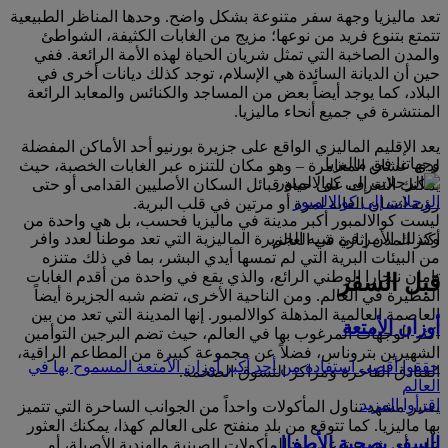
تعد ماليزيا وجهة سفر متنوعة بشكل واضح. وحدها المناظر الطبيعية
تتمتع بتنوع فريد من نوعها؛ مزيج من الغابات الكثيفة، الشواطئ
والمدن الصاخبة التي تمثل شريان الحياة لهذه الأمة الرائعة. ففي
حين أن الديانة السائدة هي الإسلام، توجد كذلك ديانات أخرى في
البلاد، كما يوجد أيضاً بعض من المساجد والكنائس والمعابد الرائعة
المنتشرة في جميع أنحاء ماليزيا.
يعد الإقليم الماليزي الواقع على جزيرة بورنيو أحد الأماكن المفضلة
وجهاتنا في ماليزيا
لدى عشاق المغامرة – وهو مكان للتنزه عبر الغابات الخصبة، حيث
يمكنك التعرف على حياة قبائل السكان الأصليين القدامى أو حتى
الرحلات إلى كوالالمبور
رؤية انسان الغابة لمرة أو مرتين في قلب البرية.
ليست كوالالمبور أكبر مدينة في ماليزيا فحسب، بل هي واحدة من
وكذلك الأمر في شبه الجزيرة الماليزية التي تعد موطناً لعدد وافر
أكثر المدن إثارة في العالم.
من البيئات البرية التي لم تمسها أيدي البشر، بما في ذلك متنزه
تامان نيجارا الوطني الرائع، والذي يقع في واحدة من أقدم الغابات
قبل السفر
المطيرة في العالم. ومن الناحية الأخرى، تضم شبه الجزيرة أيضاً
العاصمة العالمية المذهلة كوالالمبور. إنها المدينة التي تعد من بين
أوزان الأمتعة
أكثر الوجهات المرغوب بها في العالم، حيث تضم البرجين التوأمين
الشهيرين بتروناس، فضلاً عن مجموعة كبيرة من المطاعم الراقية،
حققوا أقصى استفادة من أحد أكبر أوزان الأمتعة المسموح بها في
الفنادق الفاخرة ومراكز التسوق الضخمة.
العالم
اقرأوا المزيد
يعتبر مشهد تناول المأكولات واحداً من الجوانب الساحرة التي تتميز
بها ماليزيا. كما تتوقع من بلد منفتح على العالم كهذا، يمكنك العثور
السفر بصحبة الأطفال
على أي شيء ترغب به: المأكولات الصينية والهندية الأصيلة، أو