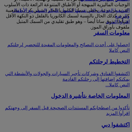
الوجبات الماليزية المبهجة أو الأطباق المتنوعة الرائعة ذات الأسلوب
الفريد من نوعه. يحظى سمك الكابوريا الحار (تشيلي كراب) بشعبية
اكتشفوا الخدمات التي نقدمها لنسهل عليكم السفر مع الأطفال
كبيرة، كذلك الحال بالنسبة لسمك الكابوريا بالفلفل ذو النكهة الأقل
والرضع
اهتياجاً. تذوق ساتا أيضاً – وهو طبق تقليدي من السمك المتبل
اقرأوا المزيد
ملفوف بأوراق الموز.
معلومات السفر
احصلوا على أحدث النصائح والمعلومات المفيدة للتحضير لرحلتكم
النص كاملا
التخطيط لرحلتكم
اكتشفوا الفنادق وشركات تأجير السيارات والجولات والأنشطة التي
يمكنكم إضافتها إلى رحلتكم القادمة
النص كاملا...
المعلومات الخاصة بتأشيرة الدخول
تأكدوا من اصطحابكم المستندات الصحيحة قبل السفر إلى وجهتكم
اقرأوا المزيد
اكتشفوا دبي