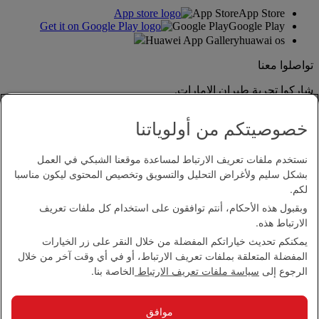
App Store
App Store
Google Play
Google Play
Huawei App Gallery
huawai os
تواصلوا معنا
شاركوا تجربة طيران الإمارات.
خصوصيتكم من أولوياتنا
نستخدم ملفات تعريف الارتباط لمساعدة موقعنا الشبكي في العمل
بشكل سليم ولأغراض التحليل والتسويق وتخصيص المحتوى ليكون مناسبا
لكم.
وبقبول هذه الأحكام، أنتم توافقون على استخدام كل ملفات تعريف
بيان إمكانية الدخول
الارتباط هذه.
اتصل بنا
يمكنكم تحديث خياراتكم المفضلة من خلال النقر على زر الخيارات
سياسة الخصوصية
المفضلة المتعلقة بملفات تعريف الارتباط، أو في أي وقت آخر من خلال
الشروط والأحكام
الرجوع إلى
سياسة ملفات تعريف الارتباط
الخاصة بنا.
سياسة ملفات تعريف الارتباط
الأمن الإلكتروني
بيان الشفافية بموجب قانون مكافحة العبودية الحديثة
موافق
خريطة الموقع