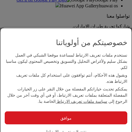
Huawei App Gallery
huawai os
تواصلوا معنا
شاركوا تجربة طيران الإمارات.
خصوصيتكم من أولوياتنا
نستخدم ملفات تعريف الارتباط لمساعدة موقعنا الشبكي في العمل
بشكل سليم ولأغراض التحليل والتسويق وتخصيص المحتوى ليكون مناسبا
لكم.
وبقبول هذه الأحكام، أنتم توافقون على استخدام كل ملفات تعريف
بيان إمكانية الدخول
الارتباط هذه.
اتصل بنا
يمكنكم تحديث خياراتكم المفضلة من خلال النقر على زر الخيارات
سياسة الخصوصية
المفضلة المتعلقة بملفات تعريف الارتباط، أو في أي وقت آخر من خلال
الشروط والأحكام
الرجوع إلى
سياسة ملفات تعريف الارتباط
الخاصة بنا.
سياسة ملفات تعريف الارتباط
الأمن الإلكتروني
بيان الشفافية بموجب قانون مكافحة العبودية الحديثة
موافق
خريطة الموقع
مجموعة الإمارات 2026 ©، جميع الحقوق محفوظة.
تفضيلات تعريف الارتباط