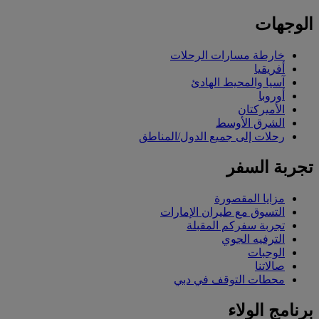
الوجهات
خارطة مسارات الرحلات
أفريقيا
آسيا والمحيط الهادئ
أوروبا
الأميركتان
الشرق الأوسط
رحلات إلى جميع الدول/المناطق
تجربة السفر
مزايا المقصورة
التسوق مع طيران الإمارات
تجربة سفركم المقبلة
الترفيه الجوي
الوجبات
صالاتنا
محطات التوقف في دبي
برنامج الولاء