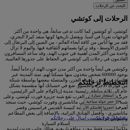
البحث عن الرحلات
الرحلات إلى كوتشي
كوتشي، أو كوتشين كما كانت تدعى سابقاً، هي واحدة من أكثر
الوجهات تفرداً في آسيا. وبفضل تاريخها كونها منفذ كيرلا البحري،
فقد مر بها أناس من كافة أنحاء العالم - من الصين إلى البرتغال إلى
الشرق الأوسط - وقد تركوا بصماتهم الثقافية فيها. واليوم لا تزال
واحدة من أكثر المدن أهمية في جنوب الهند، وقد ساعد المسافرون
القادمون في رحلات إلى كوتشي في الحفاظ على جذورها العالمية.
وكوتشي هي أيضاً واحدة من أكثر مدن جنوب الهند ازدحاماً أيضاً،
بوجود 600000 شخص يتخذون منها مسكناً لهم. تمتد المدينة عبر
سلسلة من الجزر وأشباه الجزر، والمتصلة ببعضها بواسطة شبكة
التخطيط لرحلتكم
من قوارب الأجرة والجسور. ضع في حسبانك أنها منقسمة بشكل
عام إلى ثلاثة مناطق رئيسية: مدينة إرناكولام على البر الرئيسي،
استئجار سيارة
جزيرة ويلينغدون، وفي الغرب تقع شبه جزيرة فورت كوتشي. وعلى
حجز جولة سياحية
شبه الجزيرة، في منطقتي ماتانشيري وفورت كوتشي، حيث ستجد
أهم معالم المدينة - متضمنة كنيسة القديس فرانسيس وقصر
احجزوا إقامتكم الآن
ماتانشيري - وأفضل الفنادق التراثية، بالإضافة إلى بعض المطاعم
سجلوا الدخول لكسب أميالٍ على رحلاتكم
والمقاهي الرائعة.
استلام السيارة
ولكنها ليست فقط مجرد مواقع تاريخية. هنالك جانب حديث لمدينة