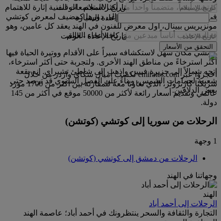
تاريخ الاستلام
-
الوقت
كوتشي أيضاً، متضمناً واحداً من أكثر المجتمعات الفنية إثارة للاهتمام
في الهند. وذلك يعود بشكل كبير إلى دورها كمضيف لمعرض كوتشي
إعادة السيارة
مونزيريس بيينال، أول معرض للفنون في الهند يعقد كل عامين، وهو
فعالية تجذب أناساً مبدعين من كافة أنحاء العالم.
تاريخ الإعادة
-
الوقت
التحقق من الأسعار
كوتشي مكان سهل لاستكشافه سيراً على الأقدام ووتيرة الحياة فيها
أكثر استرخاءً من مناطق الهند الأخرى. ولتجربة حتى أكثر استرخاء،
اتجه شمالاً إلى جزيرة فيبين واذهب إلى شاطئ تشيراي. إنه بقعة
احجزوا عبر emirates.com لكسب أميال سكاي واردز من خلال
شعبية لحمامات الشمس، وبناءً على الفصل السنوي قد ترصد حتى
شريكنا كارترولر، الذي تعاونا معه للمقارنة بين أكثر من 1700 مورد
بعض الدلافين.
عالمي وتقديم أسعار رائعة لأكثر من 50000 موقع في أكثر من 145
دولة.
الرحلات من سوريا إلى كوتشي (كوتشن)
1 وجهة
الرحلات من دمشق إلى كوتشي (كوتشن)
وجهاتنا في الهند
الهند
الرحلات إلى أحمد أباد
التجارة والثقافة والسحر ينتظرونك في أحمد أباد؛ عاصمة الهند