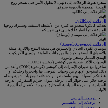
بمجرد هبوط الرحلات إلى دلهي، لا يطول الأمر حتى تسحر روح
المدينة المفعمة بالحيوية ضيوفها.
الهند
الرحلات إلى كالكوتا
تعدكم كالكوتا بمجموعة كبيرة من الأنشطة الشيقة، وستترك روحها
المبدعة حتما انطباعا لا ينسى في نفوسكم.
الهند
الرحلات إلى مومباي (بومباي)
مومباي القرن الحادي والعشرين هي مدينة التنوع والإثارة، مليئة
بالأسواق النابضة بالحياة والمهرجانات الملونة، ودوري الكريكيت
الهندي الممتاز وسحر بوليوود.
الوجهات الأكثر شعبية من كوتشي (كوتشن) (COK)
سافروا مع طيران الإمارات إلى كوتشي (كوتشن) (COK) وأبعد من
ذلك. استوحوا الإلهام من وجهاتنا الموصى بها واحجزوا رحلتكم أو
عطلتكم المقبلة اليوم. واستمتعوا براحة فائقة ووجبات شهية ونظام
ترفيه حائز على جوائز أثناء الرحلة، سواء اخترتم السفر في الدرجة
السياحية أو الدرجة السياحية الممتازة أو درجة الأعمال أو الدرجة
الأولى.
الرحلات إلى دبي
الرحلات إلى مانشستر
الرحلات إلى لندن