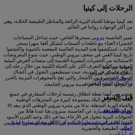
الرحلات إلى كينيا
تعد كينيا موطنا للحياة البرية الرائعة والمناظر الطبيعية الخلابة، وهي
من أكثر الوجهات رواجا في العالم.
تتميز العاصمة
نيروبي
بسحرها الخاص، حيث تتداخل المساحات
الخضراء الغناء مع ناطحات السحاب لتشكل أفقا مبهرا يسحر
الألباب. استكشفوا هذه المدينة العالمية المفعمة بالحيوية واكتشفوا
تاريخ كينيا الغني في متحف نيروبي الوطني، حيث تتنوع المعروضات
الاستثنائية من الحفريات البشرية القديمة إلى منصات العرض البيئية
المتقنة. يمكنكم التعرف أكثر على الحياة الكينية من خلال رحلة إلى
وجهاتنا في كينيا
أسواق ماساي في المدينة، حيث تستطيعون التجول في أكشاك
السوق المنتشرة بين الأشجار والتي تعج بالمجوهرات المزينة بالخرز
الرحلات إلى نيروبي
وبالأعمال الفنية التقليدية.
لن تعرفوا الملل أبدا في مدينة نيروبي الجامحة.
تعد نيروبي أيضا نقطة انطلاق رئيسية لرحلات السفاري في جميع
قبل السفر
أنحاء كينيا. تزخر البلاد بمجموعة كبيرة من المتنزهات الوطنية
والحياة البرية المذهلة، بدءا من متنزه نيروبي الوطني الذي يبعد 30
أوزان الأمتعة
دقيقة فقط بالسيارة عن العاصمة. سترون هنا عددا هائلا من
الحيوانات البرية تتجول في الأرجاء، بما في ذلك وحيد القرن الأسود
المهدد بالانقراض، وستظهر المدينة في الأفق وتخلق تجاورا آسرا بين
حققوا أقصى استفادة من أحد أكبر أوزان الأمتعة المسموح بها في
البيئات الطبيعية والحضرية.
العالم
اقرأوا المزيد