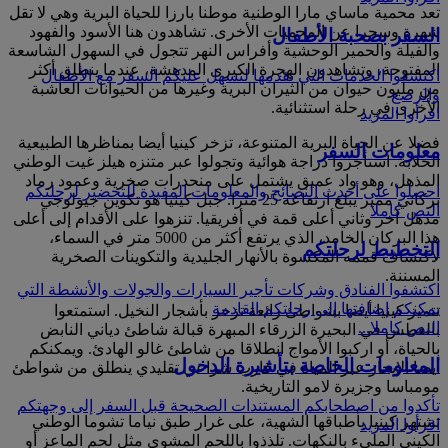
تعد محمية ماساي مارا الوطنية موطنا بارزا للحياة البرية وهي لا تقل
شهرة وسحرا عن المحميات الأخرى. تشاهدون هنا الأسود والفهود
السفر بصحبة الأطفال
والفيلة والحمير الوحشية وأفراس النهر تتجول في السهول الشاسعة
المفتوحة، وتشاهدون الهجرة الكبرى المدهشة، عندما ينطلق أكثر
اكتشفوا الخدمات التي نقدمها لنسهل عليكم السفر مع الأطفال
من مليون حيوان من الثيران البرية وغيرها من الحيوانات العاشبة
والرضع
الأخرى في رحلة استثنائية.
اقرأوا المزيد
فضلا عن الحياة البرية المتنوعة، تزخر كينيا أيضا بمناظرها الطبيعية
معلومات السفر
الخلابة. استأجروا دراجة هوائية وتجولوا عبر متنزه هيلز غيت الوطني
المذهل، وهو واد عميق يشتمل على منحدرات صخرية وعمود رماد
احصلوا على أحدث النصائح والمعلومات المفيدة للتحضير لرحلتكم
بركاني مميز يبلغ ارتفاعه 25 مترا. جبل كينيا هو تكوين جيولوجي
النص كاملا
مذهل آخر وثاني أعلى قمة في أفريقيا. تنزهوا على الأقدام إلى أعلى
هذا البركان الخامد، الذي يرتفع أكثر من 5000 متر في السماء،
التخطيط لرحلتكم
لاكتشاف قممه المكسوة بالأنهار الجليدية والتكوينات الصخرية
المسننة.
اكتشفوا الفنادق وشركات تأجير السيارات والجولات والأنشطة التي
يمكنكم إضافتها إلى رحلتكم القادمة
تتميز كينيا أيضا بشواطئ رائعة تزخر بأشجار النخيل. استمتعوا
النص كاملا...
بالغطس في البحيرة الزرقاء المبهرة قبالة شاطئ دياني النابض
بالحياة، أو اركبوا الأمواج انطلاقا من شاطئ غالو الهادئ. ويمكنكم
المعلومات الخاصة بتأشيرة الدخول
أيضا الإبحار عبر المياه في قارب شراعي تقليدي ينطلق من شواطئ
مومباسا وجزيرة لامو التاريخية.
تأكدوا من اصطحابكم المستندات الصحيحة قبل السفر إلى وجهتكم
تشتهر كينيا بأطباقها الشهية، على غرار طبق نياما تشوما الوطني
اقرأوا المزيد
الكيني المليء بالنكهات. تلذذوا باللحم المشوي مثل لحم الماعز أو