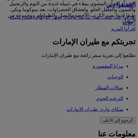
البقر أو الضأن المشوي ببطء في تتبيلة لذيذة من الثوم والزنجبيل
اكتشفوا دبي
والليمون والفلفل الحلو. ولعشاق الخضراوات، يعد سوكوما ويكي
طبقا لذيذا يضم الكرنب الأخضر والبصل والطماطم ومجموعة من
تعرفوا على سبب تميز مدينتنا كإحدى أشهر الوجهات ضمن شبكة
التوابل.
رحلاتنا
اقرأوا المزيد
تجربتكم مع طيران الإمارات
تطلعوا إلى تجربة سفر رائعة مع طيران الإمارات
مزايا المقصورة
الوجبات
صالات المطار
الترفيه الجوي
سكاي واردز طيران الإمارات
الرجوع إلى الأعلى
معلومات عنا