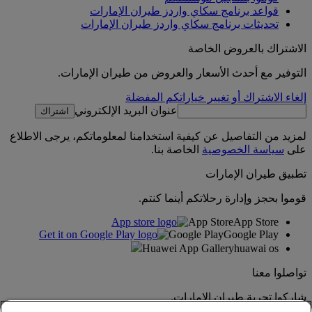
قواعد برنامج سكاي واردز طيران الإمارات
تحديثات برنامج سكاي واردز طيران الإمارات
الاشتراك بالعروض الخاصة
التوفير مع أحدث الأسعار والعروض من طيران الإمارات.
إلغاء الاشتراك أو تغيير خياراتكم المفضلة
عنوان البريد الإلكتروني
اشتراك
لمزيد من التفاصيل عن كيفية استخدامنا لمعلوماتكم، يرجى الاطلاع
على
سياسة الخصوصية
الخاصة بنا.
تطبيق طيران الإمارات
قوموا بحجز وإدارة رحلاتكم أينما كنتم.
App Store
App Store
Google Play
Google Play
Huawei App Gallery
huawai os
تواصلوا معنا
شاركوا تجربة طيران الإمارات.