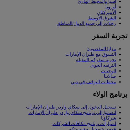
آسيا والمحيط الهادئ
أوروبا
الأميركتان
الشرق الأوسط
رحلات إلى جميع الدول/المناطق
تجربة السفر
مزايا المقصورة
التسوق مع طيران الإمارات
تجربة سفركم المقبلة
الترفيه الجوي
الوجبات
صالاتنا
محطات التوقف في دبي
برنامج الولاء
تسجيل الدخول إلى سكاي واردز طيران الإمارات
انضموا إلى برنامج سكاي واردز طيران الإمارات
شركاؤنا
امتيازات برنامج مكافآت الشركات
قوموا بتسجيل مؤسستكم