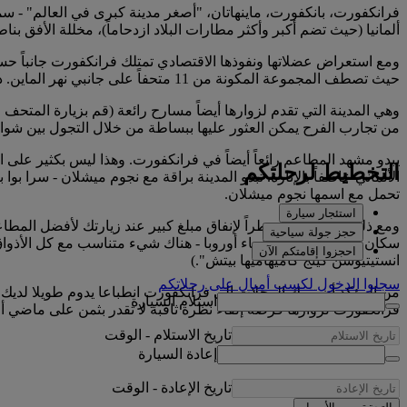
فرانكفورت، بانكفورت، ماينهاتان، "أصغر مدينة كبرى في العالم" - سمه
ألمانيا (حيث تضم أكبر وأكثر مطارات البلاد ازدحاماً)، مخللة الأفق
ومع استعراض عضلاتها ونفوذها الاقتصادي تمتلك فرانكفورت جانباً حساسا
حيث تصطف المجموعة المكونة من 11 متحفاً على جانبي نهر الماين. دار الأوبرا في فرانكفورت، والحائزة في نفس الوقت على لقب "دار الأوبرا للعام" في ثلاث مناسبات منفصلة.
وهي المدينة التي تقدم لزوارها أيضاً مسارح رائعة (قم بزيارة المتحف
من تجارب الفرح يمكن العثور عليها ببساطة من خلال التجول بين شوارع
يبدو مشهد المطاعم رائعاً أيضاً في فرانكفورت. وهذا ليس بكثير على ا
التخطيط لرحلتكم
الألماني عاصفاً بالإثارة. تبدو المدينة براقة مع نجوم ميشلان - سرا
تحمل مع اسمها نجوم ميشلان.
استئجار سيارة
ومع ذلك، لن تكون مضطراً لإنفاق مبلغ كبير عند زيارتك لأفضل المطاعم
حجز جولة سياحية
سكان جاؤوا من جميع أنحاء أوروبا - هناك شيء متناسب مع كل الأذو
احجزوا إقامتكم الآن
انستيتيوشن كينج كاميهاميها بيتش".)
سجلوا الدخول لكسب أميالٍ على رحلاتكم
من المؤكد أن تترك الرحلات إلى فرانكفورت انطباعا يدوم طويلا لديك
استلام السيارة
فرانكفورت لزوارها فرصة إلقاء نظرة ثاقبة لا تقدر بثمن على ماضي ألمان
تاريخ الاستلام
-
الوقت
إعادة السيارة
تاريخ الإعادة
-
الوقت