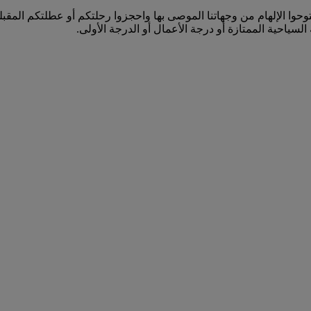
 إلى فرانكفورت (FRA) وأبعد من ذلك. استوحوا الإلهام من وجهاتنا الموصى بها واحجزوا رحلت
السياحية الممتازة أو درجة الأعمال أو الدرجة الأولى.