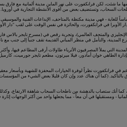
ا ما شئت، لكن فرانكفورت على نهر الماين مدينة ألمانية مع فارق بسيط.
 بناطحات السحاب، وتستضيف بعض من أقوى الأنشطة التجارية في أوروبا.
ً للغاية - فهي مدينة مكتظة بالمتاحف، الإبداعات الفنية والموسيقى ال
 الإنجليزي والمتحف العالمي)، وتجربة رقص في (مسرح تايجر بالاس فاريي
 المدينة، والتأمل في منظر المباني القديمة تقف جنباً إلى جنب مع ن
لمدينة التي يملأ المصرفيون الأثرياء طاولات أرقى المطاعم فيها، وأكث
 بوا بإدارة الطاهي خوان أمادور، فيلا ميرتون، مطعم تايجر جورميت، كا
 في فرانكفورت نظراً لوفرة الخيارات المحفزة للشهية وبأسعار معقولة.
اق بالتأكيد. (كما أن هناك عدد وإن كان قليلا بعض الشيء من المؤس
، كما أنك ستصاب بالدهشة من ناطحات السحاب شاهقة الارتفاع، وكذلك 
يا - ومستقبلها في آن معاً - مما يجعلها واحد من أكثر الوجهات إثارة في