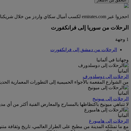
التحقق من الأسعار
احجزوا عبر emirates.com لكسب أميال سكاي واردز من خلال شريكنا كارترولر، الذي تعاونا معه للمقارنة بين أكثر من 1700 مورد عالمي وتقديم أسعار رائعة لأكثر من 50000 موقع في أكثر من 145 دولة.
الرحلات من سوريا إلى فرانكفورت
1 وجهة
الرحلات من دمشق إلى فرانكفورت
وجهاتنا في ألمانيا
ألمانيا
الرحلات إلى دوسلدورف
من الشوارع المفعمة بالأجواء الحميمية إلى التطورات المعمارية الحديث
ألمانيا
الرحلات إلى ميونيخ
لا تتباهي ميونيخ باكتظاظها بالمسارح والمعارض الفنية أكثر من أي مدينة
ألمانيا
الرحلات إلى هامبورغ
مع ما تمتلكه المدينة من مطبخ على الطراز العالمي، تاريخ وثقافة متن