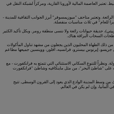
 تعتبر العاصمة المالية لأوروبا القارية، ومركزاً لشبكة النقل في
رائعة. وتعتبر متاحف "ميوزيمسوفر" أبرز الجوانب الثقافية للمدينة -
تي)، حديقة حيوانات رائعة ولا ننسى منطقة رومر. وبكل تأكيد الكثير
اطحات السحاب البراقة هناك.
ر من ذلك الطهاة المحليون الذين يجعلون من مشهد تناول المأكولات
رميل جريسو، إيرنوس بيسترو، فرانسيه، افلور، ووينسين جميعها مطاعم
 ونظراً للتنوع السكاني الاستثنائي التي تتمتع به فرانكفورت - مع
سات على "شاطئ البحر"، من مثل ماينكافيه وشاطئ "فرانكفورت
من وسط المدينة الوادع الذي يعود إلى القرون الوسطى. تتيح
 ألمانيا، وإن لم يكن في العالم.