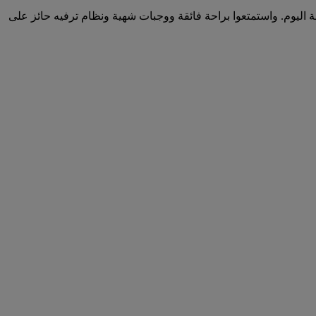
كم أو عطلتكم المقبلة اليوم. واستمتعوا براحة فائقة ووجبات شهية ونظام ترفيه حائز على