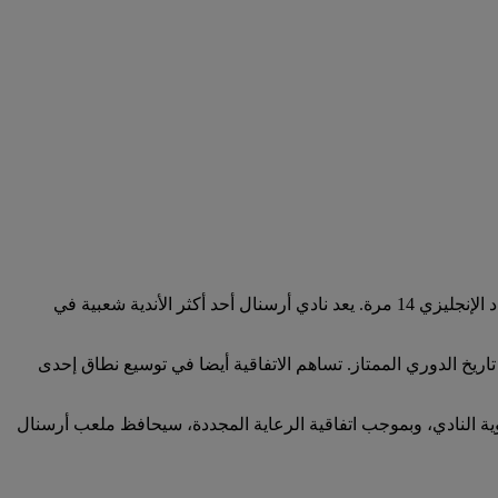
يعد نادي أرسنال أحد أنجح الأندية في كرة القدم الإنجليزية، فقد أحرز لقب الدوري الممتاز 3 مرات وسجل رقما قياسيا بفوزه بلقب كأس الاتحاد الإنجليزي 14 مرة. يعد نادي أرسنال أحد أكثر الأندية شعبية في
ام 2028 إلى أن اتفاقية الرعاية هذه ستكون الأطول في تاريخ الدوري الممتاز. تساهم الاتفاقية أيضا في توسيع نطاق إحدى
لذي يحمل اسم استاد طيران الإمارات. يعد الملعب الذي يضم 60 ألف مقعد جزءا من هوية النادي، وبموجب اتفاقية الرعاية المجددة، سيحافظ ملعب أرسنال