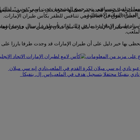
 أفضل الفرق في العالم وهي تتنافس للظفر بكأس طيران الإمارات.
 استاد طيران الإمارات، بما في ذلك لقائه بأسطورة أرسنال وعضو إنف
إمارات في العام 2007، تنافست أندية تحظى برعاية طيران الإمارات مثل إيه سي ميلان وبا
الملعب.
 تحظى بها خير دليل على أن طيران الإمارات قد وجدت طرفا بارزا على ا
اع على مزيد من المعلومات.
نادي إيه سي ميلان
إس. إل. بنفيكا