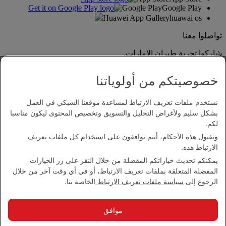
Google Play
Google Play
Huawei App Gallery
huawai os
تواصلوا معنا
شاركوا تجربة طيران الإمارات.
خصوصيتكم من أولوياتنا
نستخدم ملفات تعريف الارتباط لمساعدة موقعنا الشبكي في العمل
بشكل سليم ولأغراض التحليل والتسويق وتخصيص المحتوى ليكون مناسبا
لكم.
وبقبول هذه الأحكام، أنتم توافقون على استخدام كل ملفات تعريف
بيان إمكانية الدخول
الارتباط هذه.
اتصل بنا
يمكنكم تحديث خياراتكم المفضلة من خلال النقر على زر الخيارات
سياسة الخصوصية
المفضلة المتعلقة بملفات تعريف الارتباط، أو في أي وقت آخر من خلال
الشروط والأحكام
الرجوع إلى
سياسة ملفات تعريف الارتباط
الخاصة بنا.
سياسة ملفات تعريف الارتباط
الأمن الإلكتروني
بيان الشفافية بموجب قانون مكافحة العبودية الحديثة
موافق
خريطة الموقع