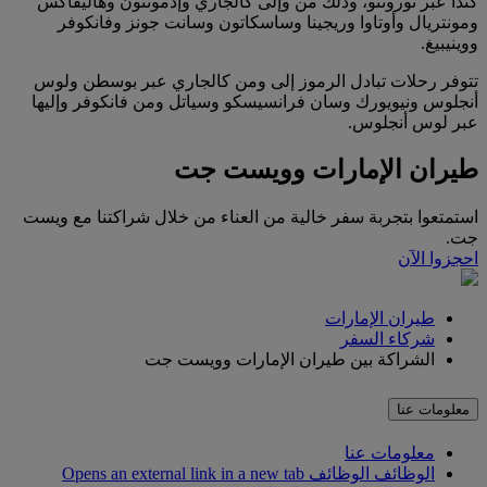
كندا عبر تورونتو، وذلك من وإلى كالجاري وإدمونتون وهاليفاكس
ومونتريال وأوتاوا وريجينا وساسكاتون وسانت جونز وفانكوفر
ووينيبيغ.
تتوفر رحلات تبادل الرموز إلى ومن كالجاري عبر بوسطن ولوس
أنجلوس ونيويورك وسان فرانسيسكو وسياتل ومن فانكوفر وإليها
عبر لوس أنجلوس.
طيران الإمارات وويست جت
استمتعوا بتجربة سفر خالية من العناء من خلال شراكتنا مع ويست
جت.
احجزوا الآن
طيران الإمارات
شركاء السفر
الشراكة بين طيران الإمارات وويست جت
معلومات عنا
معلومات عنا
الوظائف
الوظائف Opens an external link in a new tab