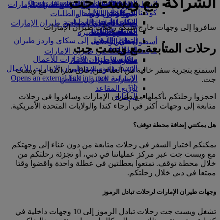
الشراكة مع ويست جت
Opens an external link in a new tab
in a new tab
التسلية للأطفال
السوق الحرة
تجربتكم على متن الطائرة
تناول الطعام في الدرجة السياحية
السفر لأصحاب الهمم مع طيران الإمارات
كوكبنا
شركاؤنا
الممتازة
متجرنا الرسمي
الأدوات والموارد
الترفيه عن الأطفال
المساعدة الخاصة والطلبات
سكاي واردز رايل
الاستدامة في العمليات
ألعاب الأطفال
وجبات الدرجة السياحية
الهاتف المتحرك وتطبيق طيران الإمارات
سافروا إلى وجهات خارج شبكة رحلات طيران الإمارات
حاسبة الأميال
السياسة البيئية
المشروبات
أنشطة للأطفال
إلغاء حجز أو تغييره
التقارير البيئية
تسجيل الدخول إلى سكاي واردز طيران
أسطول طائراتنا
تعطل الرحلات
رحلات المتابعة مع ويست جت
الإمارات
مجتمعاتنا المحلية
بوينج 777
معلومات عن طيران الإمارات
سكاي واردز+
مؤسسة طيران الإمارات للأعمال
طائرة الإمارات A380
الإنسانية
مؤسسة طيران الإمارات للأعمال
A350 طائرة الإمارات
استمتع بتجربة سفر خالية من العناء من خلال شراكتنا مع ويست
الإنسانية Opens an external link in a new
الإمارات للطيران الخاص
جت.
tab
توزيع المقاعد
الرعاية
احجزوا رحلتكم بأكملها مع طيران الإمارات وسافروا في رحلات
متابعة إلى وجهات أكثر في أرجاء كندا والولايات المتحدة الأمريكية.
هل يمكنني إضافة محطة توقف؟
يمكنكم اختيار السفر في رحلات متابعة من دون عناء إلى وجهتكم
مع ويست جت عبر مركز عملياتنا في دبي، أو تجزئة رحلتكم من
خلال محطة توقف. تمتعوا بعطلتين في عطلة واحدة واقضوا وقتا
ممتعا في دبي خلال رحلتكم.
وجهات طيران الإمارات لرحلات تبادل الرموز
تشغل ويست جت رحلات تبادل الرموز إلى 10 وجهات داخلية في