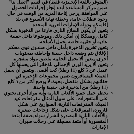
(المتوفر باللغة الإنجليزية فقط) في قسم "اتصل بنا"
ضمن مركز المساعدة لبدء إنجاز إجراءات الحصول
على الموافقة. يرجى إتاحة المزيد من الوقت في حال
وجود عطلات عامة، وعطلة نهاية الأسبوع في بلد
إقامتكم ودولة الإمارات العربية المتحدة.
يتعين أن يكون السلاح الناري فارغا من الذخيرة بشكل
كامل، ومفككا إن أمكن ذلك، وموضوعا داخل حقيبة
عادية أو حقيبة خاصة بحمل الأسلحة.
يتعين تخزين الذخيرة بأمان داخل صندوق قوي محكم
الإغلاق يتم وضعه داخل حقيبة وإحاطته بمحتويات
أخرى. يتعين ألا تحمل الحقيبة ملصق مواد متفجرة.
يتعين ألا يزيد الوزن الإجمالي للذخائر التي يحملها كل
عميل عن 5 كلغ (11 رطلا) كحد أقصى. ويتعين أن يحمل
العملاء المسافرون ضمن مجموعات الذخيرة في
حقائبهم بشكل منفصل، بحيث لا يوضع أكثر من 5 كلغ
(11 رطلا) من الذخيرة في حقيبة واحدة.
يحظر حمل جميع الألعاب النارية وأية مواد أخرى تحتوي
على المتفجرات، على سبيل المثال مفرقعات عيد
الميلاد، المفرقعات النارية، الصواريخ على شكل
قارورة، المفرقعات على شكل زجاجات صغيرة
والألعاب النارية المصدرة للشرار سواء بصفة أمتعة
المقصورة أو أمتعة مسجلة على رحلات طيران
الإمارات.