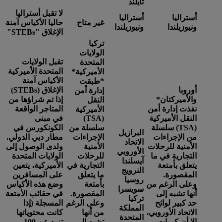
تايلند
لا تقبل أستراليا
أستراليا
أستراليا
غير متاح
حاليا الأكياس آمنة
ونيوزيلندا
ونيوزيلندا
الإغلاق "STEBs"
تركيا
الولايات
تقبل الولايات
المتحدة
المتحدة الأميركية
الأميركية*
الأكياس آمنة
*
طبقت
أوروبا
الإغلاق (STEBs)
إدارة أمن
والأميركتان
*
إذا تم شراؤها من
النقل
نفذت إدارة أمن
المتاجر الواقعة
الأميركية
النقل الأميركية
(TSA)
في مبنى
(TSA) سلسلة
سلسلة من
الكونكورس في
البرازيل
من الإجراءات
الإجراءات
مطار دبي الدولي.
الاتحاد
الأمنية للرحلات
الأمنية
ولدى الوصول إلى
الأوروبي
التجارية في ما
للرحلات
الولايات المتحدة
آيسلندا
يتعلق بأمتعة
التجارية في
الأميركية، يتعين
النرويج
المقصورة.
ما يتعلق
على المسافرين
روسيا
وعلى الرغم من
بأمتعة
وضع هذه الأكياس
سويسرا
أنها تشبه إلى
المقصورة.
في حقائب الأمتعة
تركيا
حد كبير لوائح
وعلى الرغم
المسجلة (إذا
المملكة
الاتحاد الأوروبي،
من أنها
كانت محتوياتها
المتحدة
إلا أن كميات
تشبه إلى
تزيد عن 100