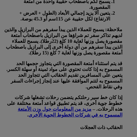
يسمح لكم باصطحاب حقيبة واحدة من أمتعة
المقصورة.
يتعين ألا يزيد إجمالي الأبعاد (الطول + العرض +
الارتفاع) لكل حقيبة عن 115سم أو 45.3 بوصة.
ملاحظة: يسمح للعملاء الذين يبدأ سفرهم من البرازيل والذين
لديهم تذاكر سفر تم شراؤها من البرازيل باصطحاب أمتعة
مقصورة يصل وزنها لغاية 10 كلغ (22رطلا). يسمح للعملاء
الذين يبدأ سفرهم من أي دولة أخرى إلى البرازيل باصطحاب
أمتعة مقصورة يصل وزنها لغاية 7 كلغ (15 رطلا).
قد يتم استثناء أمتعة المقصورة التي يتجاوز حجمها الحد
المسموح به إذا كانت تحتوي على مواد ثمينة أو سهلة الكسر.
يتعين على المسافرين تقديم الحقائب التي تتجاوز الحد
المسموح به لتتم الموافقة عليها عند إنجاز إجراءات السفر
وفي نقاط الفحص.
إذا كان خط سير رحلتكم يتضمن رحلات تشغلها شركات
خطوط جوية أخرى، قد يتم تطبيق قواعد أمتعة مختلفة على
هذه الرحلات. –
مزيد من المعلومات حول وزن الأمتعة
المسموح به في شركات الخطوط الجوية الأخرى
.
الحقائب ذات العجلات