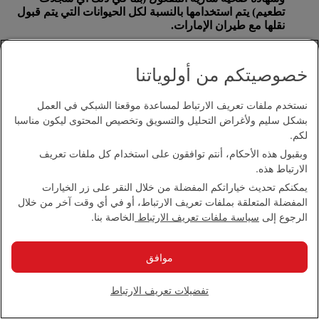
تطعيم) يتم استخدامها بالنسبة لكل الحيوانات التي يتم قبول
نقلها مع طيران الإمارات.
على الرغم من ذلك تحظر بعض الدول استيراد الحيوانات على
أنها أمتعة. يرجى الاتصال مع
مكتب طيران الإمارات المحلي
خصوصيتكم من أولوياتنا
للحصول على المزيد من المعلومات.
بالنسبة للحيوانات التي يتم نقلها على متن طيران الإمارات،
نستخدم ملفات تعريف الارتباط لمساعدة موقعنا الشبكي في العمل
يتعين كتابة متطلبات درجة الحرارة المثلى على حاوية نقل
بشكل سليم ولأغراض التحليل والتسويق وتخصيص المحتوى ليكون مناسبا
الحيوان إضافة إلى رقم الهاتف للاتصال في حالات الطوارئ
لكم.
على مدار 24 ساعة.
وبقبول هذه الأحكام، أنتم توافقون على استخدام كل ملفات تعريف
الارتباط هذه.
لن تقبل طيران الإمارات نقل أي أنثى حيوان قد تجاوزت ثلث
فترة الحمل أو وضعت مولودها قبل السفر بـ 48 ساعة.
يمكنكم تحديث خياراتكم المفضلة من خلال النقر على زر الخيارات
المفضلة المتعلقة بملفات تعريف الارتباط، أو في أي وقت آخر من خلال
الرجوع إلى
سياسة ملفات تعريف الارتباط
الخاصة بنا.
ما هي السياسة المتبعة في ما يتعلق بنقل البضائع الخطرة؟
موافق
البضائع الخطرة عبارة عن مواد قد تشكل مخاطر على صحة
الركاب وسلامتهم أو قد تتسبب في إلحاق أضرار بالطائرة.
ويشار إلى هذه البضائع أيضا بأنها مواد محظورة ومواد خطرة
تفضيلات تعريف الارتباط
وبضائع خطرة.