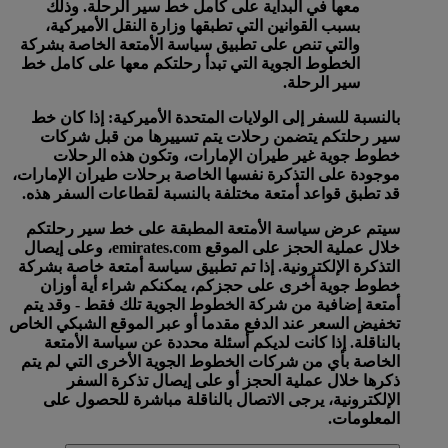
معها في البداية على كامل خط سير الرحلة. وذلك
بسبب القوانين التي تطبقها وزارة النقل الأميركية،
والتي تنص على تطبيق سياسة الأمتعة الخاصة بشركة
الخطوط الجوية التي تبدأ رحلتكم معها على كامل خط
سير الرحلة.
بالنسبة للسفر إلى الولايات المتحدة الأميركية:
إذا كان خط
سير رحلتكم يتضمن رحلات يتم تسييرها من قبل شركات
خطوط جوية غير طيران الإمارات، وتكون هذه الرحلات
موجودة على التذكرة نفسها الخاصة برحلات طيران الإمارات،
قد تطبق قواعد أمتعة مختلفة بالنسبة لقطاعات السفر هذه.
سيتم عرض سياسة الأمتعة المطبقة على خط سير رحلتكم
خلال عملية الحجز على الموقع emirates.com، وعلى إيصال
التذكرة الإلكترونية. إذا تم تطبيق سياسة أمتعة خاصة بشركة
خطوط جوية أخرى على حجزكم، يمكنكم شراء أية أوزان
أمتعة إضافية من شركة الخطوط الجوية تلك فقط - وقد يتم
تخفيض السعر عند الدفع مقدما أو عبر الموقع الشبكي الخاص
بالناقلة. إذا كانت لديكم أسئلة محددة عن سياسة الأمتعة
الخاصة بأي من شركات الخطوط الجوية الأخرى التي لم يتم
ذكرها خلال عملية الحجز أو على إيصال تذكرة السفر
الإلكترونية، يرجى الاتصال بالناقلة مباشرة للحصول على
المعلومات.