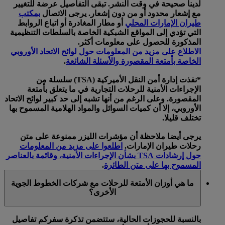
لدينا صحيحة في وقت النشر. تبقى التفاصيل عرضة للتغيير
مع إشعار محدود أو من دون إشعار. يرجى الاتصال
بمكتب
طيران الإمارات المحلي
أو مطار المغادرة أو اتباع الروابط
التي تؤدي إلى المواقع الشبكية الخاصة بالسلطات التنظيمية
المذكورة للحصول على معلومات أكثر.
الاطلاع على مزيد من المعلومات حول لوائح الاتحاد الأوروبي
الخاصة بأمتعة المقصورة والأسئلة الشائعة
.
*نفذت إدارة أمن النقل الأميركية (TSA) سلسلة من
الإجراءات الأمنية للرحلات التجارية في ما يتعلق بأمتعة
المقصورة. وعلى الرغم من أنها تشبه إلى حد كبير لوائح الاتحاد
الأوروبي، إلا أن كميات السوائل والمواد الهلامية المسموح بها
تختلف قليلا.
يرجى أيضا ملاحظة أن مؤشرات الليزر ممنوعة على متن
رحلات طيران الإمارات.
اطلعوا على مزيد من المعلومات
حول إرشادات TSA بشأن الإجراءات الأمنية، وقائمة بالعناصر
المسموح بها على متن الطائرة
.
ما هي أوزان الأمتعة للرحلات مع شركات الخطوط الجوية
الأخرى؟
بالنسبة للحجوزات الحالية، ستتضمن تذكرة سفركم تفاصيل