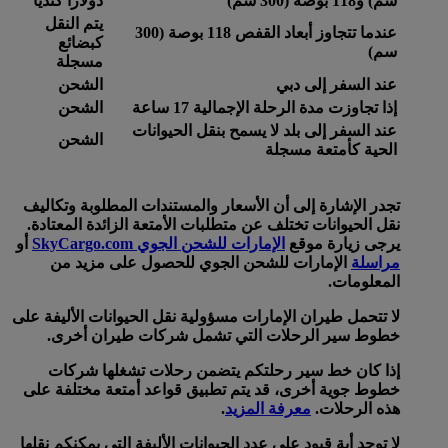
سم) و118 بوصة (300 سم)
دولارا كنديا
يتم النقل
عندما تتجاوز أبعاد القفص 118 بوصة (300
كبضائع
سم)
مسجلة
عند السفر إلى دبي
الشحن
إذا تجاوزت مدة الرحلة الإجمالية 17 ساعة
الشحن
عند السفر إلى بلد لا يسمح بنقل الحيوانات
الشحن
الحية كأمتعة مسجلة
تجدر الإشارة إلى أن الأسعار والمستندات المطلوبة وتكاليف
نقل الحيوانات تختلف عن متطلبات الأمتعة الزائدة المعتادة.
يرجى زيارة موقع
الإمارات للشحن الجوي SkyCargo.com
أو
مراسلة
الإمارات للشحن الجوي للحصول على مزيد من
المعلومات.
لا تتحمل طيران الإمارات مسؤولية نقل الحيوانات الأليفة على
خطوط سير الرحلات التي تشمل شركات طيران أخرى.
إذا كان خط سير رحلتكم يتضمن رحلات تشغلها شركات
خطوط جوية أخرى، قد يتم تطبيق قواعد أمتعة مختلفة على
هذه الرحلات.
معرفة المزيد
.
لا توجد أية قيود على عدد الحيوانات الأليفة التي يمكنكم نقلها