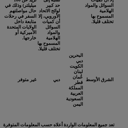
السوائل والمواد
حد كبير
ميليلتر) وذلك في
الهلامية
لوائح الاتحاد
حال مواصلتهم
المسموح بها
الأوروبي، إلا
السفر في رحلات
تختلف قليلا.
أن كميات
متابعة داخل
السوائل
الولايات المتحدة
والمواد
الأميركية أو
الهلامية
خارجها.
المسموح بها
تختلف قليلا.
البحرين
دبي
الكويت
لبنان
عُمان
الشرق الأوسط
دبي
غير متوفر
قطر
المملكة
العربية
السعودية
اليمن
تعد جميع المعلومات الواردة أعلاه حسب المعلومات المتوفرة