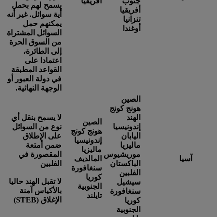
جنوب
أفريقيا
يسمح لهم بحمل
أفريقيا
أية سوائل. غير أنه
تنزانيا
يمكنهم حمل
أوغندا
السوائل المشتراة
من السوق الحرة
إلى الطائرة،
اعتمادا على
القواعد المطبقة
في دولة العبور أو
الوجهة النهائية.
الصين
هونج كونج
الهند
لا يسمح بنقل أي
الصين
إندونيسيا
نوع من السوائل
هونج كونج
اليابان
على الإطلاق
إندونيسيا
ماليزيا
ضمن أمتعة
ماليزيا
موريشيوس
المقصورة في
آسيا
المالديف
الباكستان
الفلبين
سنغافورة
الفلبين
كوريا
لا تقبل الهند حاليا
سيشيل
الجنوبية
بالأكياس آمنة
سنغافورة
تايلند
الإغلاق (STEB)
كوريا
الجنوبية