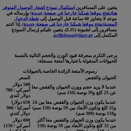
يتعين على المسافرين
استكمال نموذج إشعار الوصول المتوفر
هنا
(يفتح موقعا شبكيا خارجيا في صفحة جديدة)
وإرساله في
موعد لا يتجاوز 48 ساعة قبل الوصول إلى
نقطة الدخول
المعنية
(يفتح موقعا شبكيا خارجيا في صفحة جديدة)
. إذا كنتم
مسافرين إلى لشبونة (LIS)، يتعين عليكم إرسال النموذج
المكتمل إلى
pcflisboaa@dgav.pt
.
يرجى التكرم بمعرفة قيود الوزن والحجم التالية بالنسبة
للحيوانات المنقولة باعتبارها أمتعة مسجلة:
رسوم الأمتعة الزائدة الخاصة بالحيوانات
الحيوان والقفص
السعر
500 دولار
عندما لا يزيد حجم ووزن الحيوان والقفص معا
أميركي / 700
عن 23 كلغ و59 بوصة (150 سم)
دولار كندي
عندما يكون وزن الحيوان والقفص معا بين 24
650 دولارا
و32 كلغ وتكون الأبعاد بين 59 بوصة (150 سم)
أميركيا / 900
و118 بوصة (300 سم)
دولار كندي
عندما يكون وزن الحيوان والقفص معا أكثر
800 دولار
من 32 كلغ وتكون الأبعاد بين 59 بوصة (150
أميركي / 1150