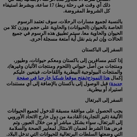
ذلك أي وقت في رحلة ربط) 17 ساعة، وبشرط استيفاء
كل الشروط المفروضة.
بالنسبة لجميع مسارات الرحلات، سوف تعتمد الرسوم
الخاصة بالحيوان (الحيوانات) والحاوية على حجم ووزن كلا من
الحيوان والحاوية معا. سيتم تطبيق هذه الرسوم في جميع
الحالات وإن لم يتم نقل أية أمتعة مسجلة أخرى.
السفر إلى الباكستان
إذا كنتم مسافرين إلى باكستان ومعكم حيوانات، وطيور،
ومنتجات من أصل حيواني (اللحوم ومنتجات الألبان وغيرها)،
والمنتجات البيولوجية البيطرية واللقاحات، فيتعين عليكم
إكمال
هذا النموذج
(يفتح موقعا شبكيا خارجيا في صفحة
جديدة)
قبل الوصول إلى باكستان بالإضافة إلى أي مستندات
استيراد أو بيطرية.
السفر إلى البرتغال
يجب الحصول على موافقة مسبقة للدخول لجميع الحيوانات
الأليفة (غير التجارية) القادمة من دول خارج الاتحاد الأوروبي
إلى البرتغال، سواء بشكل مباشر أو من خلال العبور. وتم
فرض هذا الشرط لضمان الامتثال لمعايير الصحة والسلامة
التي وضعتها السلطات البرتغالية للحيوانات التي تدخل البلاد.