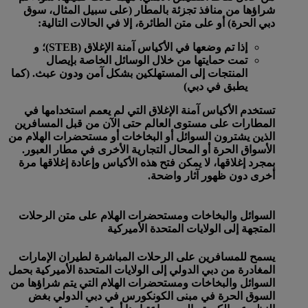
شراؤها من منافذ تجزئة بالمطار (على سبيل المثال، سوق
دبي الحرة) أو على متن الطائرة، إلا في الحالات التالية:
إذا تم وضعها في الأكياس آمنة الإغلاق (STEB)؛ و
تمت حمايتها من خلال الوسائل الخاصة بإيصال
المنتجات إلى المستهلكين بشكل آمن ودون عبث. (كما
يطبق في دبي)
تستخدم الأكياس آمنة الإغلاق التي لم يعمم استخدامها في
المطارات على مستوى العالم حتى الآن من قبل المسافرين
الذين يشترون السوائل أو البخاخات أو مستحضرات الهلام من
الأسواق الحرة أو المحال التجارية الأخرى في مطار العبور.
بمجرد إغلاقها، لا يمكن فتح هذه الأكياس وإعادة إغلاقها مرة
أخرى دون ظهور آثار واضحة.
السوائل والبخاخات ومستحضرات الهلام على متن الرحلات
المتجهة إلى الولايات المتحدة الأميركية
يسمح للمسافرين على الرحلات المباشرة لطيران الإمارات
المغادرة من دبي الدولي إلى الولايات المتحدة الأميركية بحمل
السوائل والبخاخات ومستحضرات الهلام التي يتم شراؤها من
السوق الحرة في مبنى الكونكورس في دبي الدولي بغض