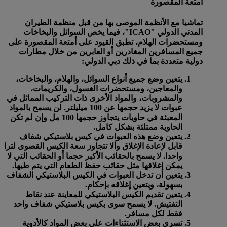
أمتعة المقصورة
تماشيا مع الأنظمة الموصى بها من قبل منظمة الطيران
المدني الدولي "ICAO"، فيما يخص السوائل والبخاخات
ومستحضرات الهلام، تطبق القيود على أمتعة المقصورة على
جميع المسافرين المغادرين أو العابرين من خلال مطارات
دولية متعددة بما في ذلك دبي الدولي:
يتعين وضع جميع أنواع السوائل، والهلام، والبخاخات،
والمعاجين، ومستحضرات الغسول، والكريمات،
والمشروبات، والمواد الأخرى ذات التركيب المماثل في
عبوات
لا يزيد حجمها عن 100 ميليلتر
. لن يسمح بالمواد
المعبئة في حاويات يتجاوز حجمها 100 مل وإن لم تكن
الحاوية ممتلئة بشكل كامل.
يتعين وضع هذه العبوات في كيس بلاستيكي شفاف
قابل لإعادة الإغلاق وألا تتجاوز سعة الكيس القصوى
لترا
واحدا
. لا يسمح بالحقائب الأكبر حجما أو الحقائب التي لا
يمكن إغلاقها مثل حقائب حفظ الطعام التي يتم طيها.
يتعين أن تدخل العبوات في الكيس البلاستيكي الشفاف
بسهولة، ويتعين إغلاقه بإحكام.
يتعين تقديم الكيس البلاستيكي للمعاينة عند نقاط
التفتيش. لا يسمح سوى بكيس بلاستيكي شفاف واحد
فقط لكل مسافر.
تسري بعض الاستثناءات على بعض المواد كالأدوية