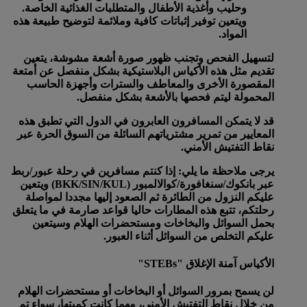
وحليب وأغذية الأطفال والمتطلبات الغذائية الخاصة.
ويتعين توفير إثباتات كافية وملائمة لتوضيح طبيعة هذه
المواد.
لتسهيل الفحص وتجنب ظهور صورة أشعة مشوشة، يتعين
تقديم مثل هذه الأكياس البلاستيكية بشكل منفصل عن أمتعة
المقصورة الأخرى والمعاطف والسترات وأجهزة الحاسب
المحمولة ليتم فحصها بالأشعة بشكل منفصل.
قد لا يتمكن المسافرون العابرون في الدول التي تطبق هذه
المعايير من تمرير مشترياتهم السائلة من السوق الحرة عبر
نقاط التفتيش الأمني.
يرجى ملاحظة ما يلي: إذا كنتم مسافرين في رحلة عبور/ربط
عبر بانكوك/سنغافورة/كوالالمبور (BKK/SIN/KUL) ويتعين
عليكم النزول من الطائرة ثم الصعود إليها مجددا لمواصلة
رحلتكم، تتبع هذه المطارات حاليا قواعد صارمة في ما يتعلق
بحمل السوائل والبخاخات ومستحضرات الهلام وسيتعين
عليكم التخلص من السوائل أثناء العبور.
الأكياس آمنة الإغلاق "STEBs"
لن يسمح بمرور السوائل أو البخاخات أو مستحضرات الهلام
من خلال نقاط التفتيش الأمني، مهما كانت كميتها، سواء تم