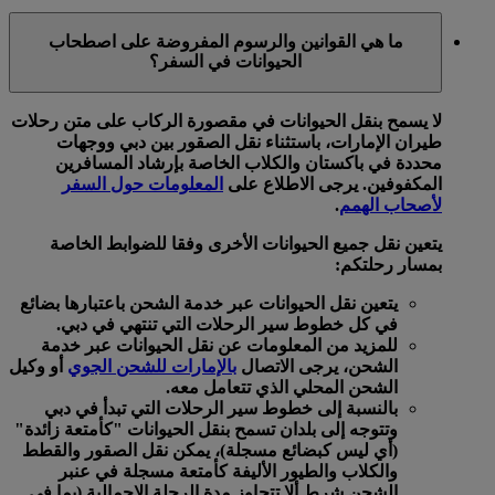
ما هي القوانين والرسوم المفروضة على اصطحاب
الحيوانات في السفر؟
لا يسمح بنقل الحيوانات في مقصورة الركاب على متن رحلات
طيران الإمارات، باستثناء نقل الصقور بين دبي ووجهات
محددة في باكستان والكلاب الخاصة بإرشاد المسافرين
المكفوفين. يرجى الاطلاع على
المعلومات حول السفر
لأصحاب الهمم
.
يتعين نقل جميع الحيوانات الأخرى وفقا للضوابط الخاصة
بمسار رحلتكم:
يتعين نقل الحيوانات عبر خدمة الشحن باعتبارها بضائع
في كل خطوط سير الرحلات التي تنتهي في دبي.
للمزيد من المعلومات عن نقل الحيوانات عبر خدمة
الشحن، يرجى الاتصال
بالإمارات للشحن الجوي
أو وكيل
الشحن المحلي الذي تتعامل معه.
بالنسبة إلى خطوط سير الرحلات التي تبدأ في دبي
وتتوجه إلى بلدان تسمح بنقل الحيوانات "كأمتعة زائدة"
(أي ليس كبضائع مسجلة)، يمكن نقل الصقور والقطط
والكلاب والطيور الأليفة كأمتعة مسجلة في عنبر
الشحن شرط ألا تتجاوز مدة الرحلة الإجمالية (بما في