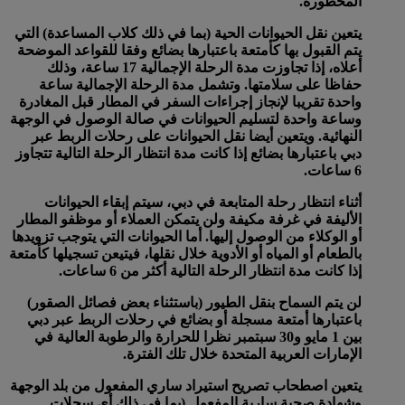
المحظورة.
يتعين نقل الحيوانات الحية (بما في ذلك كلاب المساعدة) التي
يتم القبول بها كأمتعة باعتبارها بضائع وفقا للقواعد الموضحة
أعلاه، إذا تجاوزت مدة الرحلة الإجمالية 17 ساعة، وذلك
حفاظا على سلامتها. وتشمل مدة الرحلة الإجمالية ساعة
واحدة تقريبا لإنجاز إجراءات السفر في المطار قبل المغادرة
وساعة واحدة لتسليم الحيوانات في صالة الوصول في الوجهة
النهائية. ويتعين أيضا نقل الحيوانات على رحلات الربط عبر
دبي باعتبارها بضائع إذا كانت مدة انتظار الرحلة التالية تتجاوز
6 ساعات.
أثناء انتظار رحلة المتابعة في دبي، سيتم إبقاء الحيوانات
الأليفة في غرفة مكيفة ولن يتمكن العملاء أو موظفو المطار
أو الوكلاء من الوصول إليها. أما الحيوانات التي يتوجب تزويدها
بالطعام أو المياه أو الأدوية خلال نقلها، فيتيعن تسجيلها كأمتعة
إذا كانت مدة انتظار الرحلة التالية أكثر من 6 ساعات.
لن يتم السماح بنقل الطيور (باستثناء بعض فصائل الصقور)
باعتبارها أمتعة مسجلة أو بضائع في رحلات الربط عبر دبي
بين 1 مايو و30 سبتمبر نظرا للحرارة والرطوبة العالية في
الإمارات العربية المتحدة خلال تلك الفترة.
يتعين اصطحاب تصريح استيراد ساري المفعول من بلد الوجهة
وشهادة صحية سارية المفعول (بما في ذلك أي سجلات