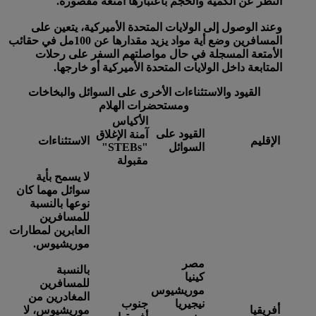
النظر عن الكمية والحجم باعتبارها أمتعة مقصورة.
وعند الوصول إلى الولايات المتحدة الأميركية، يتعين على
المسافرين وضع أية مواد يزيد مقدارها عن 100مل في حقائب
الأمتعة المسجلة في حال مواصلتهم السفر على رحلات
المتابعة داخل الولايات المتحدة الأميركية أو خارجها.
القيود والاستثناءات الأخرى على السوائل والبخاخات
ومستحضرات الهلام
الأكياس
القيود على
آمنة الإغلاق
الإقليم
الاستثناءات
السوائل
"STEBs"
مقبولة
لا يسمح بأية
سوائل مهما كان
نوعها بالنسبة
للمسافرين
العابرين لمطارات
موريشيوس.
مصر
بالنسبة
كينيا
للمسافرين
موريشيوس
المغادرين من
نيجيريا
جنوب
أفريقيا
موريشيوس، لا