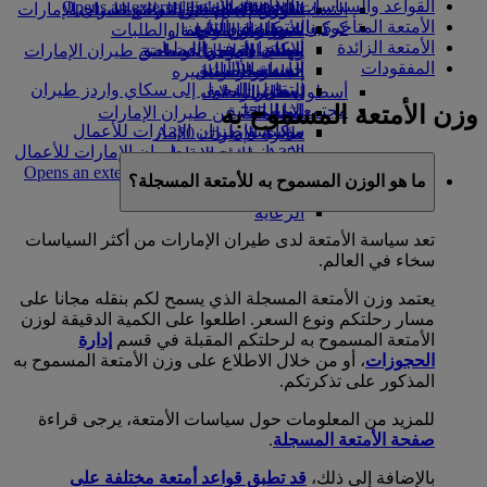
القواعد والسياسات الخاصة بالأمتعة
Opens an external link in a new tab
in a new tab
التسلية للأطفال
السوق الحرة
تجربتكم على متن الطائرة
تناول الطعام في الدرجة السياحية
السفر لأصحاب الهمم مع طيران الإمارات
الأمتعة المتأخرة والمتضررة والتتبع
كوكبنا
شركاؤنا
الممتازة
متجرنا الرسمي
الأدوات والموارد
الترفيه عن الأطفال
المساعدة الخاصة والطلبات
الأمتعة الزائدة
سكاي واردز رايل
الاستدامة في العمليات
ألعاب الأطفال
وجبات الدرجة السياحية
الهاتف المتحرك وتطبيق طيران الإمارات
المفقودات
حاسبة الأميال
السياسة البيئية
المشروبات
أنشطة للأطفال
إلغاء حجز أو تغييره
التقارير البيئية
تسجيل الدخول إلى سكاي واردز طيران
أسطول طائراتنا
تعطل الرحلات
وزن الأمتعة المسموح به
الإمارات
مجتمعاتنا المحلية
بوينج 777
معلومات عن طيران الإمارات
سكاي واردز+
مؤسسة طيران الإمارات للأعمال
طائرة الإمارات A380
الإنسانية
مؤسسة طيران الإمارات للأعمال
A350 طائرة الإمارات
الإنسانية Opens an external link in a new
الإمارات للطيران الخاص
ما هو الوزن المسموح به للأمتعة المسجلة؟
tab
توزيع المقاعد
الرعاية
تعد سياسة الأمتعة لدى طيران الإمارات من أكثر السياسات
سخاء في العالم.
يعتمد وزن الأمتعة المسجلة الذي يسمح لكم بنقله مجانا على
مسار رحلتكم ونوع السعر. اطلعوا على الكمية الدقيقة لوزن
الأمتعة المسموح به لرحلتكم المقبلة في قسم
إدارة
الحجوزات
، أو من خلال الاطلاع على وزن الأمتعة المسموح به
المذكور على تذكرتكم.
للمزيد من المعلومات حول سياسات الأمتعة، يرجى قراءة
صفحة الأمتعة المسجلة
.
بالإضافة إلى ذلك،
قد تطبق قواعد أمتعة مختلفة على