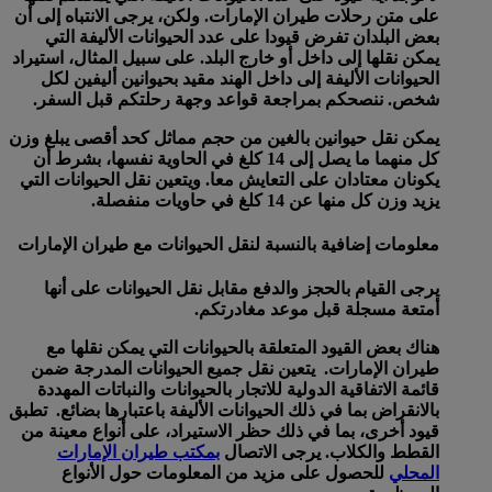
على متن رحلات طيران الإمارات. ولكن، يرجى الانتباه إلى أن
بعض البلدان تفرض قيودا على عدد الحيوانات الأليفة التي
يمكن نقلها إلى داخل أو خارج البلد. على سبيل المثال، استيراد
الحيوانات الأليفة إلى داخل الهند مقيد بحيوانين أليفين لكل
شخص. ننصحكم بمراجعة قواعد وجهة رحلتكم قبل السفر.
يمكن نقل حيوانين بالغين من حجم مماثل كحد أقصى يبلغ وزن
كل منهما ما يصل إلى 14 كلغ في الحاوية نفسها، بشرط أن
يكونان معتادان على التعايش معا. ويتعين نقل الحيوانات التي
يزيد وزن كل منها عن 14 كلغ في حاويات منفصلة.
معلومات إضافية بالنسبة لنقل الحيوانات مع طيران الإمارات
يرجى القيام بالحجز والدفع مقابل نقل الحيوانات على أنها
أمتعة مسجلة قبل موعد مغادرتكم.
هناك بعض القيود المتعلقة بالحيوانات التي يمكن نقلها مع
طيران الإمارات. يتعين نقل جميع الحيوانات المدرجة ضمن
قائمة الاتفاقية الدولية للاتجار بالحيوانات والنباتات المهددة
بالانقراض بما في ذلك الحيوانات الأليفة باعتبارها بضائع. تطبق
قيود أخرى، بما في ذلك حظر الاستيراد، على أنواع معينة من
القطط والكلاب. يرجى الاتصال
بمكتب طيران الإمارات
المحلي
للحصول على مزيد من المعلومات حول الأنواع