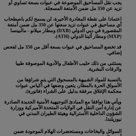
يجب نقل المساحيق الموضوعة في عبوات بسعة تساوي أو
تزيد عن 350 مل ضمن الأمتعة المسجلة.
اعتمادا على نقطة المغادرة الأخيرة، لن يسمح لكم باصطحاب
أي مساحيق في عبوات تزيد سعتها عن 350 مل ضمن أمتعة
المقصورة في دبي الدولي (DXB) ومطار ميلانو - مالبينسا
(MXP) ومطار أثينا الدولي (ATH).
قد تخضع المساحيق في عبوات بسعة أقل من 350 مل لفحص
إضافي.
يستثنى من ذلك حليب الأطفال والأدوية الموصوفة طبيا
والرفات البشرية.
بالنسبة للمواد الشبيهة بالمسحوق التي يتم شراؤها من
الأسواق الحرة بالمطار، يتعين وضعها في أكياس عبوات
محكمة الإغلاق مرفقة بدليل على الشراء (فاتورة).
ويأتي هذا توافقا مع المبادئ التوجيهية الأمنية الجديدة الصادرة
عن إدارة أمن النقل في الولايات المتحدة الأميركية ووزارة
الشؤون الداخلية الأسترالية وهيئة الطيران المدني في
نيوزيلندا.
السوائل والبخاخات ومستحضرات الهلام الموجودة ضمن