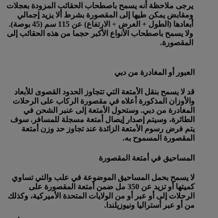
يرجى ملاحظة أنه يسمح باصطحاب الحقائب المزودة بعجلات
ومقابض يمكن طيها إلى المقصورة بشرط ألا يزيد إجمالي
أبعادها (الطول + العرض + الارتفاع) عن 115 سم (45 بوصة).
ولا يسمح باصطحاب الأنواع الأكبر حجما من هذه الحقائب إلى
المقصورة.
العبور أو المغادرة من دبي
قد لا يسمح بنقل الأمتعة التي تتجاوز الحدود القصوى للأبعاد
والأوزان المذكورة أعلاه في مقصورة الركاب على الرحلات
المغادرة من دبي. وستحول الأمتعة إلى عنبر الشحن في
الطائرة، وسيتم إصدار إيصال أمتعة مسجلة للمسافر. سوف
يتم فرض رسوم الأمتعة الزائدة عند تجاوز حد وزن أمتعة
المقصورة المسموح به.
المساحيق في أمتعة المقصورة
لا يسمح بحمل المساحيق الموضوعة في علب والتي تساوي
كميتها أو تزيد عن 350 مل ضمن أمتعة المقصورة على
الرحلات إلى أو عبر أو من الولايات المتحدة الأميركية، وكذلك
من أو عبر أستراليا ونيوزيلندا.