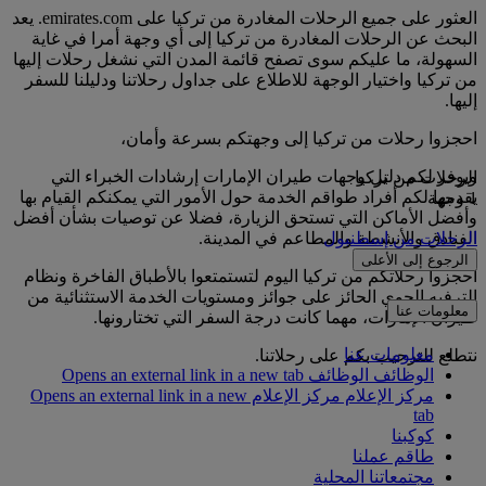
العثور على جميع الرحلات المغادرة من تركيا على emirates.com. يعد
البحث عن الرحلات المغادرة من تركيا إلى أي وجهة أمرا في غاية
السهولة، ما عليكم سوى تصفح قائمة المدن التي نشغل رحلات إليها
من تركيا واختيار الوجهة للاطلاع على جداول رحلاتنا ودليلنا للسفر
إليها.
احجزوا رحلات من تركيا إلى وجهتكم بسرعة وأمان،
ويوفر لكم دليل وجهات طيران الإمارات إرشادات الخبراء التي
الرحلات من تركيا
يقدمها لكم أفراد طواقم الخدمة حول الأمور التي يمكنكم القيام بها
1 وجهة
وأفضل الأماكن التي تستحق الزيارة، فضلا عن توصيات بشأن أفضل
الفنادق والأنشطة والمطاعم في المدينة.
الرحلات من إسطنبول
الرجوع إلى الأعلى
احجزوا رحلاتكم من تركيا اليوم لتستمتعوا بالأطباق الفاخرة ونظام
الترفيه الجوي الحائز على جوائز ومستويات الخدمة الاستثنائية من
معلومات عنا
طيران الإمارات، مهما كانت درجة السفر التي تختارونها.
معلومات عنا
نتطلع للترحيب بكم على رحلاتنا.
الوظائف
الوظائف Opens an external link in a new tab
مركز الإعلام
مركز الإعلام Opens an external link in a new
tab
كوكبنا
طاقم عملنا
مجتمعاتنا المحلية