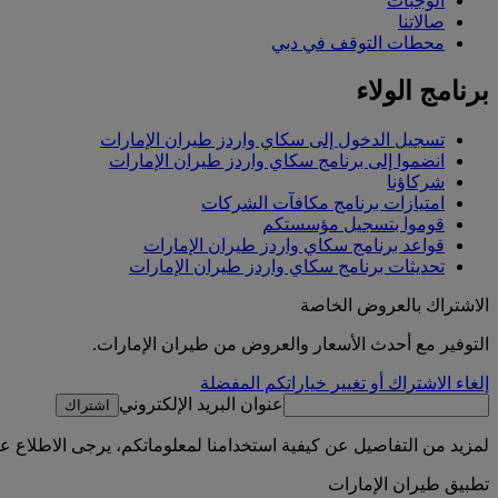
الوجبات
صالاتنا
محطات التوقف في دبي
برنامج الولاء
تسجيل الدخول إلى سكاي واردز طيران الإمارات
انضموا إلى برنامج سكاي واردز طيران الإمارات
شركاؤنا
امتيازات برنامج مكافآت الشركات
قوموا بتسجيل مؤسستكم
قواعد برنامج سكاي واردز طيران الإمارات
تحديثات برنامج سكاي واردز طيران الإمارات
الاشتراك بالعروض الخاصة
التوفير مع أحدث الأسعار والعروض من طيران الإمارات.
إلغاء الاشتراك أو تغيير خياراتكم المفضلة
عنوان البريد الإلكتروني
اشتراك
لمزيد من التفاصيل عن كيفية استخدامنا لمعلوماتكم، يرجى الاطلاع 
تطبيق طيران الإمارات