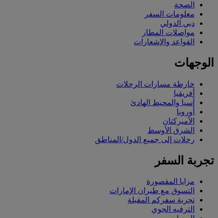
الصحة
معلومات السفر
دبي الدولي
مواصلات المطار
القواعد والإشعارات
الوجهات
خارطة مسارات الرحلات
أفريقيا
آسيا والمحيط الهادئ
أوروبا
الأميركتان
الشرق الأوسط
رحلات إلى جميع الدول/المناطق
تجربة السفر
مزايا المقصورة
التسوق مع طيران الإمارات
تجربة سفركم المقبلة
الترفيه الجوي