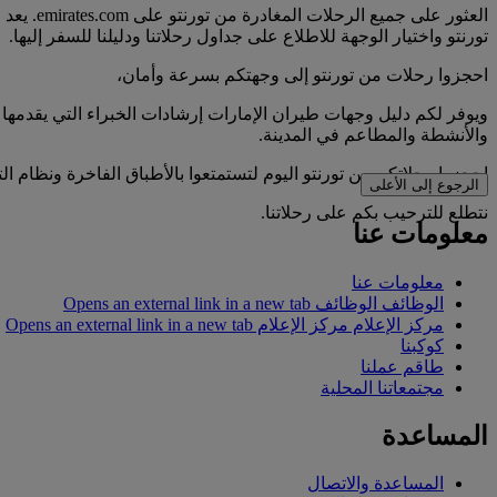
العثور 
تورنتو واختيار الوجهة للاطلاع على جداول رحلاتنا ودليلنا للسفر إليها.
احجزوا رحلات من تورنتو إلى وجهتكم بسرعة وأمان،
ويوفر لكم دليل وجهات طيران الإمارات إرشادات الخبراء التي يقدمها 
والأنشطة والمطاعم في المدينة.
احجزوا رحلاتكم من تورنتو اليوم لتستمتعوا بالأطباق الفاخرة ونظام ال
الرجوع إلى الأعلى
نتطلع للترحيب بكم على رحلاتنا.
معلومات عنا
معلومات عنا
الوظائف
الوظائف Opens an external link in a new tab
مركز الإعلام
مركز الإعلام Opens an external link in a new tab
كوكبنا
طاقم عملنا
مجتمعاتنا المحلية
المساعدة
المساعدة والاتصال